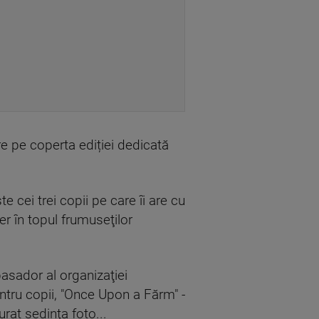
e pe coperta ediției dedicată
e cei trei copii pe care îi are cu
er în topul frumuseţilor
asador al organizaţiei
entru copii, "Once Upon a Fărm" -
urat şedinţa foto...