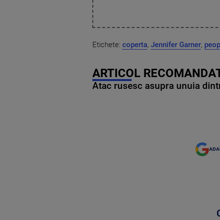
Etichete:
coperta
,
Jennifer Garner
,
peop
ARTICOL RECOMANDAT
Atac rusesc asupra unuia dintr
ADA