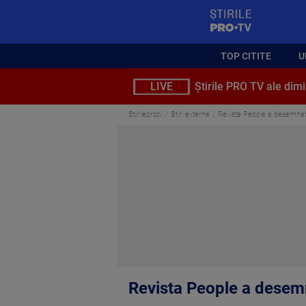
StirilePROTV
TOP CITITE
U
LIVE
Știrile PRO TV ale dimi
Stirileprotv
Stiri externe
Revista People a desemnat
Revista People a desem