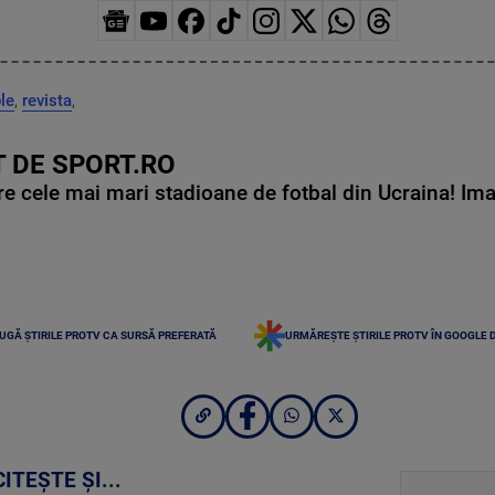
le
,
revista
,
 DE SPORT.RO
e cele mai mari stadioane de fotbal din Ucraina! Ima
UGĂ ȘTIRILE PROTV CA SURSĂ PREFERATĂ
URMĂREȘTE ȘTIRILE PROTV ÎN GOOGLE 
CITEȘTE ȘI...