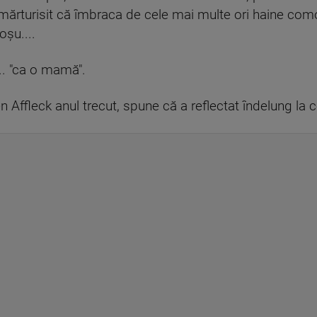
 a mărturisit că îmbraca de cele mai multe ori haine co
oşu....
... "ca o mamă".
n Affleck anul trecut, spune că a reflectat îndelung la