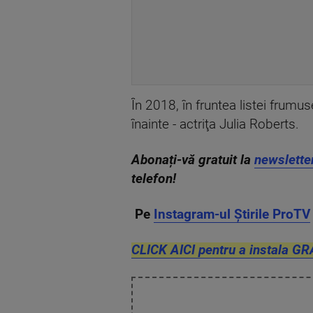
În 2018, în fruntea listei frumuse
înainte - actriţa Julia Roberts.
Abonați-vă gratuit la
newslette
telefon!
Pe
Instagram-ul Știrile ProTV
CLICK AICI pentru a instala GR