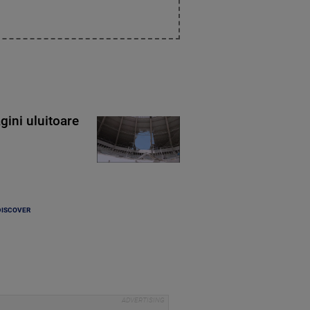
gini uluitoare
DISCOVER