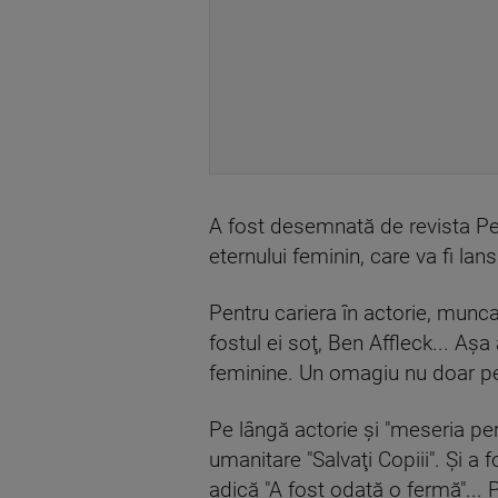
A fost desemnată de revista Pe
eternului feminin, care va fi lan
Pentru cariera în actorie, munca 
fostul ei soţ, Ben Affleck... Aş
feminine. Un omagiu nu doar pen
Pe lângă actorie şi "meseria p
umanitare "Salvaţi Copiii". Şi a
adică "A fost odată o fermă"... P