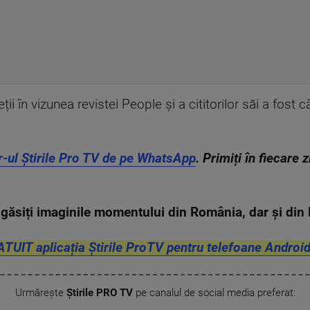
ții în vizunea revistei People și a cititorilor săi a fost 
r-ul Știrile Pro TV de pe WhatsApp
. Primiți în fiecare 
găsiți imaginile momentului din România, dar și di
ATUIT aplicația Știrile ProTV pentru telefoane Android
Urmărește
Știrile PRO TV
pe canalul de social media preferat: