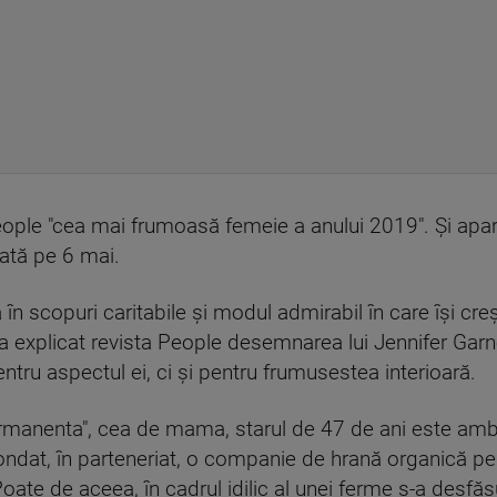
ople "cea mai frumoasă femeie a anului 2019". Și apar
sată pe 6 mai.
în scopuri caritabile și modul admirabil în care îşi creşt
a a explicat revista People desemnarea lui Jennifer Garn
tru aspectul ei, ci şi pentru frumusestea interioară.
ermanenta", cea de mama, starul de 47 de ani este amb
 fondat, în parteneriat, o companie de hrană organică p
oate de aceea, în cadrul idilic al unei ferme s-a desfăş