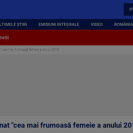
P
LTIMELE ȘTIRI
EMISIUNI INTEGRALE
VIDEO
ROMÂNIA,
neții
 "cea mai frumoasă femeie a anului 2019"
nat "cea mai frumoasă femeie a anului 20