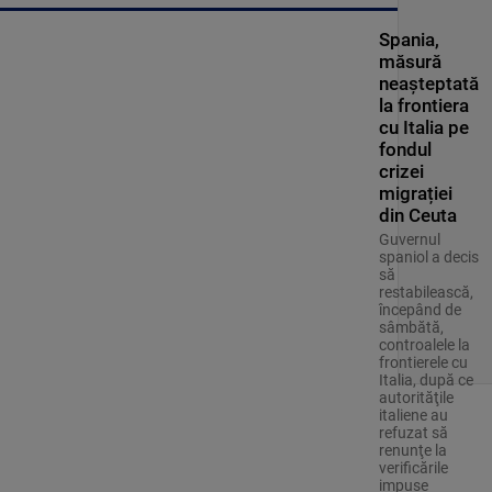
Spania,
măsură
neașteptată
la frontiera
cu Italia pe
fondul
crizei
migrației
din Ceuta
Guvernul
spaniol a decis
să
restabilească,
începând de
sâmbătă,
controalele la
frontierele cu
Italia, după ce
autorităţile
italiene au
refuzat să
renunţe la
verificările
impuse