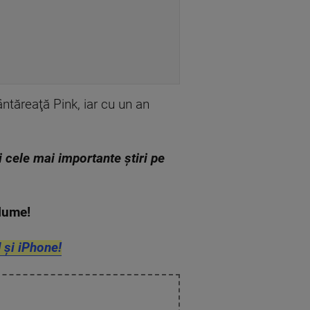
cântăreaţă Pink, iar cu un an
zi cele mai importante știri pe
n lume!
 și iPhone!