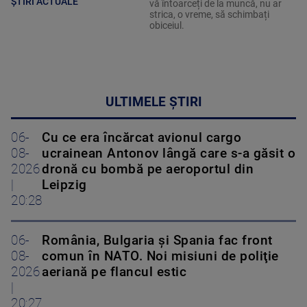
ȘTIRI ACTUALE
vă întoarceți de la muncă, nu ar
strica, o vreme, să schimbați
obiceiul.
ULTIMELE ȘTIRI
06-
Cu ce era încărcat avionul cargo
08-
ucrainean Antonov lângă care s-a găsit o
2026
dronă cu bombă pe aeroportul din
|
Leipzig
20:28
06-
România, Bulgaria şi Spania fac front
08-
comun în NATO. Noi misiuni de poliţie
2026
aeriană pe flancul estic
|
20:27