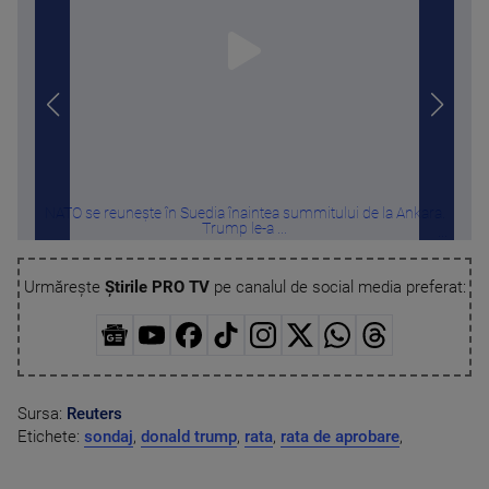
NATO se reunește în Suedia înaintea summitului de la Ankara.
Cu c
Trump le-a ...
Urmărește
Știrile PRO TV
pe canalul de social media preferat:
Sursa:
Reuters
Etichete:
sondaj
,
donald trump
,
rata
,
rata de aprobare
,