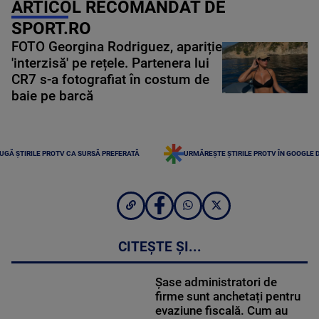
ARTICOL RECOMANDAT DE
SPORT.RO
FOTO Georgina Rodriguez, apariție
'interzisă' pe rețele. Partenera lui
CR7 s-a fotografiat în costum de
baie pe barcă
UGĂ ȘTIRILE PROTV CA SURSĂ PREFERATĂ
URMĂREȘTE ȘTIRILE PROTV ÎN GOOGLE 
CITEȘTE ȘI...
Șase administratori de
firme sunt anchetați pentru
evaziune fiscală. Cum au