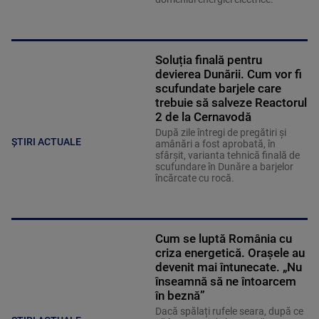
Soluția finală pentru
devierea Dunării. Cum vor fi
scufundate barjele care
trebuie să salveze Reactorul
2 de la Cernavodă
După zile întregi de pregătiri și
ȘTIRI ACTUALE
amânări a fost aprobată, în
sfârșit, varianta tehnică finală de
scufundare în Dunăre a barjelor
încărcate cu rocă.
Cum se luptă România cu
criza energetică. Orașele au
devenit mai întunecate. „Nu
înseamnă să ne întoarcem
în beznă”
Dacă spălați rufele seara, după ce