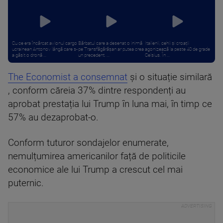
Cu ce era încărcat avionul cargo
Bărbatul care a desenat o inimă
Italienii, cehii și croații
ucrainean Antonov lângă care s-
pe Transfăgărășan ar putea crea
agonizează la peste 40 de grade
a găsit o dronă ...
un precedent. ...
Celsius. În ...
The Economist a consemnat
și o situație similară
, conform căreia 37% dintre respondenți au
aprobat prestația lui Trump în luna mai, în timp ce
57% au dezaprobat-o.
Conform tuturor sondajelor enumerate,
nemulțumirea americanilor față de politicile
economice ale lui Trump a crescut cel mai
puternic.