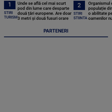
Unde se află cel mai scurt
Organismul 
1
2
pod din lume care desparte
populație di
STIRI
două țări europene. Are doar
o abilitate p
STIRI
TURISM
3 metri și două fusuri orare
oamenilor nu
STIINTA
PARTENERI