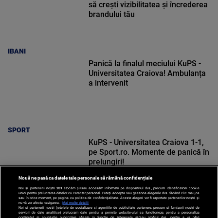
să crești vizibilitatea și încrederea
brandului tău
IBANI
Panică la finalul meciului KuPS -
Universitatea Craiova! Ambulanța
a intervenit
SPORT
KuPS - Universitatea Craiova 1-1,
pe Sport.ro. Momente de panică în
prelungiri!
Nouă ne pasă ca datele tale personale să rămână confidențiale
Noi și partenerii noștri
201
stocăm și/sau accesăm informații pe dispozitivul dvs., precum identificatorii cookie
unici pentru prelucrarea datelor cu caracter personal. Puteți accepta sau gestiona alegerile dvs. făcând clic mai jos
sau în orice moment, pe pagina cu politica de confidențialitate. Aceste alegeri vor fi raportate partenerilor noștri și
nu vă vor afecta navigarea.
Mai multe detalii
SPORT
Noi si partenerii nostri (retelele de socializare si agentiile de publicitate partenere, precum si furnizorii nostri de
servicii de date analitice) prelucram date pentru a permite website-ului sa functioneze, pentru a personaliza
continutul si anunturile publicitare afisate in functie de interesele si/sau profilul dvs., pentru a va oferi