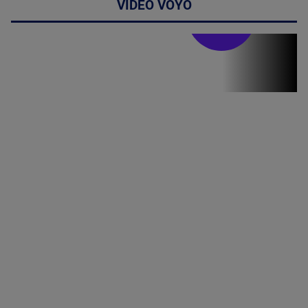
VIDEO VOYO
Stirile PRO TV
Stirile PRO
TV # 17.00 -
06 August
2026
MAI
MULTE
DETALII