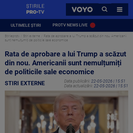
StirilePROTV
CAUTA
VOYO
TOATE 
PROTV NEWS LIVE
ULTIMELE ȘTIRI
Stirileprotv
Stiri externe
Rata de aprobare a lui Trump a scăzut din nou. Americanii
sunt nemulțumiți de politicile sale economice
Rata de aprobare a lui Trump a scăzut
din nou. Americanii sunt nemulțumiți
de politicile sale economice
Data publicării:
22-05-2026 | 15:51
STIRI EXTERNE
Data actualizării:
22-05-2026 | 15:51