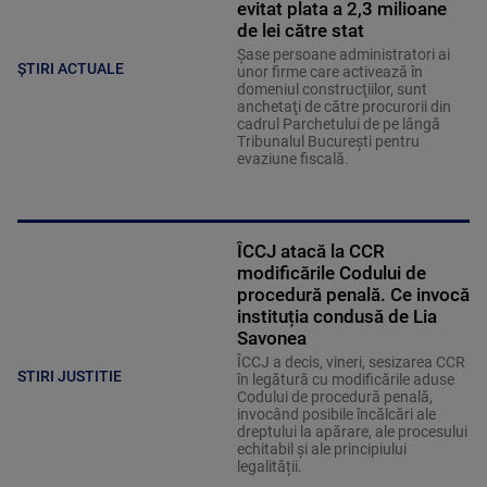
evitat plata a 2,3 milioane
de lei către stat
Şase persoane administratori ai
ȘTIRI ACTUALE
unor firme care activează în
domeniul construcţiilor, sunt
anchetaţi de către procurorii din
cadrul Parchetului de pe lângă
Tribunalul Bucureşti pentru
evaziune fiscală.
ÎCCJ atacă la CCR
modificările Codului de
procedură penală. Ce invocă
instituția condusă de Lia
Savonea
ÎCCJ a decis, vineri, sesizarea CCR
STIRI JUSTITIE
în legătură cu modificările aduse
Codului de procedură penală,
invocând posibile încălcări ale
dreptului la apărare, ale procesului
echitabil și ale principiului
legalității.