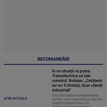
RECOMANDĂRI
În ce situații va putea
Transelectrica să taie
curentul. Bolojan: „Cetățenii
nu vor fi limitați, doar clienții
industriali”
S-au luat măsuri excepționale la
ȘTIRI ACTUALE
Guvern, care a aprobat un plan de
pregătire pentru riscuri în
domeniul energiei electrice.