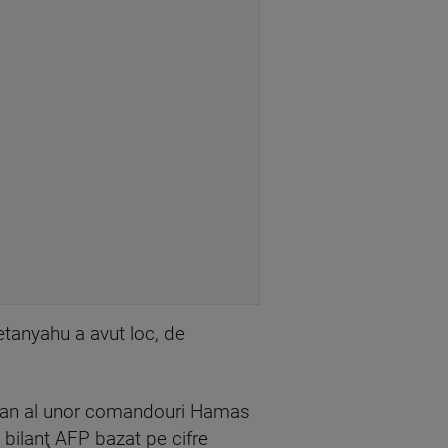
etanyahu a avut loc, de
aelian al unor comandouri Hamas
i bilanţ AFP bazat pe cifre