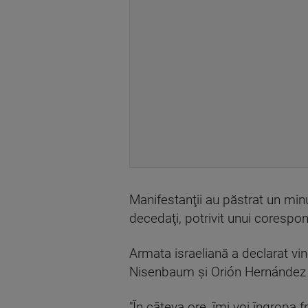
Manifestanţii au păstrat un minu
decedaţi, potrivit unui corespo
Armata israeliană a declarat vin
Nisenbaum şi Orión Hernández Ra
"În câteva ore, îmi voi îngropa 