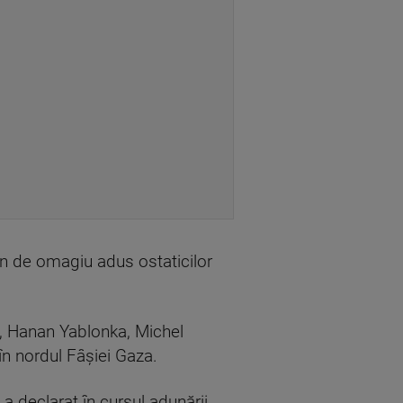
emn de omagiu adus ostaticilor
ci, Hanan Yablonka, Michel
în nordul Fâşiei Gaza.
a declarat în cursul adunării