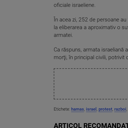
oficiale israeliene.
În acea zi, 252 de persoane au f
la eliberarea a aproximativ o sut
armatei.
Ca răspuns, armata israeliană a 
morţi, în principal civili, potriv
Etichete:
hamas
,
israel
,
protest
,
razboi
,
ARTICOL RECOMANDAT