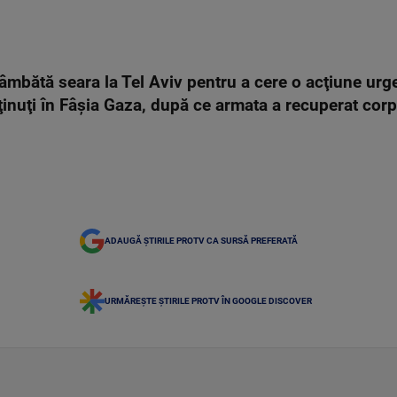
sâmbătă seara la Tel Aviv pentru a cere o acţiune urg
eţinuţi în Fâşia Gaza, după ce armata a recuperat corp
ADAUGĂ ȘTIRILE PROTV CA SURSĂ PREFERATĂ
URMĂREȘTE ȘTIRILE PROTV ÎN GOOGLE DISCOVER