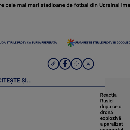
e cele mai mari stadioane de fotbal din Ucraina! Ima
UGĂ ȘTIRILE PROTV CA SURSĂ PREFERATĂ
URMĂREȘTE ȘTIRILE PROTV ÎN GOOGLE 
CITEȘTE ȘI...
Reacția
Rusiei
după ce o
dronă
explozivă
a paralizat
aeroportul