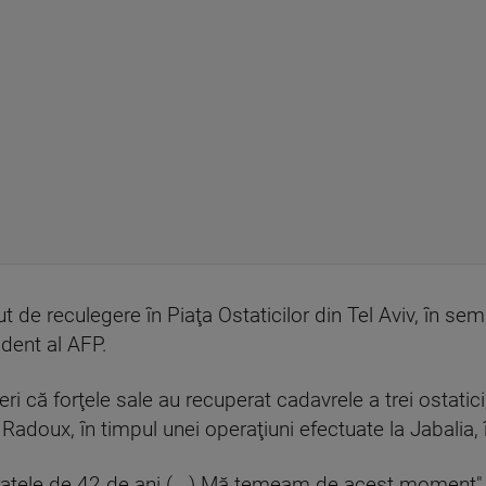
t de reculegere în Piaţa Ostaticilor din Tel Aviv, în s
ndent al AFP.
eri că forţele sale au recuperat cadavrele a trei ostati
doux, în timpul unei operaţiuni efectuate la Jabalia, 
fratele de 42 de ani (...) Mă temeam de acest moment", 