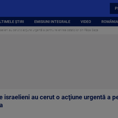
P
LTIMELE ȘTIRI
EMISIUNI INTEGRALE
VIDEO
ROMÂNIA,
israelieni au cerut o acţiune urgentă a pentru revenirea ostaticilor din Fâşia Gaza
de israelieni au cerut o acţiune urgentă a 
za