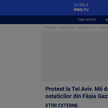
StirilePROTV
TOP CITITE
U
Stirileprotv
Stiri externe
Protest la Tel Aviv. Mii de 
Protest la Tel Aviv. Mii 
ostaticilor din Fâşia Ga
STIRI EXTERNE