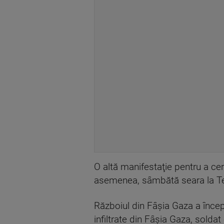
O altă manifestaţie pentru a ce
asemenea, sâmbătă seara la Tel
Războiul din Fâşia Gaza a încep
infiltrate din Fâşia Gaza, soldat