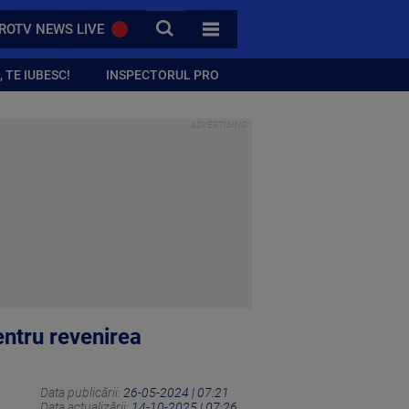
CAUTA
ROTV NEWS LIVE
TOATE CATEGORIILE
 TE IUBESC!
INSPECTORUL PRO
pentru revenirea
Data publicării:
26-05-2024 | 07:21
Data actualizării:
14-10-2025 | 07:26