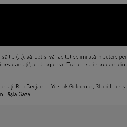
 să ţip (...), să lupt şi să fac tot ce îmi stă în putere p
 şi nevătămaţi", a adăugat ea. "Trebuie să-i scoatem din 
ecedaţi, Ron Benjamin, Yitzhak Gelerenter, Shani Louk şi
n Fâşia Gaza.