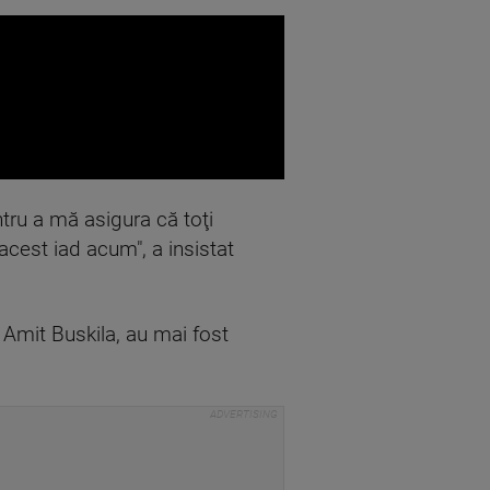
entru a mă asigura că toţi
acest iad acum", a insistat
 Amit Buskila, au mai fost