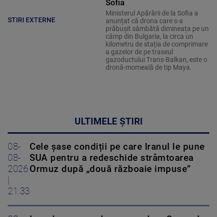
Sofia
Ministerul Apărării de la Sofia a
STIRI EXTERNE
anunțat că drona care s-a
prăbușit sâmbătă dimineața pe un
câmp din Bulgaria, la circa un
kilometru de stația de comprimare
a gazelor de pe traseul
gazoductului Trans-Balkan, este o
dronă-momeală de tip Maya.
ULTIMELE ȘTIRI
08-
Cele șase condiții pe care Iranul le pune
08-
SUA pentru a redeschide strâmtoarea
2026
Ormuz după „două războaie impuse”
|
21:33