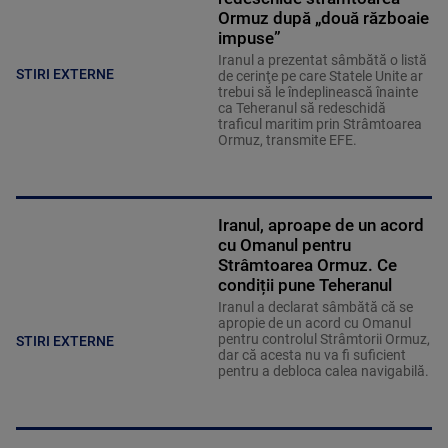
Ormuz după „două războaie
impuse”
Iranul a prezentat sâmbătă o listă
STIRI EXTERNE
de cerinţe pe care Statele Unite ar
trebui să le îndeplinească înainte
ca Teheranul să redeschidă
traficul maritim prin Strâmtoarea
Ormuz, transmite EFE.
Iranul, aproape de un acord
cu Omanul pentru
Strâmtoarea Ormuz. Ce
condiții pune Teheranul
Iranul a declarat sâmbătă că se
apropie de un acord cu Omanul
pentru controlul Strâmtorii Ormuz,
STIRI EXTERNE
dar că acesta nu va fi suficient
pentru a debloca calea navigabilă.