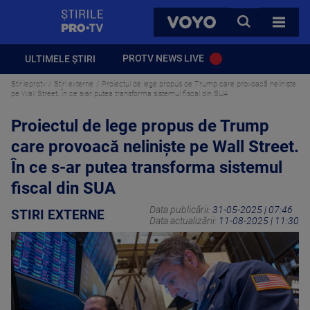
StirilePROTV
CAUTA
VOYO
TOATE 
PROTV NEWS LIVE
ULTIMELE ȘTIRI
Stirileprotv
Stiri externe
Proiectul de lege propus de Trump care provoacă neliniște
pe Wall Street. În ce s-ar putea transforma sistemul fiscal din SUA
Proiectul de lege propus de Trump
care provoacă neliniște pe Wall Street.
În ce s-ar putea transforma sistemul
fiscal din SUA
Data publicării:
31-05-2025 | 07:46
STIRI EXTERNE
Data actualizării:
11-08-2025 | 11:30