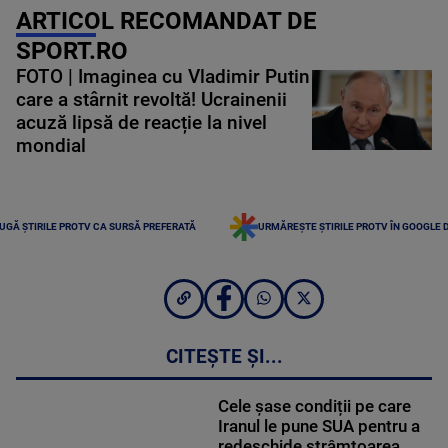
ARTICOL RECOMANDAT DE
SPORT.RO
FOTO | Imaginea cu Vladimir Putin
care a stârnit revoltă! Ucrainenii
acuză lipsă de reacție la nivel
mondial
UGĂ ȘTIRILE PROTV CA SURSĂ PREFERATĂ
URMĂREȘTE ȘTIRILE PROTV ÎN GOOGLE 
CITEȘTE ȘI...
Cele șase condiții pe care
Iranul le pune SUA pentru a
redeschide strâmtoarea