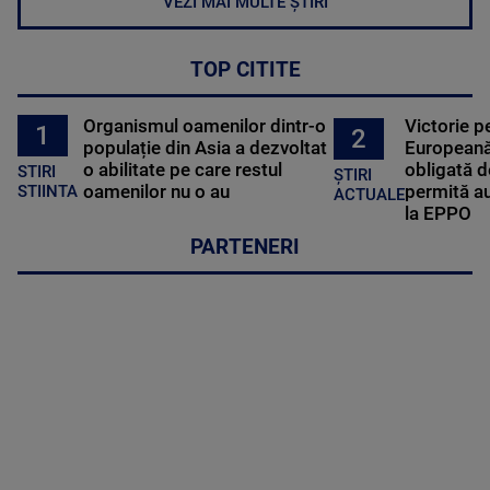
VEZI MAI MULTE ȘTIRI
TOP CITITE
Organismul oamenilor dintr-o
Victorie p
1
2
populație din Asia a dezvoltat
Europeană
o abilitate pe care restul
obligată d
STIRI
ȘTIRI
oamenilor nu o au
permită au
STIINTA
ACTUALE
la EPPO
PARTENERI