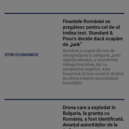
Finanțele României se
pregătesc pentru cel de-al
treilea test. Standard &
Poor’s decide dacă scapăm
de „junk”
România a scapat din nou de
STIRI ECONOMICE
retrogradarea la categoria „junk”.
Agenția Moody's, a reconfirmat
ratingul României, dar cu
perspectivă negativă. Asta
înseamnă că țara noastră rămâne
pe ultima treaptă recomandată
investițiilor.
Drona care a explodat în
Bulgaria, la granița cu
România, a fost identificată.
Anunțul autorităților de la