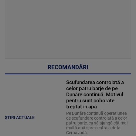
RECOMANDĂRI
Scufundarea controlată a
celor patru barje de pe
Dunăre continuă. Motivul
pentru sunt coborâte
treptat în apă
Pe Dunăre continuă operațiunea
ȘTIRI ACTUALE
de scufundare controlată a celor
patru barje, ca să ajungă cât mai
multă apă spre centrala de la
Cernavodă.