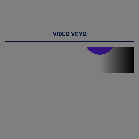
VIDEO VOYO
Stirile PRO TV
Stirile PRO
TV # 19.00 -
8 August
2026