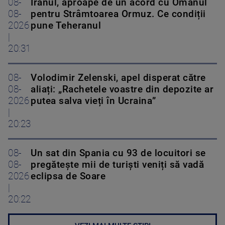
08-
Iranul, aproape de un acord cu Omanul
08-
pentru Strâmtoarea Ormuz. Ce condiții
2026
pune Teheranul
|
20:31
08-
Volodimir Zelenski, apel disperat către
08-
aliați: „Rachetele voastre din depozite ar
2026
putea salva vieți în Ucraina”
|
20:23
08-
Un sat din Spania cu 93 de locuitori se
08-
pregătește mii de turiști veniți să vadă
2026
eclipsa de Soare
|
20:22