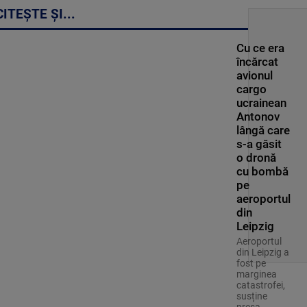
CITEȘTE ȘI...
Cu ce era
încărcat
avionul
cargo
ucrainean
Antonov
lângă care
s-a găsit
o dronă
cu bombă
pe
aeroportul
din
Leipzig
Aeroportul
din Leipzig a
fost pe
marginea
catastrofei,
susține
presa