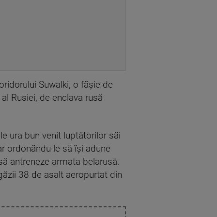
oridorului Suwalki, o fâşie de
 al Rusiei, de enclava rusă
le ura bun venit luptătorilor săi
ar ordonându-le să îşi adune
d să antreneze armata belarusă.
găzii 38 de asalt aeropurtat din