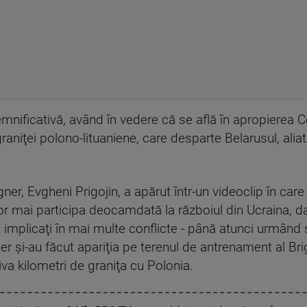
emnificativă, având în vedere că se află în apropierea C
aniţei polono-lituaniene, care desparte Belarusul, aliat
gner, Evgheni Prigojin, a apărut într-un videoclip în care 
or mai participa deocamdată la războiul din Ucraina, d
nt implicaţi în mai multe conflicte - până atunci urmân
er şi-au făcut apariţia pe terenul de antrenament al Bri
iva kilometri de graniţa cu Polonia.