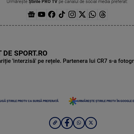
Urmărește
Știrile PRO TV
pe canalul de social media preferat:
 DE SPORT.RO
ie 'interzisă' pe rețele. Partenera lui CR7 s-a fotog
UGĂ ȘTIRILE PROTV CA SURSĂ PREFERATĂ
URMĂREȘTE ȘTIRILE PROTV ÎN GOOGLE 