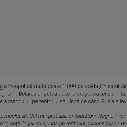
ia
a început să mute peste 1.000 de soldaţi în estul ţării
gner în Belarus ar putea duce la creşterea tensiunii la 
e a războiului pe teritoriul său încă de când Rusia a in
periculoasă. Cel mai probabil, ei (luptătorii Wagner) vor fi
 migranţii ilegali să ajungă pe teritoriul polonez (şi) să d