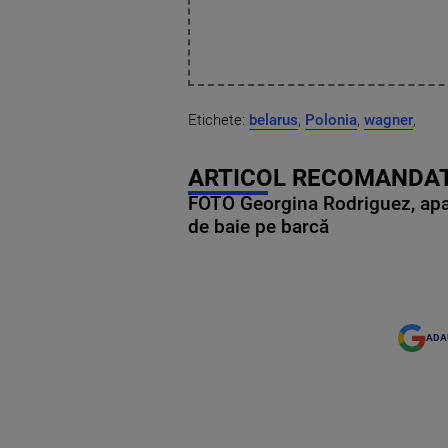
Etichete:
belarus
,
Polonia
,
wagner
,
ARTICOL RECOMANDAT
FOTO Georgina Rodriguez, apariț
de baie pe barcă
ADA