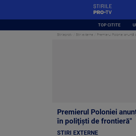
StirilePROTV
TOP CITITE
U
Stirileprotv
Stiri externe
Premierul Poloniei anunță că
Premierul Poloniei anunț
în poliţişti de frontieră"
STIRI EXTERNE