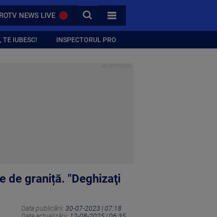
CAUTA
ROTV NEWS LIVE
TOATE CATEGORIILE
 TE IUBESC!
INSPECTORUL PRO
e de graniță. "Deghizaţi
Data publicării:
30-07-2023 | 07:18
Data actualizării:
12-08-2025 | 06:35