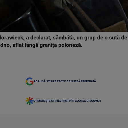
orawieck, a declarat, sâmbătă, un grup de o sută d
dno, aflat lângă graniţa poloneză.
ADAUGĂ ȘTIRILE PROTV CA SURSĂ PREFERATĂ
URMĂREȘTE ȘTIRILE PROTV ÎN GOOGLE DISCOVER