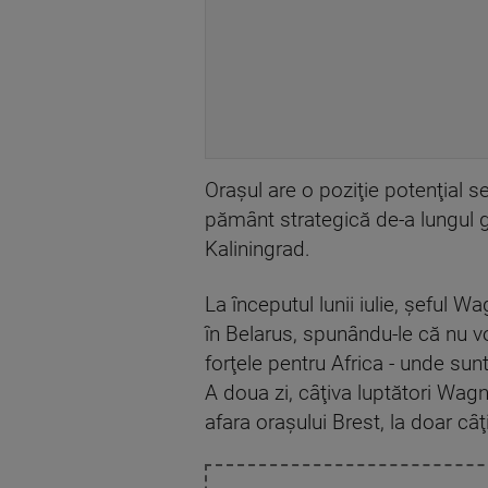
Oraşul are o poziţie potenţial s
pământ strategică de-a lungul gr
Kaliningrad.
La începutul lunii iulie, şeful Wa
în Belarus, spunându-le că nu v
forţele pentru Africa - unde su
A doua zi, câţiva luptători Wagn
afara oraşului Brest, la doar câţ