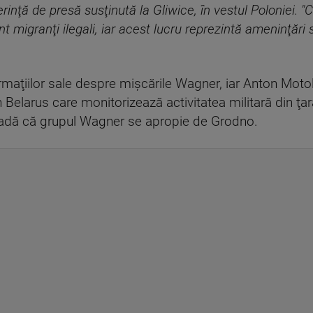
nţă de presă susţinută la Gliwice, în vestul Poloniei. "C
nt migranţi ilegali, iar acest lucru reprezintă ameninţări
rmaţiilor sale despre mişcările Wagner, iar Anton Motol
in Belarus care monitorizează activitatea militară din ţa
vadă că grupul Wagner se apropie de Grodno.