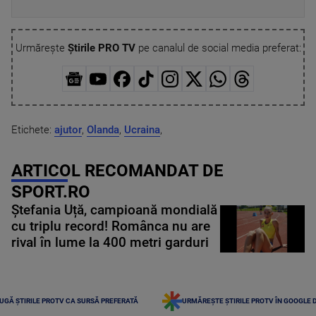
Urmărește
Știrile PRO TV
pe canalul de social media preferat:
Etichete:
ajutor
,
Olanda
,
Ucraina
,
ARTICOL RECOMANDAT DE
SPORT.RO
Ștefania Uță, campioană mondială
cu triplu record! Românca nu are
rival în lume la 400 metri garduri
UGĂ ȘTIRILE PROTV CA SURSĂ PREFERATĂ
URMĂREȘTE ȘTIRILE PROTV ÎN GOOGLE 