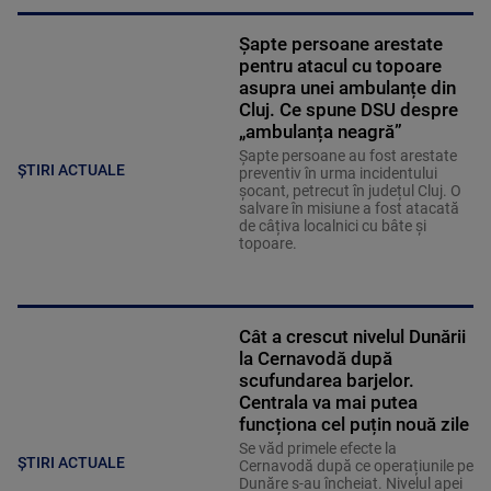
Șapte persoane arestate
pentru atacul cu topoare
asupra unei ambulanțe din
Cluj. Ce spune DSU despre
„ambulanța neagră”
Șapte persoane au fost arestate
ȘTIRI ACTUALE
preventiv în urma incidentului
șocant, petrecut în județul Cluj. O
salvare în misiune a fost atacată
de câțiva localnici cu bâte și
topoare.
Cât a crescut nivelul Dunării
la Cernavodă după
scufundarea barjelor.
Centrala va mai putea
funcționa cel puțin nouă zile
Se văd primele efecte la
ȘTIRI ACTUALE
Cernavodă după ce operațiunile pe
Dunăre s-au încheiat. Nivelul apei