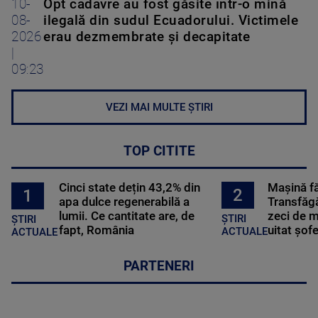
10-
Opt cadavre au fost găsite într-o mină
08-
ilegală din sudul Ecuadorului. Victimele
2026
erau dezmembrate și decapitate
|
09:23
VEZI MAI MULTE ȘTIRI
TOP CITITE
Cinci state dețin 43,2% din
Mașină f
2
1
apa dulce regenerabilă a
Transfăgă
lumii. Ce cantitate are, de
zeci de m
ȘTIRI
ȘTIRI
fapt, România
uitat șof
ACTUALE
ACTUALE
PARTENERI