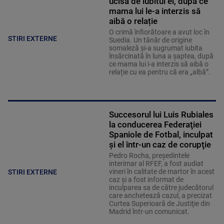
ucisă de iubitul ei, după ce
mama lui le-a interzis să
aibă o relație
O crimă înfiorătoare a avut loc în
STIRI EXTERNE
Suedia. Un tânăr de origine
somaleză și-a sugrumat iubita
însărcinată în luna a șaptea, după
ce mama lui i-a interzis să aibă o
relație cu ea pentru că era „albă”.
Succesorul lui Luis Rubiales
la conducerea Federaţiei
Spaniole de Fotbal, inculpat
şi el într-un caz de corupţie
Pedro Rocha, preşedintele
interimar al RFEF, a fost audiat
vineri în calitate de martor în acest
STIRI EXTERNE
caz şi a fost informat de
inculparea sa de către judecătorul
care anchetează cazul, a precizat
Curtea Superioară de Justiţie din
Madrid într-un comunicat.