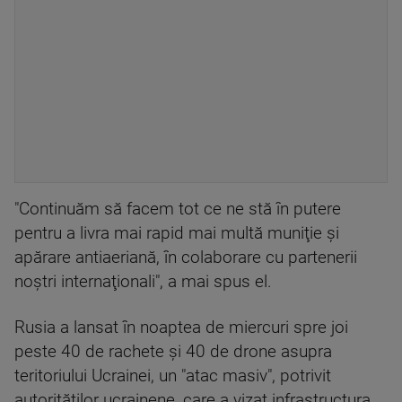
"Continuăm să facem tot ce ne stă în putere
pentru a livra mai rapid mai multă muniţie şi
apărare antiaeriană, în colaborare cu partenerii
noştri internaţionali", a mai spus el.
Rusia a lansat în noaptea de miercuri spre joi
peste 40 de rachete şi 40 de drone asupra
teritoriului Ucrainei, un "atac masiv", potrivit
autorităţilor ucrainene, care a vizat infrastructura