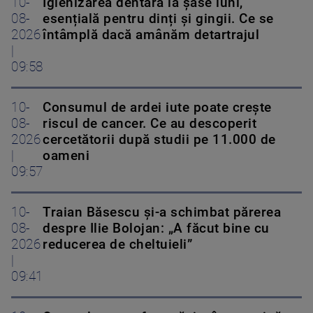
10-
Igienizarea dentară la șase luni,
08-
esențială pentru dinți și gingii. Ce se
2026
întâmplă dacă amânăm detartrajul
|
09:58
10-
Consumul de ardei iute poate crește
08-
riscul de cancer. Ce au descoperit
2026
cercetătorii după studii pe 11.000 de
|
oameni
09:57
10-
Traian Băsescu și-a schimbat părerea
08-
despre Ilie Bolojan: „A făcut bine cu
2026
reducerea de cheltuieli”
|
09:41