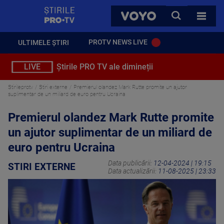
StirilePROTV
CAUTA
VOYO
TOATE 
PROTV NEWS LIVE
ULTIMELE ȘTIRI
LIVE
Știrile PRO TV ale dimineții
Stirileprotv
Stiri externe
Premierul olandez Mark Rutte promite un ajutor
suplimentar de un miliard de euro pentru Ucraina
Premierul olandez Mark Rutte promite
un ajutor suplimentar de un miliard de
euro pentru Ucraina
Data publicării:
12-04-2024 | 19:15
STIRI EXTERNE
Data actualizării:
11-08-2025 | 23:33