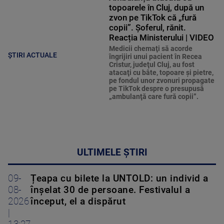
topoarele în Cluj, după un
zvon pe TikTok că „fură
copii”. Șoferul, rănit.
Reacția Ministerului | VIDEO
Medicii chemaţi să acorde
ȘTIRI ACTUALE
îngrijiri unui pacient în Recea
Cristur, judeţul Cluj, au fost
atacaţi cu bâte, topoare şi pietre,
pe fondul unor zvonuri propagate
pe TikTok despre o presupusă
„ambulanţă care fură copii”.
ULTIMELE ȘTIRI
09-
Țeapa cu bilete la UNTOLD: un individ a
08-
înșelat 30 de persoane. Festivalul a
2026
început, el a dispărut
|