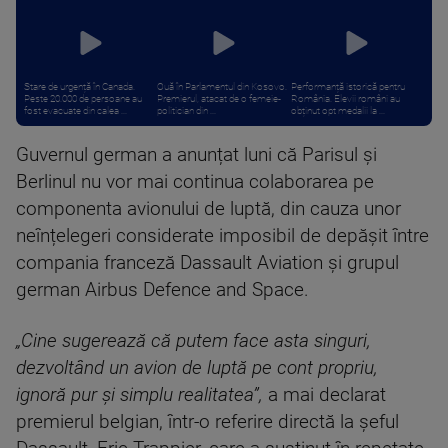
Stare de urgență în Canada.
Ouă în Parlamentul din Kosovo.
Performanță istorică pentru
Peste 20.000 de persoane au
Premierul, atacat de o femeie-
România. Elevii români au
fost evacuate din calea ...
politician din ...
obținut opt medalii la ...
Guvernul german a anunțat luni că Parisul și
Berlinul nu vor mai continua colaborarea pe
componenta avionului de luptă, din cauza unor
neînțelegeri considerate imposibil de depășit între
compania franceză Dassault Aviation și grupul
german Airbus Defence and Space.
„Cine sugerează că putem face asta singuri,
dezvoltând un avion de luptă pe cont propriu,
ignoră pur și simplu realitatea”,
a mai declarat
premierul belgian, într-o referire directă la șeful