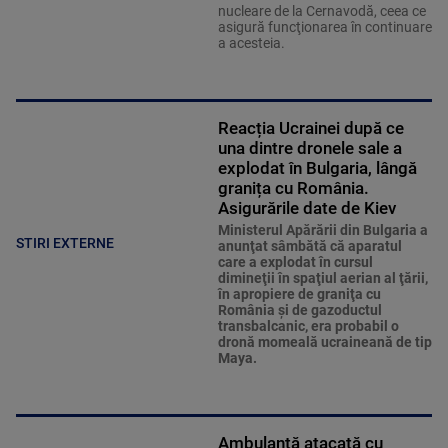
nucleare de la Cernavodă, ceea ce
asigură funcţionarea în continuare
a acesteia.
Reacția Ucrainei după ce
una dintre dronele sale a
explodat în Bulgaria, lângă
granița cu România.
Asigurările date de Kiev
Ministerul Apărării din Bulgaria a
STIRI EXTERNE
anunţat sâmbătă că aparatul
care a explodat în cursul
dimineţii în spaţiul aerian al ţării,
în apropiere de graniţa cu
România şi de gazoductul
transbalcanic, era probabil o
dronă momeală ucraineană de tip
Maya.
Ambulanță atacată cu