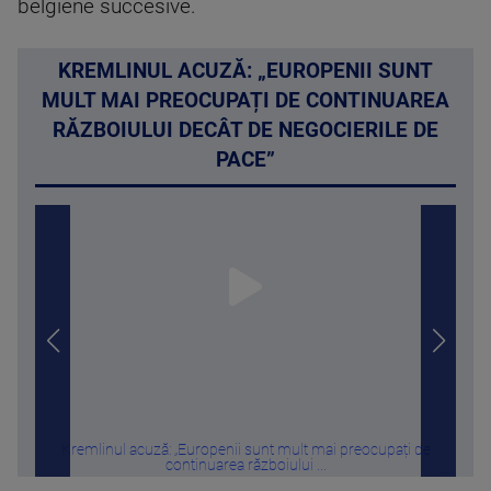
belgiene succesive.
KREMLINUL ACUZĂ: „EUROPENII SUNT
MULT MAI PREOCUPAȚI DE CONTINUAREA
RĂZBOIULUI DECÂT DE NEGOCIERILE DE
PACE”
Kremlinul acuză: „Europenii sunt mult mai preocupați de
Sta
continuarea războiului ...