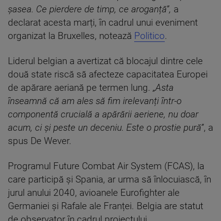
șasea. Ce pierdere de timp, ce aroganță”,
a
declarat acesta marți, în cadrul unui eveniment
organizat la Bruxelles, notează
Politico
.
Liderul belgian a avertizat că blocajul dintre cele
două state riscă să afecteze capacitatea Europei
de apărare aeriană pe termen lung.
„Asta
înseamnă că am ales să fim irelevanți într-o
componentă crucială a apărării aeriene, nu doar
acum, ci și peste un deceniu. Este o prostie pură”
, a
spus De Wever.
Programul Future Combat Air System (FCAS), la
care participă și Spania, ar urma să înlocuiască, în
jurul anului 2040, avioanele Eurofighter ale
Germaniei și Rafale ale Franței. Belgia are statut
de observator în cadrul proiectului.