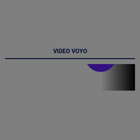
VIDEO VOYO
Stirile PRO TV
Stirile PRO
TV # 07.00 -
09 August