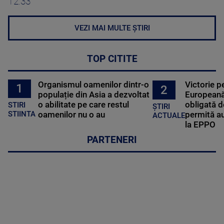
12:33
VEZI MAI MULTE ȘTIRI
TOP CITITE
Organismul oamenilor dintr-o
Victorie p
1
2
populație din Asia a dezvoltat
Europeană
o abilitate pe care restul
obligată d
STIRI
ȘTIRI
oamenilor nu o au
permită au
STIINTA
ACTUALE
la EPPO
PARTENERI