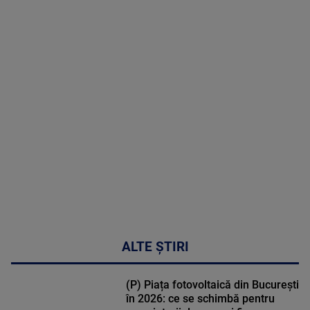
2026
MAI
MULTE
DETALII
02:33:45
ALTE ȘTIRI
(P) Piața fotovoltaică din București
în 2026: ce se schimbă pentru