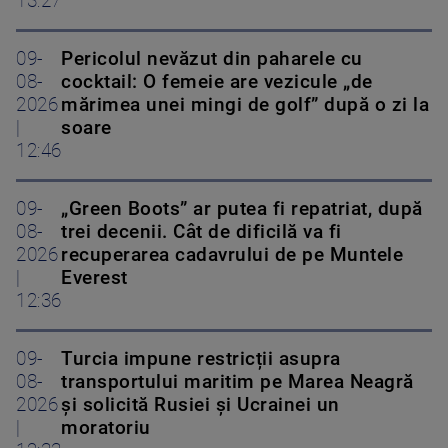
13:27
09-
Pericolul nevăzut din paharele cu
08-
cocktail: O femeie are vezicule „de
2026
mărimea unei mingi de golf” după o zi la
|
soare
12:46
09-
„Green Boots” ar putea fi repatriat, după
08-
trei decenii. Cât de dificilă va fi
2026
recuperarea cadavrului de pe Muntele
|
Everest
12:36
09-
Turcia impune restricții asupra
08-
transportului maritim pe Marea Neagră
2026
și solicită Rusiei și Ucrainei un
|
moratoriu