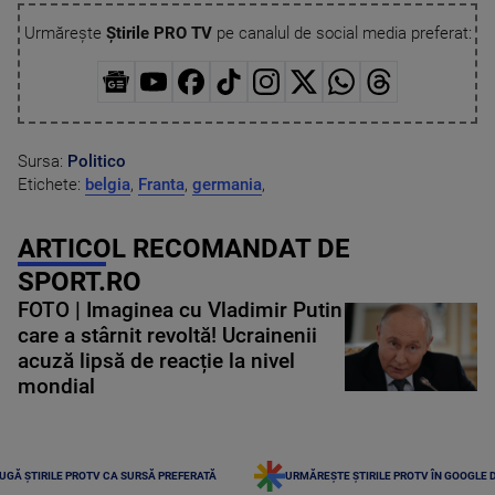
Urmărește
Știrile PRO TV
pe canalul de social media preferat:
Sursa:
Politico
Etichete:
belgia
,
Franta
,
germania
,
ARTICOL RECOMANDAT DE
SPORT.RO
FOTO | Imaginea cu Vladimir Putin
care a stârnit revoltă! Ucrainenii
acuză lipsă de reacție la nivel
mondial
UGĂ ȘTIRILE PROTV CA SURSĂ PREFERATĂ
URMĂREȘTE ȘTIRILE PROTV ÎN GOOGLE 