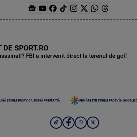
 DE SPORT.RO
asinat!? FBI a intervenit direct la terenul de golf
UGĂ ȘTIRILE PROTV CA SURSĂ PREFERATĂ
URMĂREȘTE ȘTIRILE PROTV ÎN GOOGLE 