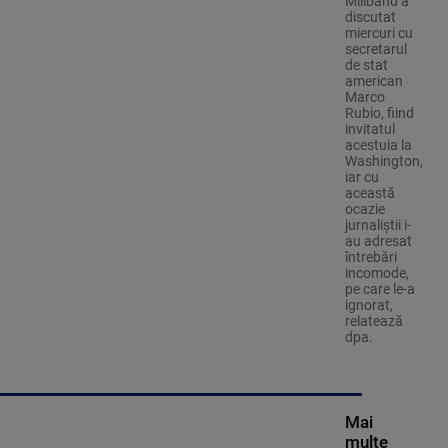
Miliband a
discutat
miercuri cu
secretarul
de stat
american
Marco
Rubio, fiind
invitatul
acestuia la
Washington,
iar cu
această
ocazie
jurnaliştii i-
au adresat
întrebări
incomode,
pe care le-a
ignorat,
relatează
dpa.
Mai
multe