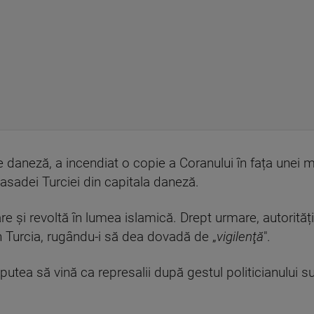
nie daneză, a incendiat o copie a Coranului în fața une
asadei Turciei din capitala daneză.
re și revoltă în lumea islamică. Drept urmare, autorități
in Turcia, rugându-i să dea dovadă de „
vigilenţă
".
putea să vină ca represalii după gestul politicianului su