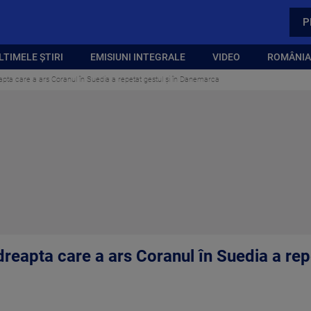
P
LTIMELE ȘTIRI
EMISIUNI INTEGRALE
VIDEO
ROMÂNIA,
eapta care a ars Coranul în Suedia a repetat gestul și în Danemarca
dreapta care a ars Coranul în Suedia a repe