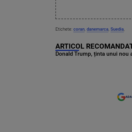
Etichete:
coran
,
danemarca
,
Suedia
,
ARTICOL RECOMANDAT
Donald Trump, ținta unui nou as
ADA