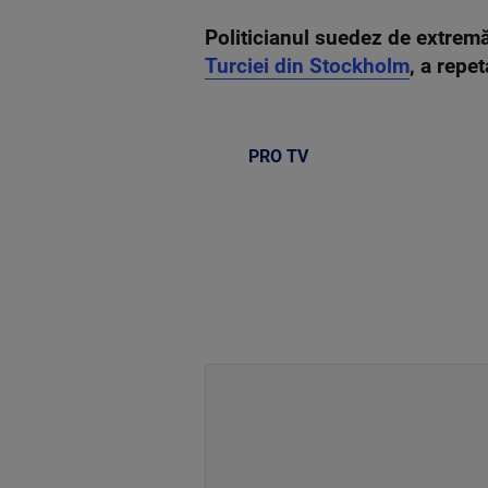
Politicianul suedez de extrem
Turciei din Stockholm
, a repe
PRO TV