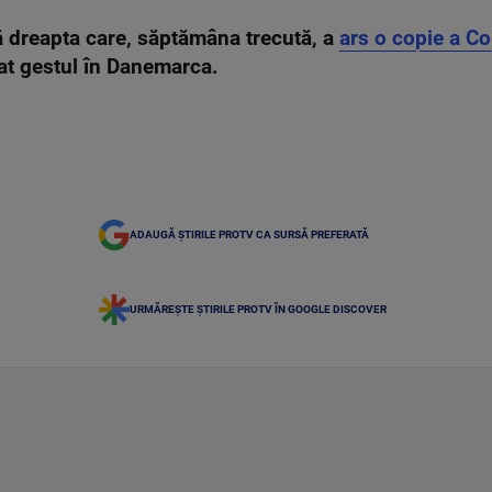
ă dreapta care, săptămâna trecută, a
ars o copie a Co
tat gestul în Danemarca.
ADAUGĂ ȘTIRILE PROTV CA SURSĂ PREFERATĂ
URMĂREȘTE ȘTIRILE PROTV ÎN GOOGLE DISCOVER