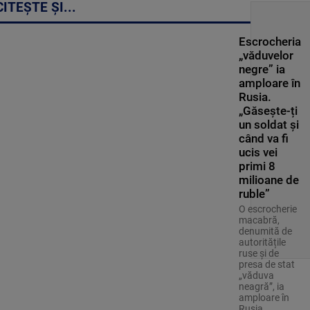
CITEȘTE ȘI...
Escrocheria
„văduvelor
negre” ia
amploare în
Rusia.
„Găsește-ți
un soldat și
când va fi
ucis vei
primi 8
milioane de
ruble”
O escrocherie
macabră,
denumită de
autoritățile
ruse și de
presa de stat
„văduva
neagră”, ia
amploare în
Rusia.