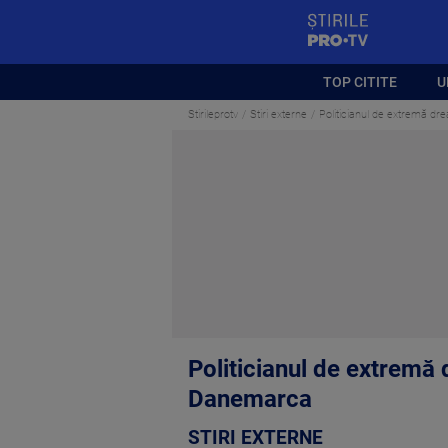
StirilePROTV
TOP CITITE
U
Stirileprotv
Stiri externe
Politicianul de extremă dr
Politicianul de extremă 
Danemarca
STIRI EXTERNE