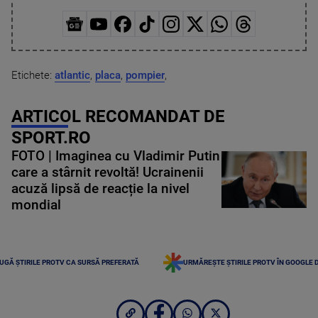
Etichete:
atlantic
,
placa
,
pompier
,
ARTICOL RECOMANDAT DE
SPORT.RO
FOTO | Imaginea cu Vladimir Putin
care a stârnit revoltă! Ucrainenii
acuză lipsă de reacție la nivel
mondial
UGĂ ȘTIRILE PROTV CA SURSĂ PREFERATĂ
URMĂREȘTE ȘTIRILE PROTV ÎN GOOGLE 