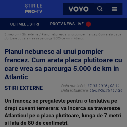
StirilePROTV
CAUTA
VOYO
TOATE 
PROTV NEWS LIVE
ULTIMELE ȘTIRI
Stirileprotv
Stiri externe
Planul nebunesc al unui pompier francez. Cum arata placa
plutitoare cu care vrea sa parcurga 5.000 de km in Atlantic
Planul nebunesc al unui pompier
francez. Cum arata placa plutitoare cu
care vrea sa parcurga 5.000 de km in
Atlantic
Data publicării:
17-03-2016 | 08:11
STIRI EXTERNE
Data actualizării:
15-08-2025 | 17:34
Un francez se pregateste pentru o tentativa pe
drept cuvant temerara: va incerca sa traverseze
Atlanticul pe o placa plutitoare, lunga de 7 metri
si lata de 80 de centimetri.