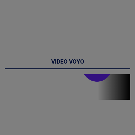
VIDEO VOYO
Stirile PRO TV
Stirile PRO