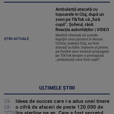
Ambulanță atacată cu
topoarele în Cluj, după un
zvon pe TikTok că „fură
copii”. Șoferul, rănit.
Reacția autorităților | VIDEO
Medicii chemaţi să acorde
ȘTIRI ACTUALE
îngrijiri unui pacient în Recea
Cristur, judeţul Cluj, au fost
atacaţi cu bâte, topoare şi pietre,
pe fondul unor zvonuri propagate
pe TikTok despre o presupusă
„ambulanţă care fură copii”.
ULTIMELE ȘTIRI
09-
Ideea de succes care i-a adus unei tinere
08-
o cifră de afaceri de peste 120.000 de
2026
lire sterline pe an. Care a fost secretul