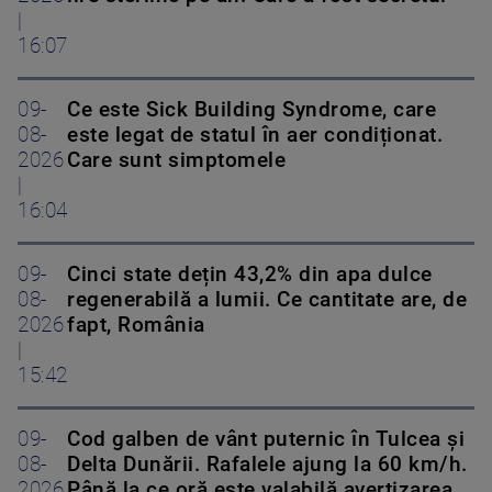
|
16:07
09-
Ce este Sick Building Syndrome, care
08-
este legat de statul în aer condiționat.
2026
Care sunt simptomele
|
16:04
09-
Cinci state dețin 43,2% din apa dulce
08-
regenerabilă a lumii. Ce cantitate are, de
2026
fapt, România
|
15:42
09-
Cod galben de vânt puternic în Tulcea și
08-
Delta Dunării. Rafalele ajung la 60 km/h.
2026
Până la ce oră este valabilă avertizarea