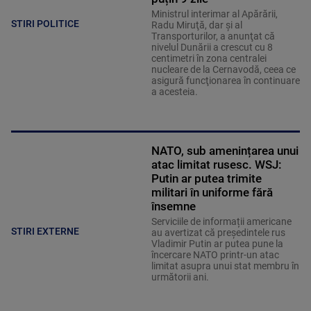
Ministrul interimar al Apărării,
STIRI POLITICE
Radu Miruţă, dar şi al
Transporturilor, a anunţat că
nivelul Dunării a crescut cu 8
centimetri în zona centralei
nucleare de la Cernavodă, ceea ce
asigură funcţionarea în continuare
a acesteia.
NATO, sub amenințarea unui
atac limitat rusesc. WSJ:
Putin ar putea trimite
militari în uniforme fără
însemne
Serviciile de informații americane
STIRI EXTERNE
au avertizat că președintele rus
Vladimir Putin ar putea pune la
încercare NATO printr-un atac
limitat asupra unui stat membru în
următorii ani.