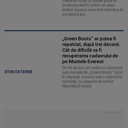
Vladimir Putin ar putea pune la
încercare NATO printr-un atac
limitat asupra unui stat membru în
următorii ani.
„Green Boots” ar putea fi
repatriat, după trei decenii.
Cât de dificilă va fi
recuperarea cadavrului de
pe Muntele Everest
De 30 de ani, un cadavru cunoscut
STIRI EXTERNE
sub numele de „Green Boots” zace
în zăpadă, ascuns sub o stâncă în
consolă, nu departe de vârful
Muntelui Everest.