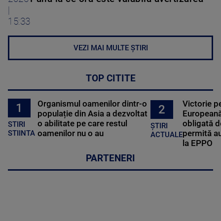
|
15:33
VEZI MAI MULTE ȘTIRI
TOP CITITE
Organismul oamenilor dintr-o
Victorie p
1
2
populație din Asia a dezvoltat
Europeană
o abilitate pe care restul
obligată d
STIRI
ȘTIRI
oamenilor nu o au
permită au
STIINTA
ACTUALE
la EPPO
PARTENERI