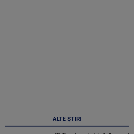
TV # 07.00 -
09 August
2026
MAI
MULTE
DETALII
02:33:45
ALTE ȘTIRI