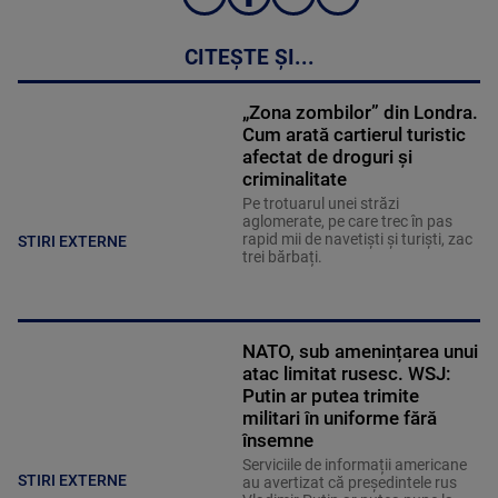
CITEȘTE ȘI...
„Zona zombilor” din Londra.
Cum arată cartierul turistic
afectat de droguri și
criminalitate
Pe trotuarul unei străzi
aglomerate, pe care trec în pas
rapid mii de navetiști și turiști, zac
STIRI EXTERNE
trei bărbați.
NATO, sub amenințarea unui
atac limitat rusesc. WSJ:
Putin ar putea trimite
militari în uniforme fără
însemne
Serviciile de informații americane
STIRI EXTERNE
au avertizat că președintele rus