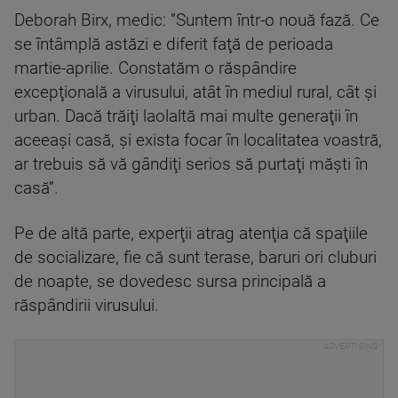
Deborah Birx, medic: ”Suntem într-o nouă fază. Ce
se întâmplă astăzi e diferit faţă de perioada
martie-aprilie. Constatăm o răspândire
excepţională a virusului, atât în mediul rural, cât şi
urban. Dacă trăiţi laolaltă mai multe generaţii în
aceeaşi casă, şi exista focar în localitatea voastră,
ar trebuis să vă gândiţi serios să purtaţi măşti în
casă”.
Pe de altă parte, experţii atrag atenţia că spaţiile
de socializare, fie că sunt terase, baruri ori cluburi
de noapte, se dovedesc sursa principală a
răspândirii virusului.