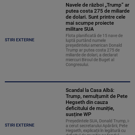
Navele de război „Trump” ar
putea costa 275 de miliarde
de dolari. Sunt printre cele
mai scumpe proiecte
militare SUA
Flota planificată de 15 nave de
STIRI EXTERNE
luptă purtând numele
preşedintelui american Donald
Trump ar putea costa 275 de
miliarde de dolari, a declarat
miercuri Biroul de Buget al
Congresului.
Scandal la Casa Albă:
Trump, nemulțumit de Pete
Hegseth din cauza
deficitului de muniție,
susține WP
Președintele SUA, Donald Trump, i-
STIRI EXTERNE
a cerut secretarului Apărării, Pete
Hegseth, explicații în legătură cu