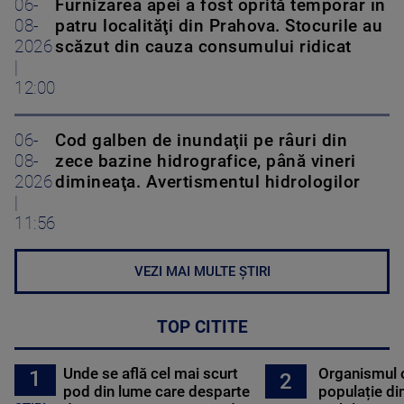
06-
Furnizarea apei a fost oprită temporar în
08-
patru localităţi din Prahova. Stocurile au
2026
scăzut din cauza consumului ridicat
|
12:00
06-
Cod galben de inundaţii pe râuri din
08-
zece bazine hidrografice, până vineri
2026
dimineaţa. Avertismentul hidrologilor
|
11:56
VEZI MAI MULTE ȘTIRI
TOP CITITE
Unde se află cel mai scurt
Organismul 
1
2
pod din lume care desparte
populație di