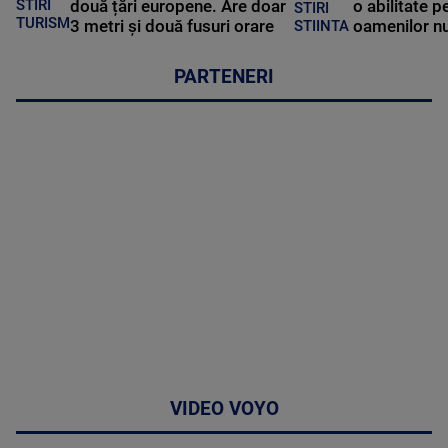
STIRI
două țări europene. Are doar
o abilitate p
STIRI
TURISM
3 metri și două fusuri orare
oamenilor nu
STIINTA
PARTENERI
VIDEO VOYO