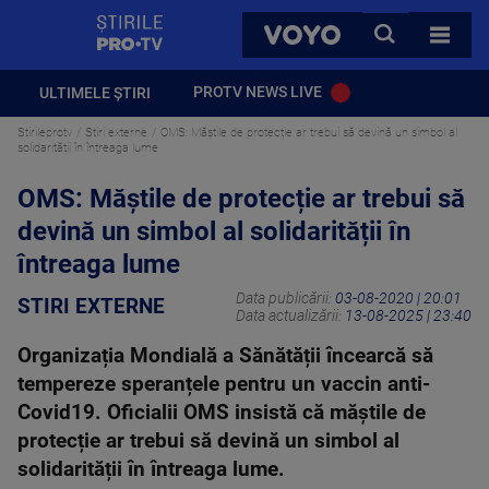
StirilePROTV
CAUTA
VOYO
TOATE 
PROTV NEWS LIVE
ULTIMELE ȘTIRI
Stirileprotv
Stiri externe
OMS: Măștile de protecție ar trebui să devină un simbol al
solidarității în întreaga lume
OMS: Măștile de protecție ar trebui să
devină un simbol al solidarității în
întreaga lume
Data publicării:
03-08-2020 | 20:01
STIRI EXTERNE
Data actualizării:
13-08-2025 | 23:40
Organizația Mondială a Sănătății încearcă să
tempereze speranțele pentru un vaccin anti-
Covid19. Oficialii OMS insistă că măștile de
protecție ar trebui să devină un simbol al
solidarității în întreaga lume.