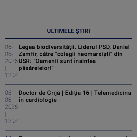
ULTIMELE ȘTIRI
06-
Legea biodiversității. Liderul PSD, Daniel
08-
Zamfir, către ”colegii neomarxiști” din
2026
USR: ”Oamenii sunt înaintea
|
păsărelelor!”
12:04
06-
Doctor de Grijă | Ediția 16 | Telemedicina
08-
în cardiologie
2026
|
12:04