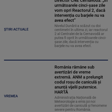
Director CNE Cernavodă: „În
următoarele cinci-șase zile
vom opri Reactorul 2, dacă
intervenția cu barjele nu va
avea efect”
Nivelul Dunării a scăzut cu doi
ȘTIRI ACTUALE
centimetri în ultima zi, iar reactorul
2 al Centralei de la Cernavodă ar
putea fi oprit în următoarele cinci-
șase zile, dacă intervenția cu
barjele nu va avea efect.
România rămâne sub
avertizări de vreme
extremă. ANM a prelungit
codul roșu de caniculă și
anunță vijelii puternice.
HARTĂ
VREMEA
Administrația Națională de
Meteorologie a emis joi noi
avertizări de caniculă și fenomene
severe pentru România.