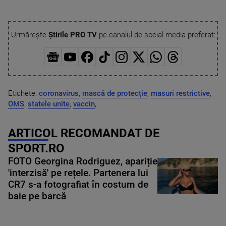
Urmărește
Știrile PRO TV
pe canalul de social media preferat:
Etichete:
coronavirus
,
mască de protecție
,
masuri restrictive
,
OMS
,
statele unite
,
vaccin
,
ARTICOL RECOMANDAT DE
SPORT.RO
FOTO Georgina Rodriguez, apariție
'interzisă' pe rețele. Partenera lui
CR7 s-a fotografiat în costum de
baie pe barcă