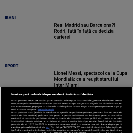
IBANI
Real Madrid sau Barcelona?!
Rodri, față în față cu decizia
carierei
SPORT
Lionel Messi, spectacol ca la Cupa
Mondială: ce a reușit starul lui
Inter Miami
Nouă ne pasă ca datele tale personale să rămână confidențiale
Noi și partenerii noștri
201
stocăm și/sau accesăm informații pe dispozitivul dvs., precum identificatorii cookie
unici pentru prelucrarea datelor cu caracter personal. Puteți accepta sau gestiona alegerile dvs. făcând clic mai jos
sau în orice moment, pe pagina cu politica de confidențialitate. Aceste alegeri vor fi raportate partenerilor noștri și
nu vă vor afecta navigarea.
Mai multe detalii
Noi si partenerii nostri (retelele de socializare si agentiile de publicitate partenere, precum si furnizorii nostri de
SPORT
servicii de date analitice) prelucram date pentru a permite website-ului sa functioneze, pentru a personaliza
continutul si anunturile publicitare afisate in functie de interesele si/sau profilul dvs., pentru a va oferi
functionalitati aferente retelelor de socializare si pentru a analiza traficul pe website. Beneficiati de drepturile
prevazute de art. 15-22 din GDPR in legatura cu prelucrarea datelor cu caracter personal. Aceste drepturi pot fi
exercitate prin modalitatea indicata
aici
. Prin click pe “ACCEPT TOATE”, acceptati folosirea tuturor Tehnologiilor de
tip Cookie, care implica inclusiv acceptul dvs. cu privire la stocarea/accesarea informatiilor de catre Vendor-ii cu