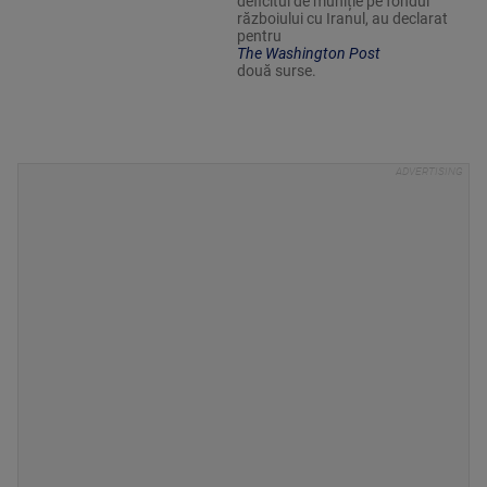
deficitul de muniție pe fondul
războiului cu Iranul, au declarat
pentru
The Washington Post
două surse.