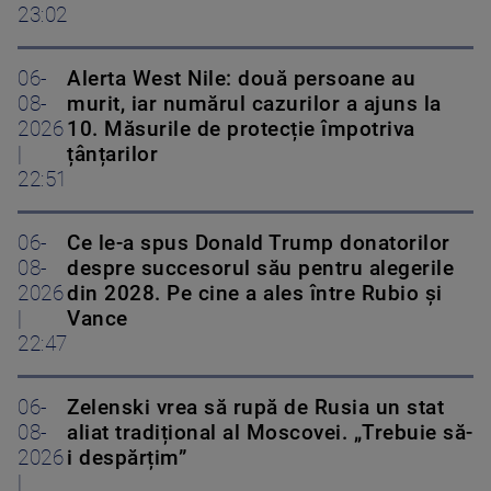
23:02
06-
Alerta West Nile: două persoane au
08-
murit, iar numărul cazurilor a ajuns la
2026
10. Măsurile de protecție împotriva
|
țânțarilor
22:51
06-
Ce le-a spus Donald Trump donatorilor
08-
despre succesorul său pentru alegerile
2026
din 2028. Pe cine a ales între Rubio și
|
Vance
22:47
06-
Zelenski vrea să rupă de Rusia un stat
08-
aliat tradițional al Moscovei. „Trebuie să-
2026
i despărțim”
|