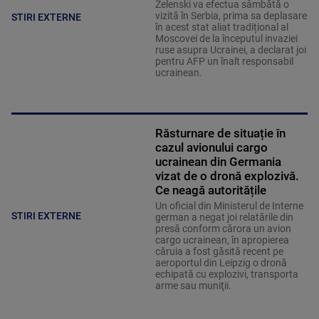
Zelenski va efectua sâmbătă o
vizită în Serbia, prima sa deplasare
STIRI EXTERNE
în acest stat aliat tradițional al
Moscovei de la începutul invaziei
ruse asupra Ucrainei, a declarat joi
pentru AFP un înalt responsabil
ucrainean.
Răsturnare de situație în
cazul avionului cargo
ucrainean din Germania
vizat de o dronă explozivă.
Ce neagă autoritățile
Un oficial din Ministerul de Interne
STIRI EXTERNE
german a negat joi relatările din
presă conform cărora un avion
cargo ucrainean, în apropierea
căruia a fost găsită recent pe
aeroportul din Leipzig o dronă
echipată cu explozivi, transporta
arme sau muniţii.