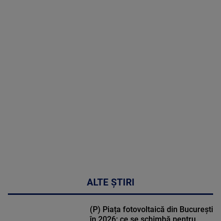
06 August
2026
MAI
MULTE
DETALII
47:43
ALTE ȘTIRI
(P) Piața fotovoltaică din București
în 2026: ce se schimbă pentru