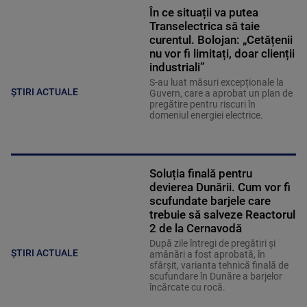
În ce situații va putea
Transelectrica să taie
curentul. Bolojan: „Cetățenii
nu vor fi limitați, doar clienții
industriali”
S-au luat măsuri excepționale la
ȘTIRI ACTUALE
Guvern, care a aprobat un plan de
pregătire pentru riscuri în
domeniul energiei electrice.
Soluția finală pentru
devierea Dunării. Cum vor fi
scufundate barjele care
trebuie să salveze Reactorul
2 de la Cernavodă
După zile întregi de pregătiri și
ȘTIRI ACTUALE
amânări a fost aprobată, în
sfârșit, varianta tehnică finală de
scufundare în Dunăre a barjelor
încărcate cu rocă.