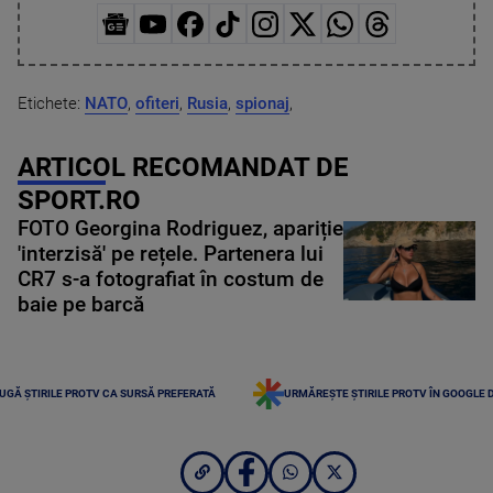
Etichete:
NATO
,
ofiteri
,
Rusia
,
spionaj
,
ARTICOL RECOMANDAT DE
SPORT.RO
FOTO Georgina Rodriguez, apariție
'interzisă' pe rețele. Partenera lui
CR7 s-a fotografiat în costum de
baie pe barcă
UGĂ ȘTIRILE PROTV CA SURSĂ PREFERATĂ
URMĂREȘTE ȘTIRILE PROTV ÎN GOOGLE 