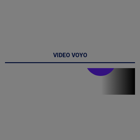
VIDEO VOYO
Stirile PRO TV
Stirile PRO
TV # 19.00 -