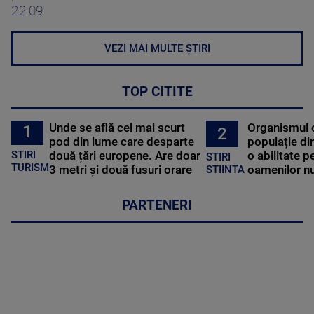
22:09
VEZI MAI MULTE ȘTIRI
TOP CITITE
Unde se află cel mai scurt
Organismul 
1
2
pod din lume care desparte
populație di
STIRI
două țări europene. Are doar
o abilitate p
STIRI
TURISM
3 metri și două fusuri orare
oamenilor nu
STIINTA
PARTENERI