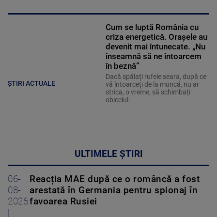
Cum se luptă România cu
criza energetică. Orașele au
devenit mai întunecate. „Nu
înseamnă să ne întoarcem
în beznă”
Dacă spălați rufele seara, după ce
ȘTIRI ACTUALE
vă întoarceți de la muncă, nu ar
strica, o vreme, să schimbați
obiceiul.
ULTIMELE ȘTIRI
06-
Reacția MAE după ce o româncă a fost
08-
arestată în Germania pentru spionaj în
2026
favoarea Rusiei
|