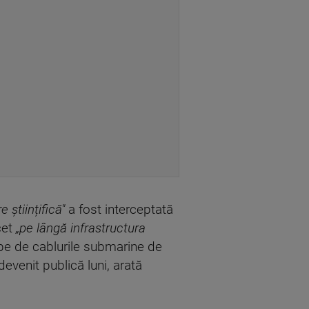
 științifică"
a fost interceptată
cet
„pe lângă infrastructura
ape de cablurile submarine de
 devenit publică luni, arată