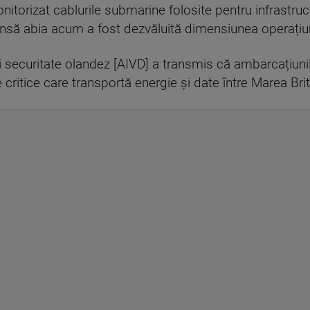
torizat cablurile submarine folosite pentru infrastruct
însă abia acum a fost dezvăluită dimensiunea operațiuni
și securitate olandez [AIVD] a transmis că ambarcațiunil
 critice care transportă energie și date între Marea Brit