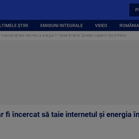
P
LTIMELE ȘTIRI
EMISIUNI INTEGRALE
VIDEO
ROMÂNIA,
i încercat să taie internetul și energia în Marea Britanie. Ce este Akademik Boris Petrov
 fi încercat să taie internetul și energia 