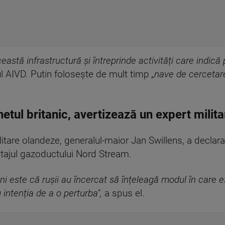
astă infrastructură și întreprinde activități care indică 
ul AIVD. Putin folosește de mult timp
„nave de cercetare 
netul britanic, avertizează un expert milita
militare olandeze, generalul-maior Jan Swillens, a declar
tajul gazoductului Nord Stream.
ni este că rușii au încercat să înțeleagă modul în care 
intenția de a o perturba",
a spus el.