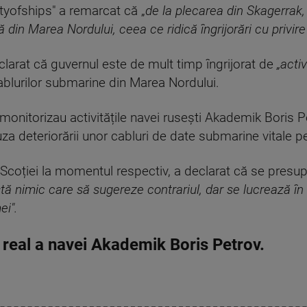
ntyofships" a remarcat că „
de la plecarea din Skagerrak,
ă din Marea Nordului, ceea ce ridică îngrijorări cu privire
larat că guvernul este de mult timp îngrijorat de
„acti
cablurilor submarine din Marea Nordului.
 monitorizau activitățile navei rusești Akademik Boris Pe
za deteriorării unor cabluri de date submarine vitale p
 Scoției la momentul respectiv, a declarat că se presu
tă nimic care să sugereze contrariul, dar se lucrează în
ei".
 real a navei Akademik Boris Petrov.