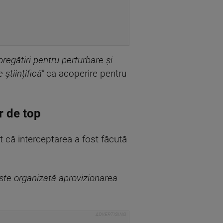
pregătiri pentru perturbare și
științifică"
ca acoperire pentru
r de top
at că interceptarea a fost făcută
este organizată aprovizionarea