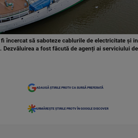
i încercat să saboteze cablurile de electricitate și 
 Dezvăluirea a fost făcută de agenți ai serviciului de
ADAUGĂ ȘTIRILE PROTV CA SURSĂ PREFERATĂ
URMĂREȘTE ȘTIRILE PROTV ÎN GOOGLE DISCOVER