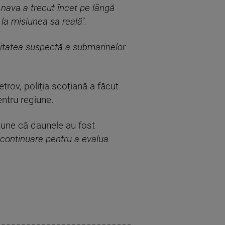
 nava a trecut încet pe lângă
 la misiunea sa reală".
vitatea suspectă a submarinelor
trov, poliția scoțiană a făcut
entru regiune.
pune că daunele au fost
 continuare pentru a evalua