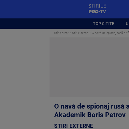
StirilePROTV
TOP CITITE
U
Stirileprotv
Stiri externe
O navă de spionaj rusă ar f
O navă de spionaj rusă ar
Akademik Boris Petrov
STIRI EXTERNE