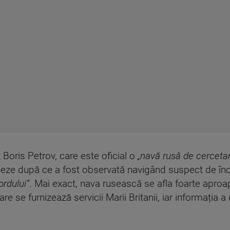
oris Petrov, care este oficial o
„navă rusă de cercetare
andeze după ce a fost observată navigând suspect de în
ordului”
. Mai exact, nava rusească se afla foarte apro
care se furnizează servicii Marii Britanii, iar informația a