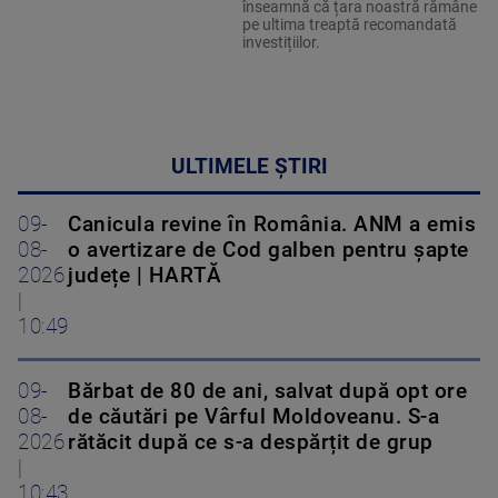
înseamnă că țara noastră rămâne
pe ultima treaptă recomandată
investițiilor.
ULTIMELE ȘTIRI
09-
Canicula revine în România. ANM a emis
08-
o avertizare de Cod galben pentru șapte
2026
județe | HARTĂ
|
10:49
09-
Bărbat de 80 de ani, salvat după opt ore
08-
de căutări pe Vârful Moldoveanu. S-a
2026
rătăcit după ce s-a despărțit de grup
|
10:43