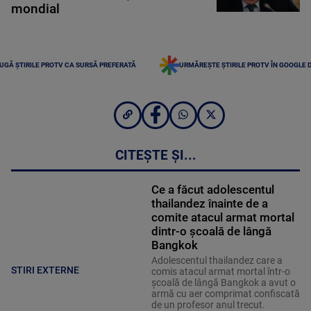
mondial
UGĂ ȘTIRILE PROTV CA SURSĂ PREFERATĂ
URMĂREȘTE ȘTIRILE PROTV ÎN GOOGLE 
CITEȘTE ȘI...
Ce a făcut adolescentul
thailandez înainte de a
comite atacul armat mortal
dintr-o școală de lângă
Bangkok
Adolescentul thailandez care a
STIRI EXTERNE
comis atacul armat mortal într-o
şcoală de lângă Bangkok a avut o
armă cu aer comprimat confiscată
de un profesor anul trecut.