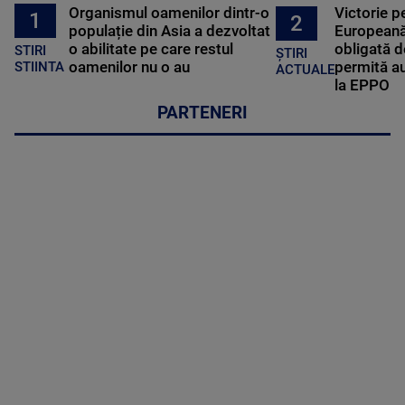
Organismul oamenilor dintr-o
Victorie p
1
2
populație din Asia a dezvoltat
Europeană
o abilitate pe care restul
obligată d
STIRI
ȘTIRI
oamenilor nu o au
permită au
STIINTA
ACTUALE
la EPPO
PARTENERI