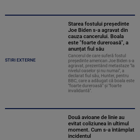
Starea fostului președinte
Joe Biden s-a agravat din
cauza cancerului. Boala
este "foarte dureroasă", a
anunțat fiul său
Cancerul de care suferă fostul
STIRI EXTERNE
preşedinte american Joe Biden s-a
agravat, prezentând metastaze "la
nivelul oaselor şi nu numai", a
declarat fiul său, Hunter, pentru
BBC, care a adăugat că boala este
"foarte dureroasă" şi "foarte
invalidantă".
Două avioane de linie au
evitat coliziunea în ultimul
moment. Cum s-a întâmplat
incidentul