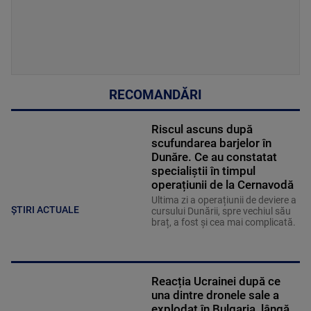
RECOMANDĂRI
Riscul ascuns după
scufundarea barjelor în
Dunăre. Ce au constatat
specialiștii în timpul
operațiunii de la Cernavodă
Ultima zi a operațiunii de deviere a
ȘTIRI ACTUALE
cursului Dunării, spre vechiul său
braț, a fost și cea mai complicată.
Reacția Ucrainei după ce
una dintre dronele sale a
explodat în Bulgaria, lângă