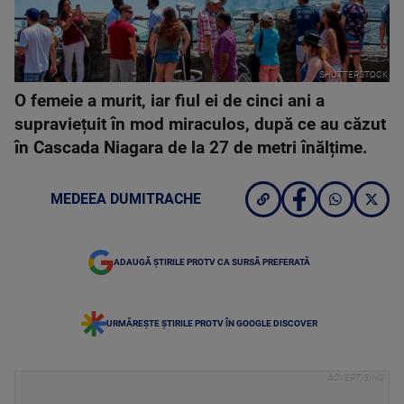
SHUTTERSTOCK
O femeie a murit, iar fiul ei de cinci ani a
supraviețuit în mod miraculos, după ce au căzut
în Cascada Niagara de la 27 de metri înălțime.
MEDEEA DUMITRACHE
ADAUGĂ ȘTIRILE PROTV CA SURSĂ PREFERATĂ
URMĂREȘTE ȘTIRILE PROTV ÎN GOOGLE DISCOVER