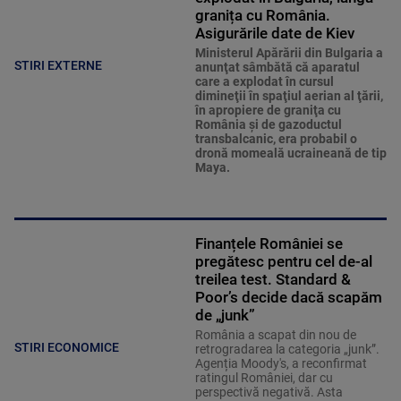
granița cu România.
Asigurările date de Kiev
Ministerul Apărării din Bulgaria a
STIRI EXTERNE
anunţat sâmbătă că aparatul
care a explodat în cursul
dimineţii în spaţiul aerian al ţării,
în apropiere de graniţa cu
România şi de gazoductul
transbalcanic, era probabil o
dronă momeală ucraineană de tip
Maya.
Finanțele României se
pregătesc pentru cel de-al
treilea test. Standard &
Poor’s decide dacă scapăm
de „junk”
România a scapat din nou de
STIRI ECONOMICE
retrogradarea la categoria „junk”.
Agenția Moody's, a reconfirmat
ratingul României, dar cu
perspectivă negativă. Asta