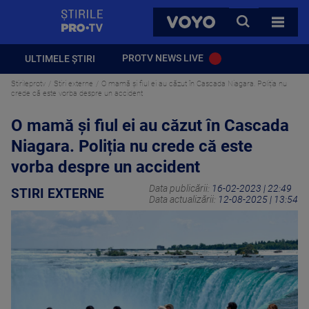
StirilePROTV
CAUTA
VOYO
TOATE 
PROTV NEWS LIVE
ULTIMELE ȘTIRI
Stirileprotv
Stiri externe
O mamă și fiul ei au căzut în Cascada Niagara. Poliția nu
crede că este vorba despre un accident
O mamă și fiul ei au căzut în Cascada
Niagara. Poliția nu crede că este
vorba despre un accident
Data publicării:
16-02-2023 | 22:49
STIRI EXTERNE
Data actualizării:
12-08-2025 | 13:54