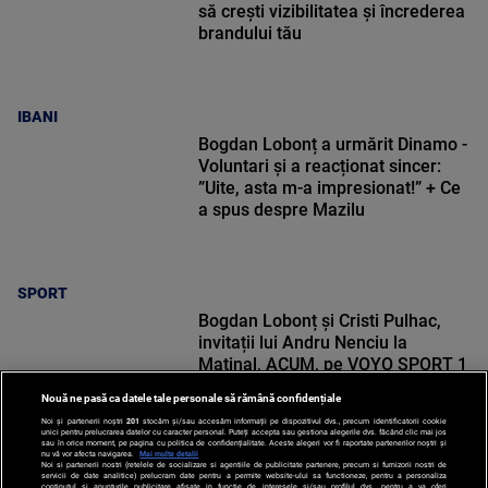
să crești vizibilitatea și încrederea
brandului tău
IBANI
Bogdan Lobonț a urmărit Dinamo -
Voluntari și a reacționat sincer:
”Uite, asta m-a impresionat!” + Ce
a spus despre Mazilu
SPORT
Bogdan Lobonț și Cristi Pulhac,
invitații lui Andru Nenciu la
Matinal, ACUM, pe VOYO SPORT 1
Nouă ne pasă ca datele tale personale să rămână confidențiale
Noi și partenerii noștri
201
stocăm și/sau accesăm informații pe dispozitivul dvs., precum identificatorii cookie
unici pentru prelucrarea datelor cu caracter personal. Puteți accepta sau gestiona alegerile dvs. făcând clic mai jos
sau în orice moment, pe pagina cu politica de confidențialitate. Aceste alegeri vor fi raportate partenerilor noștri și
nu vă vor afecta navigarea.
Mai multe detalii
Noi si partenerii nostri (retelele de socializare si agentiile de publicitate partenere, precum si furnizorii nostri de
SPORT
servicii de date analitice) prelucram date pentru a permite website-ului sa functioneze, pentru a personaliza
continutul si anunturile publicitare afisate in functie de interesele si/sau profilul dvs., pentru a va oferi