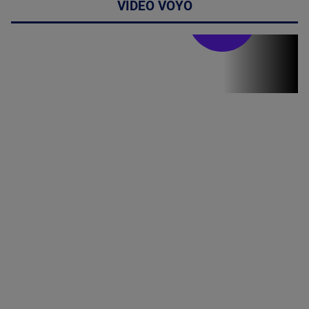
VIDEO VOYO
Stirile PRO TV
Stirile PRO
TV # 19.00 -
8 August
2026
MAI
MULTE
DETALII