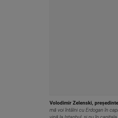
Volodimir Zelenski, președinte
mă voi întâlni cu Erdogan în cap
vină la Istanbul, și nu în capitala