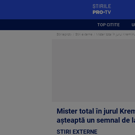
StirilePROTV
TOP CITITE
U
Stirileprotv
Stiri externe
Mister total în jurul Kremli
Mister total în jurul Kre
așteaptă un semnal de la
STIRI EXTERNE