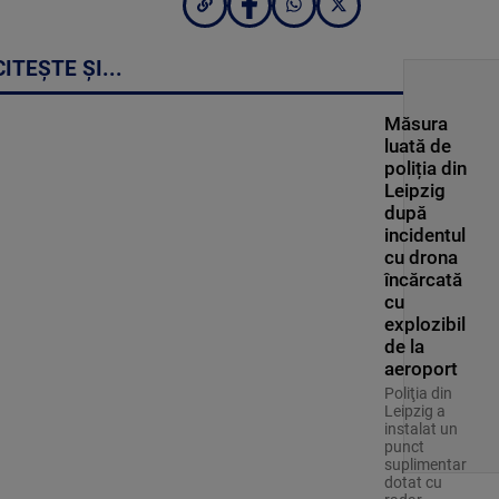
CITEȘTE ȘI...
Măsura
luată de
poliția din
Leipzig
după
incidentul
cu drona
încărcată
cu
explozibil
de la
aeroport
Poliţia din
Leipzig a
instalat un
punct
suplimentar
dotat cu