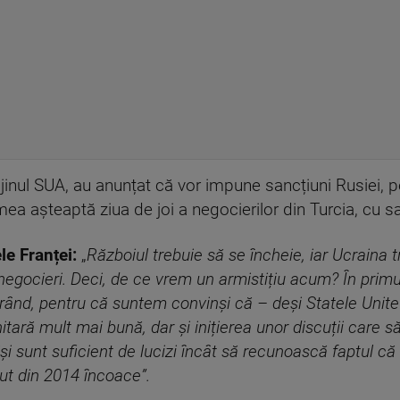
ijinul SUA, au anunțat că vor impune sancțiuni Rusiei, 
mea așteaptă ziua de joi a negocierilor din Turcia, cu sa
e Franței:
„
Războiul trebuie să se încheie, iar Ucraina 
n negocieri. Deci, de ce vrem un armistițiu acum? În prim
a rând, pentru că suntem convinși că – deși Statele Unite 
nitară mult mai bună, dar și inițierea unor discuții care
înșiși sunt suficient de lucizi încât să recunoască faptul 
dut din 2014 încoace”.