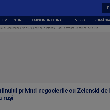
P
LTIMELE ȘTIRI
EMISIUNI INTEGRALE
VIDEO
ROMÂNIA,
nului privind negocierile cu Zelenski de la Istanbul. Liderii așteaptă un semnal de la ruși
mlinului privind negocierile cu Zelenski de l
 ruși