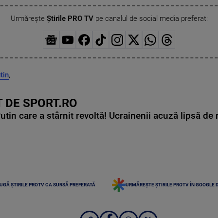
Urmărește
Știrile PRO TV
pe canalul de social media preferat:
tin
,
 DE SPORT.RO
in care a stârnit revoltă! Ucrainenii acuză lipsă de r
UGĂ ȘTIRILE PROTV CA SURSĂ PREFERATĂ
URMĂREȘTE ȘTIRILE PROTV ÎN GOOGLE 