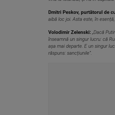
Dmitri Peskov, purtătorul de c
aibă loc joi. Asta este, în ese
Volodimir Zelenski:
„Dacă Putin
înseamnă un singur lucru: că Rusi
așa mai departe. E un singur lucru
răspuns: sancțiunile”.