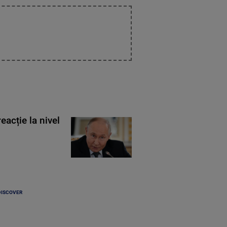
eacție la nivel
DISCOVER