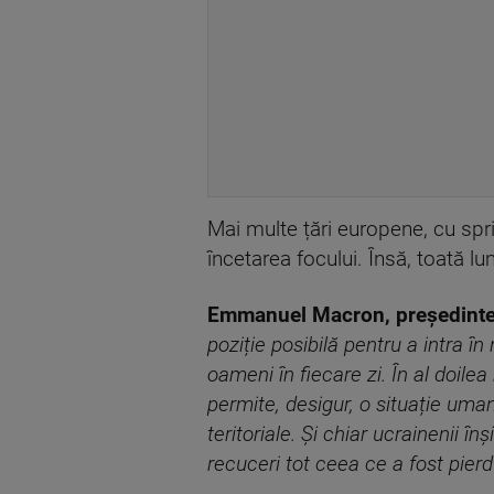
Mai multe țări europene, cu spr
încetarea focului. Însă, toată lu
Emmanuel Macron, președintel
poziție posibilă pentru a intra î
oameni în fiecare zi. În al doile
permite, desigur, o situație uma
teritoriale. Și chiar ucrainenii 
recuceri tot ceea ce a fost pier