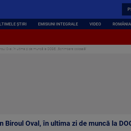
P
LTIMELE ȘTIRI
EMISIUNI INTEGRALE
VIDEO
ROMÂNIA,
iroul Oval, în ultima zi de muncă la DOGE. „Schimbare colosală”
in Biroul Oval, în ultima zi de muncă la D