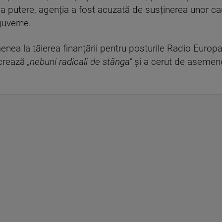
la putere, agenția a fost acuzată de susținerea unor ca
guverne.
nea la tăierea finanțării pentru posturile Radio Europa
ucrează
„nebuni radicali de stânga"
și a cerut de asemenea