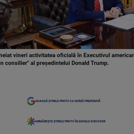
eiat vineri activitatea oficială în Executivul america
un consilier" al președintelui Donald Trump.
ADAUGĂ ȘTIRILE PROTV CA SURSĂ PREFERATĂ
URMĂREȘTE ȘTIRILE PROTV ÎN GOOGLE DISCOVER