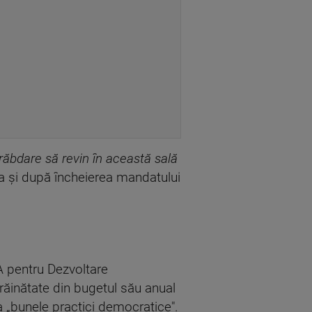
nerăbdare să revin în această sală
ua și după încheierea mandatului
A pentru Dezvoltare
trăinătate din bugetul său anual
a „bunele practici democratice".