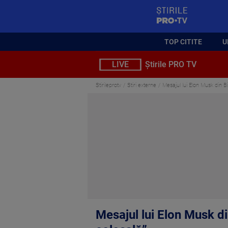
StirilePROTV
TOP CITITE
U
LIVE
Știrile PRO TV
Stirileprotv
Stiri externe
Mesajul lui Elon Musk din B
Mesajul lui Elon Musk d