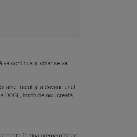
 va continua și chiar se va
de anul trecut și a devenit unul
rea DOGE, instituție nou creată
a aceasta, în ziua premergătoare