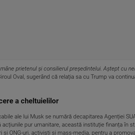
 rămâne prietenul și consilierul președintelui. Aștept cu 
iroul Oval, sugerând că relația sa cu Trump va contin
ere a cheltuielilor
rcabile ale lui Musk se numără decapitarea Agenției SU
 acțiunile pur umanitare, această instituție finanța în s
ri și ONG-uri, activiști și mass-media, pentru a promov