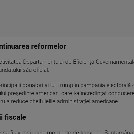
ntinuarea reformelor
ctivitatea Departamentului de Eficiență Guvernamentală
andatului său oficial.
rincipalii donatori ai lui Trump în campania electorală 
 noului președinte american, care i-a încredințat conduce
ru a reduce cheltuielile administrației americane.
i fiscale
pare să fi avut și unele momente de tensiune. Săptămân