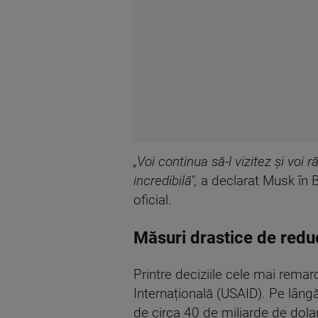
„Voi continua să-l vizitez și voi
incredibilă",
a declarat Musk în B
oficial.
Măsuri drastice de reduc
Printre deciziile cele mai rema
Internațională (USAID). Pe lângă
de circa 40 de miliarde de dola