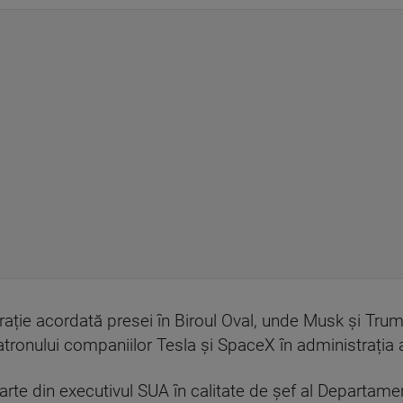
larație acordată presei în Biroul Oval, unde Musk și Tr
tronului companiilor Tesla și SpaceX în administrația
parte din executivul SUA în calitate de șef al Departamen