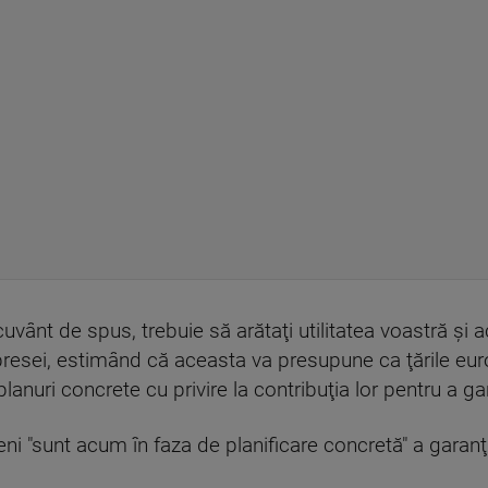
uvânt de spus, trebuie să arătaţi utilitatea voastră şi
 presei, estimând că aceasta va presupune ca ţările eur
lanuri concrete cu privire la contribuţia lor pentru a g
eni "sunt acum în faza de planificare concretă" a garanţi