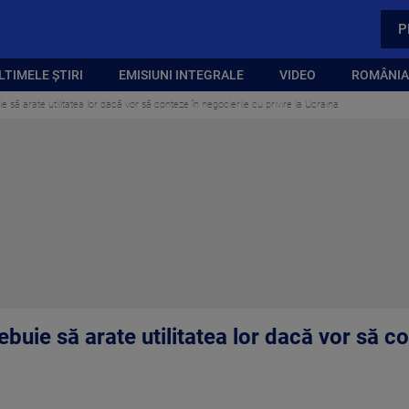
P
LTIMELE ȘTIRI
EMISIUNI INTEGRALE
VIDEO
ROMÂNIA,
e să arate utilitatea lor dacă vor să conteze în negocierile cu privire la Ucraina
ebuie să arate utilitatea lor dacă vor să c