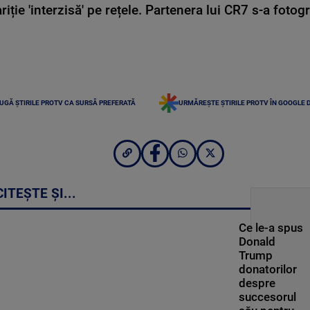
ie 'interzisă' pe rețele. Partenera lui CR7 s-a fotog
UGĂ ȘTIRILE PROTV CA SURSĂ PREFERATĂ
URMĂREȘTE ȘTIRILE PROTV ÎN GOOGLE 
CITEȘTE ȘI...
Ce le-a spus
Donald
Trump
donatorilor
despre
succesorul