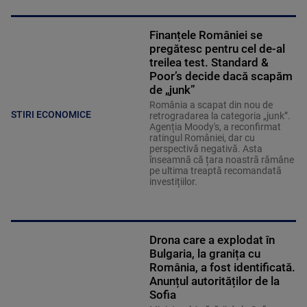
Finanțele României se
pregătesc pentru cel de-al
treilea test. Standard &
Poor’s decide dacă scapăm
de „junk”
România a scapat din nou de
STIRI ECONOMICE
retrogradarea la categoria „junk”.
Agenția Moody's, a reconfirmat
ratingul României, dar cu
perspectivă negativă. Asta
înseamnă că țara noastră rămâne
pe ultima treaptă recomandată
investițiilor.
Drona care a explodat în
Bulgaria, la granița cu
România, a fost identificată.
Anunțul autorităților de la
Sofia