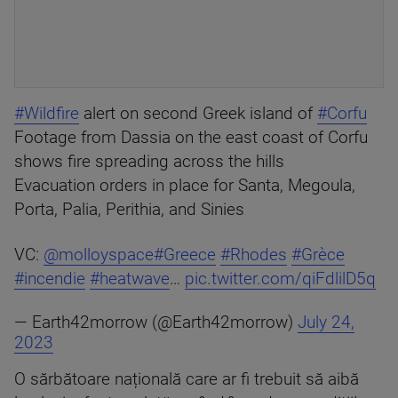
#Wildfire
alert on second Greek island of
#Corfu
Footage from Dassia on the east coast of Corfu
shows fire spreading across the hills
Evacuation orders in place for Santa, Megoula,
Porta, Palia, Perithia, and Sinies
VC:
@molloyspace
#Greece
#Rhodes
#Grèce
#incendie
#heatwave
…
pic.twitter.com/qiFdlilD5q
— Earth42morrow (@Earth42morrow)
July 24,
2023
O sărbătoare națională care ar fi trebuit să aibă