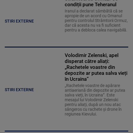
condiții pune Teheranul
Iranul a declarat sâmbătă că se
apropie de un acord cu Omanul
pentru controlul Strâmtorii Ormuz,
STIRI EXTERNE
dar că acesta nu va fi suficient
pentru a debloca calea navigabilă.
Volodimir Zelenski, apel
disperat către aliați:
„Rachetele voastre din
depozite ar putea salva vieți
în Ucraina”
„Rachetele voastre de apărare
STIRI EXTERNE
antiaeriană din depozite ar putea
salva vieți, în Ucraina”. Este
mesajul lui Volodimir Zelenski
pentru aliați, după un nou atac
sângeros cu rachete și drone în
regiunea Kievului.