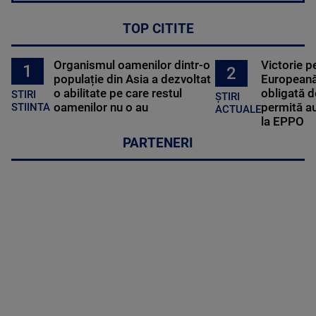
TOP CITITE
Organismul oamenilor dintr-o
Victorie p
1
2
populație din Asia a dezvoltat
Europeană
o abilitate pe care restul
obligată d
STIRI
ȘTIRI
oamenilor nu o au
permită au
STIINTA
ACTUALE
la EPPO
PARTENERI