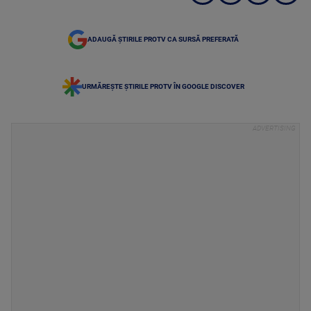
ADAUGĂ ȘTIRILE PROTV CA SURSĂ PREFERATĂ
URMĂREȘTE ȘTIRILE PROTV ÎN GOOGLE DISCOVER