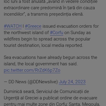
loc luni a fost anulată „având în vedere condițiile
extraordinare care predomină în țară din cauza
incendiilor”, a transmis președinția elenă.
#WATCH
l
#Greece
issued evacuation orders for
the northwest island of
#Corfu
on Sunday as
wildfires begin to spread across the popular
tourist destination, local media reported.
Sea evacuations have already begun across the
island, the local government has said.
pic.twitter.com/RrZdK6p7Zo
— DD News (@DDNewslive)
July 24, 2023
Duminică seară, Serviciul de Comunicații de
Urgență al Greciei a publicat ordine de evacuare
pentru mai multe zone din Corfu: Santa, Megoula,