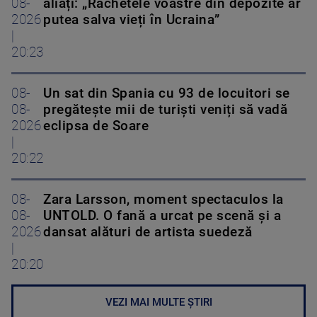
08-
aliați: „Rachetele voastre din depozite ar
2026
putea salva vieți în Ucraina”
|
20:23
08-
Un sat din Spania cu 93 de locuitori se
08-
pregătește mii de turiști veniți să vadă
2026
eclipsa de Soare
|
20:22
08-
Zara Larsson, moment spectaculos la
08-
UNTOLD. O fană a urcat pe scenă și a
2026
dansat alături de artista suedeză
|
20:20
VEZI MAI MULTE ȘTIRI