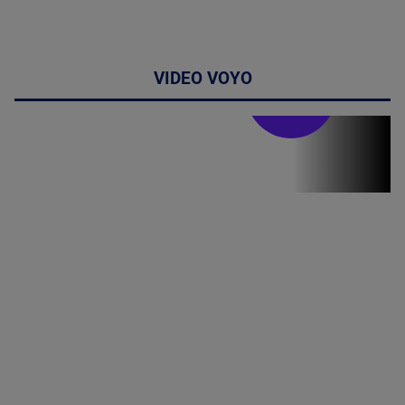
VIDEO VOYO
Stirile PRO TV
Stirile PRO
TV # 19.00 -
8 August
2026
MAI