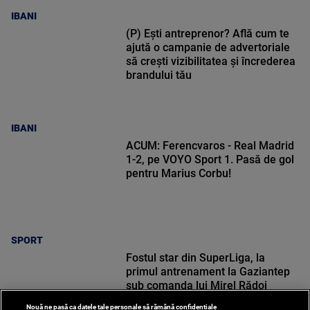
IBANI
(P) Ești antreprenor? Află cum te
ajută o campanie de advertoriale
să crești vizibilitatea și încrederea
brandului tău
IBANI
ACUM: Ferencvaros - Real Madrid
1-2, pe VOYO Sport 1. Pasă de gol
pentru Marius Corbu!
SPORT
Fostul star din SuperLiga, la
primul antrenament la Gaziantep
sub comanda lui Mirel Rădoi
Nouă ne pasă ca datele tale personale să rămână confidențiale