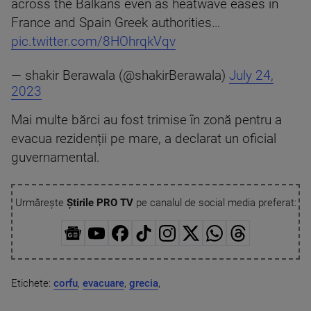
across the Balkans even as heatwave eases in
France and Spain Greek authorities…
pic.twitter.com/8HOhrqkVqv
— shakir Berawala (@shakirBerawala)
July 24,
2023
Mai multe bărci au fost trimise în zonă pentru a
evacua rezidenții pe mare, a declarat un oficial
guvernamental.
Urmărește
Știrile PRO TV
pe canalul de social media preferat:
Etichete:
corfu
,
evacuare
,
grecia
,