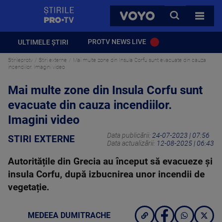
StirilePROTV
CAUTA
VOYO
TOATE 
PROTV NEWS LIVE
ULTIMELE ȘTIRI
Stirileprotv
Stiri externe
Mai multe zone din Insula Corfu sunt evacuate din cauza
incendiilor. Imagini video
Mai multe zone din Insula Corfu sunt
evacuate din cauza incendiilor.
Imagini video
Data publicării:
24-07-2023 | 07:56
STIRI EXTERNE
Data actualizării:
12-08-2025 | 06:43
Autoritățile din Grecia au început să evacueze și
insula Corfu, după izbucnirea unor incendii de
vegetație.
MEDEEA DUMITRACHE