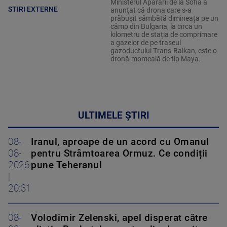
Ministerul Apărării de la Sofia a
STIRI EXTERNE
anunțat că drona care s-a
prăbușit sâmbătă dimineața pe un
câmp din Bulgaria, la circa un
kilometru de stația de comprimare
a gazelor de pe traseul
gazoductului Trans-Balkan, este o
dronă-momeală de tip Maya.
ULTIMELE ȘTIRI
08-
Iranul, aproape de un acord cu Omanul
08-
pentru Strâmtoarea Ormuz. Ce condiții
2026
pune Teheranul
|
20:31
08-
Volodimir Zelenski, apel disperat către