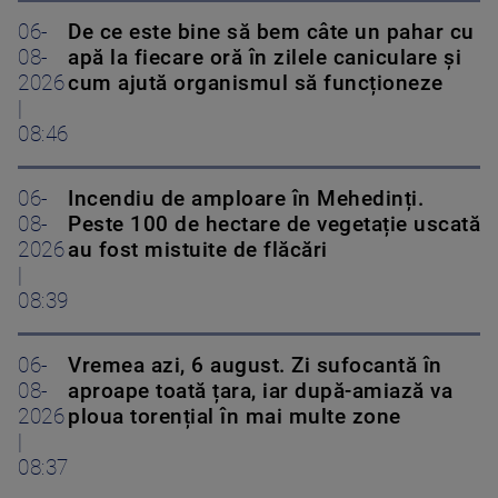
06-
De ce este bine să bem câte un pahar cu
08-
apă la fiecare oră în zilele caniculare și
2026
cum ajută organismul să funcționeze
|
08:46
06-
Incendiu de amploare în Mehedinți.
08-
Peste 100 de hectare de vegetație uscată
2026
au fost mistuite de flăcări
|
08:39
06-
Vremea azi, 6 august. Zi sufocantă în
08-
aproape toată țara, iar după-amiază va
2026
ploua torențial în mai multe zone
|
08:37