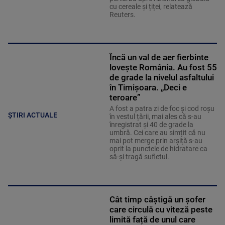
cu cereale și țiței, relatează
Reuters.
Încă un val de aer fierbinte
lovește România. Au fost 55
de grade la nivelul asfaltului
în Timișoara. „Deci e
teroare”
A fost a patra zi de foc și cod roșu
ȘTIRI ACTUALE
în vestul țării, mai ales că s-au
înregistrat și 40 de grade la
umbră. Cei care au simțit că nu
mai pot merge prin arșiță s-au
oprit la punctele de hidratare ca
să-și tragă sufletul.
Cât timp câștigă un șofer
care circulă cu viteză peste
limită față de unul care