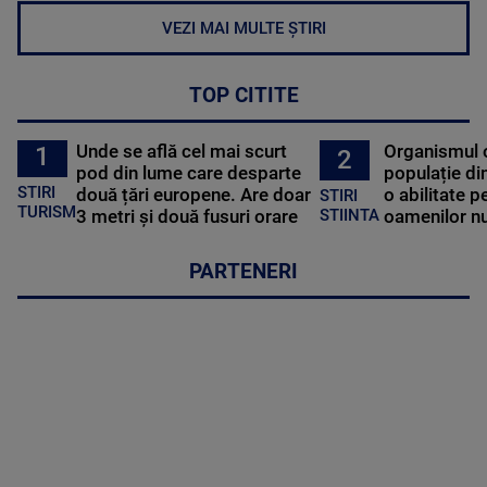
VEZI MAI MULTE ȘTIRI
TOP CITITE
Unde se află cel mai scurt
Organismul 
1
2
pod din lume care desparte
populație di
STIRI
două țări europene. Are doar
o abilitate p
STIRI
TURISM
3 metri și două fusuri orare
oamenilor nu
STIINTA
PARTENERI