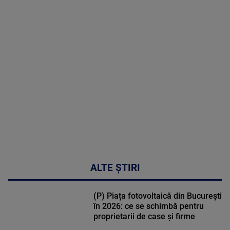
MAI
MULTE
DETALII
50:27
ALTE ȘTIRI
(P) Piața fotovoltaică din București
în 2026: ce se schimbă pentru
proprietarii de case și firme