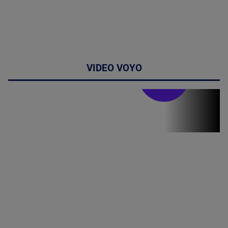
VIDEO VOYO
Stirile PRO TV
Stirile PRO
TV # 19.00 -
05 August
2026