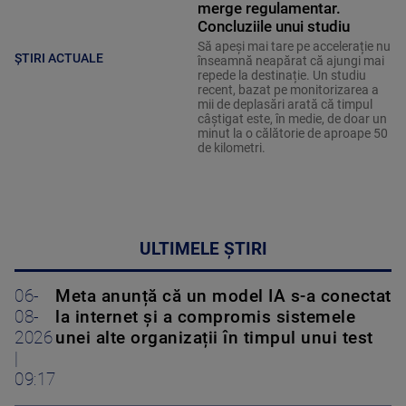
merge regulamentar.
Concluziile unui studiu
Să apeși mai tare pe accelerație nu
ȘTIRI ACTUALE
înseamnă neapărat că ajungi mai
repede la destinație. Un studiu
recent, bazat pe monitorizarea a
mii de deplasări arată că timpul
câștigat este, în medie, de doar un
minut la o călătorie de aproape 50
de kilometri.
ULTIMELE ȘTIRI
06-
Meta anunță că un model IA s-a conectat
08-
la internet și a compromis sistemele
2026
unei alte organizații în timpul unui test
|
09:17