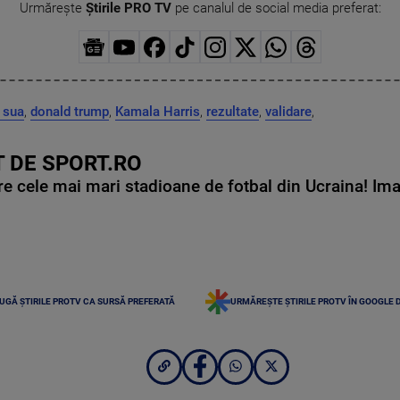
Urmărește
Știrile PRO TV
pe canalul de social media preferat:
 sua
,
donald trump
,
Kamala Harris
,
rezultate
,
validare
,
 DE SPORT.RO
e cele mai mari stadioane de fotbal din Ucraina! Ima
UGĂ ȘTIRILE PROTV CA SURSĂ PREFERATĂ
URMĂREȘTE ȘTIRILE PROTV ÎN GOOGLE 