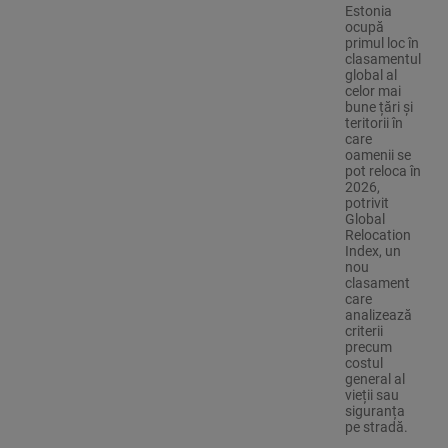
Estonia
ocupă
primul loc în
clasamentul
global al
celor mai
bune țări și
teritorii în
care
oamenii se
pot reloca în
2026,
potrivit
Global
Relocation
Index, un
nou
clasament
care
analizează
criterii
precum
costul
general al
vieții sau
siguranța
pe stradă.