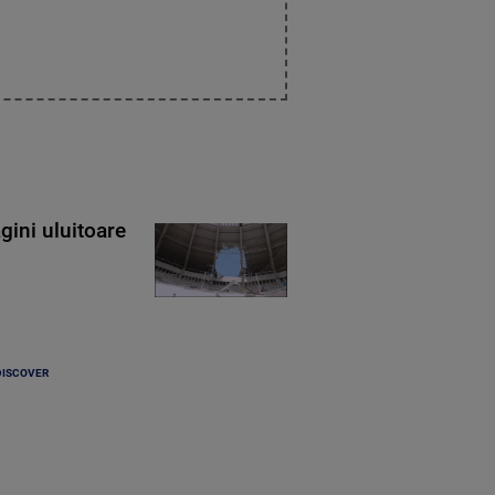
gini uluitoare
DISCOVER