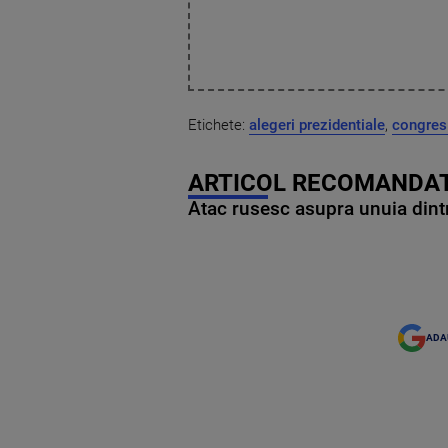
Etichete:
alegeri prezidentiale
,
congres
ARTICOL RECOMANDAT
Atac rusesc asupra unuia dintr
ADA