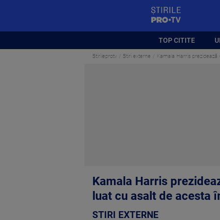
StirilePROTV
TOP CITITE
U
Stirileprotv
Stiri externe
Kamala Harris prezidează va
Kamala Harris prezidează
luat cu asalt de acesta 
STIRI EXTERNE