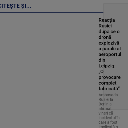
CITEȘTE ȘI...
Reacția
Rusiei
după ce o
dronă
explozivă
a paralizat
aeroportul
din
Leipzig:
„O
provocare
complet
fabricată”
Ambasada
Rusiei la
Berlin a
afirmat
vineri că
incidentul în
care a fost
implicată o