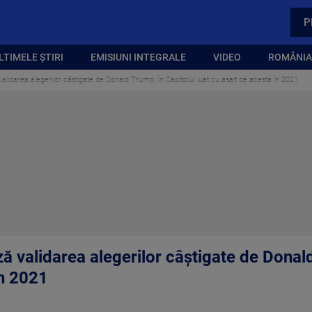
P
LTIMELE ȘTIRI
EMISIUNI INTEGRALE
VIDEO
ROMÂNIA,
lidarea alegerilor câștigate de Donald Trump. În Capitoliul luat cu asalt de acesta în 2021
 validarea alegerilor câștigate de Donald
în 2021