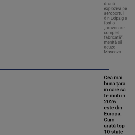
dronă
explozivă pe
aeroportul
din Leipzig a
fost o
„provocare
complet
fabricată”,
menită să
acuze
Moscova.
Cea mai
bună țară
în care să
te muți în
2026
este din
Europa.
Cum
arată top
10 state