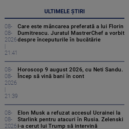
ULTIMELE ȘTIRI
08-
Care este mâncarea preferată a lui Florin
08-
Dumitrescu. Juratul MastrerChef a vorbit
2026
despre începuturile în bucătărie
|
21:41
08-
Horoscop 9 august 2026, cu Neti Sandu.
08-
Încep să vină bani în cont
2026
|
21:39
08-
Elon Musk a refuzat accesul Ucrainei la
08-
Starlink pentru atacuri în Rusia. Zelenski
2026
i-a cerut lui Trump să intervină