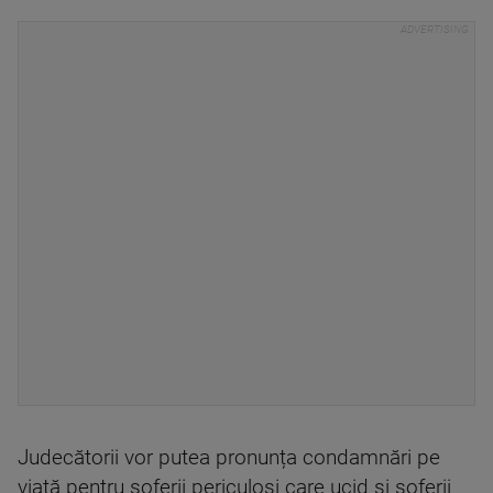
Judecătorii vor putea pronunța condamnări pe
viață pentru șoferii periculoși care ucid și șoferii