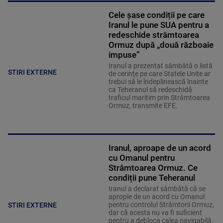
Cele șase condiții pe care
Iranul le pune SUA pentru a
redeschide strâmtoarea
Ormuz după „două războaie
impuse”
Iranul a prezentat sâmbătă o listă
STIRI EXTERNE
de cerinţe pe care Statele Unite ar
trebui să le îndeplinească înainte
ca Teheranul să redeschidă
traficul maritim prin Strâmtoarea
Ormuz, transmite EFE.
Iranul, aproape de un acord
cu Omanul pentru
Strâmtoarea Ormuz. Ce
condiții pune Teheranul
Iranul a declarat sâmbătă că se
apropie de un acord cu Omanul
pentru controlul Strâmtorii Ormuz,
STIRI EXTERNE
dar că acesta nu va fi suficient
pentru a debloca calea navigabilă.