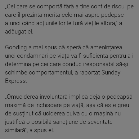
„Cei care se comportă fără a ține cont de riscul pe
care îl prezintă merită cele mai aspre pedepse
atunci când acțiunile lor le fură viețile altora,” a
adăugat el.
Gooding a mai spus că speră că amenințarea
unei condamnări pe viață va fi suficientă pentru a-i
determina pe cei care conduc iresponsabil să-și
schimbe comportamentul, a raportat Sunday
Express.
„Omuciderea involuntară implică deja o pedeapsă
maximă de închisoare pe viață, așa că este greu
de susținut că uciderea cuiva cu o mașină nu
justifică o posibilă sancțiune de severitate
similară”, a spus el.