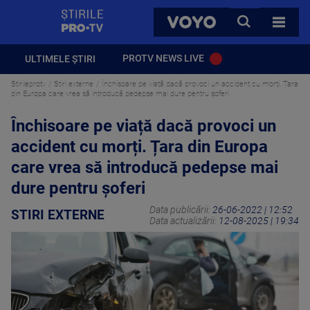
StirilePROTV
CAUTA
VOYO
TOATE 
PROTV NEWS LIVE
ULTIMELE ȘTIRI
Stirileprotv
Stiri externe
Închisoare pe viață dacă provoci un accident cu morți. Țara
din Europa care vrea să introducă pedepse mai dure pentru șoferi
Închisoare pe viață dacă provoci un
accident cu morți. Țara din Europa
care vrea să introducă pedepse mai
dure pentru șoferi
Data publicării:
26-06-2022 | 12:52
STIRI EXTERNE
Data actualizării:
12-08-2025 | 19:34