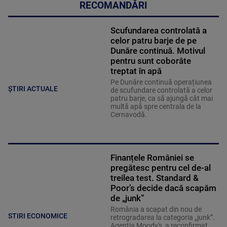
RECOMANDĂRI
Scufundarea controlată a
celor patru barje de pe
Dunăre continuă. Motivul
pentru sunt coborâte
treptat în apă
Pe Dunăre continuă operațiunea
ȘTIRI ACTUALE
de scufundare controlată a celor
patru barje, ca să ajungă cât mai
multă apă spre centrala de la
Cernavodă.
Finanțele României se
pregătesc pentru cel de-al
treilea test. Standard &
Poor’s decide dacă scapăm
de „junk”
România a scapat din nou de
STIRI ECONOMICE
retrogradarea la categoria „junk”.
Agenția Moody's, a reconfirmat