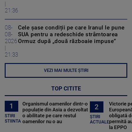
|
21:36
08-
Cele șase condiții pe care Iranul le pune
08-
SUA pentru a redeschide strâmtoarea
2026
Ormuz după „două războaie impuse”
|
21:33
VEZI MAI MULTE ȘTIRI
TOP CITITE
Organismul oamenilor dintr-o
Victorie p
1
2
populație din Asia a dezvoltat
Europeană
o abilitate pe care restul
obligată d
STIRI
ȘTIRI
oamenilor nu o au
permită au
STIINTA
ACTUALE
la EPPO