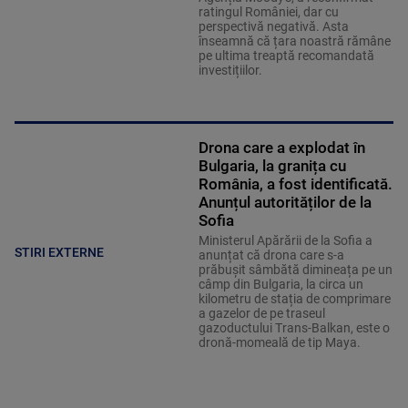
ratingul României, dar cu
perspectivă negativă. Asta
înseamnă că țara noastră rămâne
pe ultima treaptă recomandată
investițiilor.
Drona care a explodat în
Bulgaria, la granița cu
România, a fost identificată.
Anunțul autorităților de la
Sofia
Ministerul Apărării de la Sofia a
STIRI EXTERNE
anunțat că drona care s-a
prăbușit sâmbătă dimineața pe un
câmp din Bulgaria, la circa un
kilometru de stația de comprimare
a gazelor de pe traseul
gazoductului Trans-Balkan, este o
dronă-momeală de tip Maya.