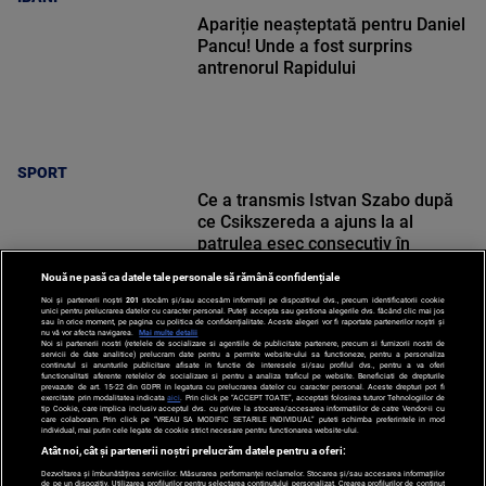
Apariție neașteptată pentru Daniel
Pancu! Unde a fost surprins
antrenorul Rapidului
SPORT
Ce a transmis Istvan Szabo după
ce Csikszereda a ajuns la al
patrulea eșec consecutiv în
Superligă: „E tot mai greu”
Nouă ne pasă ca datele tale personale să rămână confidențiale
Noi și partenerii noștri
201
stocăm și/sau accesăm informații pe dispozitivul dvs., precum identificatorii cookie
unici pentru prelucrarea datelor cu caracter personal. Puteți accepta sau gestiona alegerile dvs. făcând clic mai jos
sau în orice moment, pe pagina cu politica de confidențialitate. Aceste alegeri vor fi raportate partenerilor noștri și
nu vă vor afecta navigarea.
Mai multe detalii
Noi si partenerii nostri (retelele de socializare si agentiile de publicitate partenere, precum si furnizorii nostri de
SPORT
servicii de date analitice) prelucram date pentru a permite website-ului sa functioneze, pentru a personaliza
continutul si anunturile publicitare afisate in functie de interesele si/sau profilul dvs., pentru a va oferi
functionalitati aferente retelelor de socializare si pentru a analiza traficul pe website. Beneficiati de drepturile
prevazute de art. 15-22 din GDPR in legatura cu prelucrarea datelor cu caracter personal. Aceste drepturi pot fi
exercitate prin modalitatea indicata
aici
. Prin click pe “ACCEPT TOATE”, acceptati folosirea tuturor Tehnologiilor de
tip Cookie, care implica inclusiv acceptul dvs. cu privire la stocarea/accesarea informatiilor de catre Vendor-ii cu
care colaboram. Prin click pe “VREAU SA MODIFIC SETARILE INDIVIDUAL” puteti schimba preferintele in mod
individual, mai putin cele legate de cookie strict necesare pentru functionarea website-ului.
Atât noi, cât și partenerii noștri prelucrăm datele pentru a oferi:
Dezvoltarea și îmbunătățirea serviciilor. Măsurarea performanței reclamelor. Stocarea și/sau accesarea informațiilor
de pe un dispozitiv. Utilizarea profilurilor pentru selectarea conținutului personalizat. Crearea profilurilor de conținut