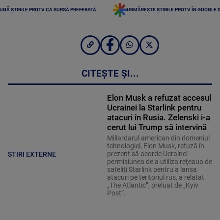
UGĂ ȘTIRILE PROTV CA SURSĂ PREFERATĂ
URMĂREȘTE ȘTIRILE PROTV ÎN GOOGLE 
CITEȘTE ȘI...
Elon Musk a refuzat accesul
Ucrainei la Starlink pentru
atacuri în Rusia. Zelenski i-a
cerut lui Trump să intervină
Miliardarul american din domeniul
tehnologiei, Elon Musk, refuză în
prezent să acorde Ucrainei
STIRI EXTERNE
permisiunea de a utiliza reţeaua de
sateliţi Starlink pentru a lansa
atacuri pe teritoriul rus, a relatat
„The Atlantic”, preluat de „Kyiv
Post”.