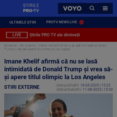
StirilePROTV
CAUTA
VOYO
TOATE 
PROTV NEWS LIVE
ULTIMELE ȘTIRI
LIVE
Știrile PRO TV ale dimineții
Stirileprotv
Stiri externe
Imane Khelif afirmă că nu se lasă intimidată de Donald
Trump şi vrea să-şi apere titlul olimpic la Los Angeles
Imane Khelif afirmă că nu se lasă
intimidată de Donald Trump şi vrea să-
şi apere titlul olimpic la Los Angeles
Data publicării:
19-03-2025 | 13:25
STIRI EXTERNE
Data actualizării:
11-08-2025 | 13:33