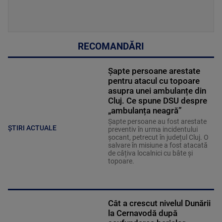
RECOMANDĂRI
Șapte persoane arestate
pentru atacul cu topoare
asupra unei ambulanțe din
Cluj. Ce spune DSU despre
„ambulanța neagră”
Șapte persoane au fost arestate
ȘTIRI ACTUALE
preventiv în urma incidentului
șocant, petrecut în județul Cluj. O
salvare în misiune a fost atacată
de câțiva localnici cu bâte și
topoare.
Cât a crescut nivelul Dunării
la Cernavodă după