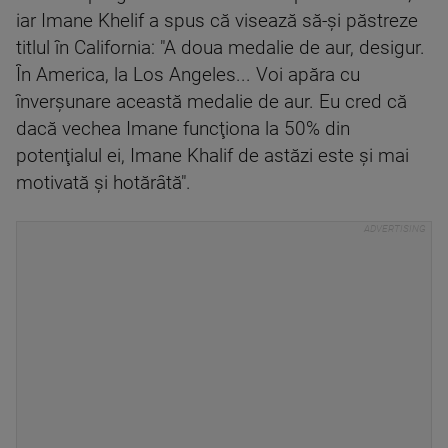
iar Imane Khelif a spus că visează să-şi păstreze
titlul în California: "A doua medalie de aur, desigur.
În America, la Los Angeles... Voi apăra cu
înverşunare această medalie de aur. Eu cred că
dacă vechea Imane funcţiona la 50% din
potenţialul ei, Imane Khalif de astăzi este şi mai
motivată şi hotărâtă".