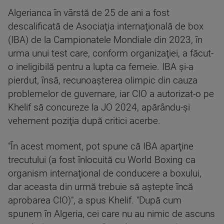
Algerianca în vârstă de 25 de ani a fost
descalificată de Asociaţia internaţională de box
(IBA) de la Campionatele Mondiale din 2023, în
urma unui test care, conform organizaţiei, a făcut-
o ineligibilă pentru a lupta ca femeie. IBA şi-a
pierdut, însă, recunoaşterea olimpic din cauza
problemelor de guvernare, iar CIO a autorizat-o pe
Khelif să concureze la JO 2024, apărându-şi
vehement poziţia după critici acerbe.
"În acest moment, pot spune că IBA aparţine
trecutului (a fost înlocuită cu World Boxing ca
organism internaţional de conducere a boxului,
dar aceasta din urmă trebuie să aştepte încă
aprobarea CIO)", a spus Khelif. "După cum
spunem în Algeria, cei care nu au nimic de ascuns