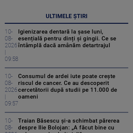
ULTIMELE ȘTIRI
10-
Igienizarea dentară la șase luni,
08-
esențială pentru dinți și gingii. Ce se
2026
întâmplă dacă amânăm detartrajul
|
09:58
10-
Consumul de ardei iute poate crește
08-
riscul de cancer. Ce au descoperit
2026
cercetătorii după studii pe 11.000 de
|
oameni
09:57
10-
Traian Băsescu și-a schimbat părerea
08-
despre Ilie Bolojan: „A făcut bine cu