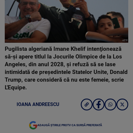
AFP
Pugilista algeriană Imane Khelif intenţionează
să-şi apere titlul la Jocurile Olimpice de la Los
Angeles, din anul 2028, şi refuză să se lase
intimidată de preşedintele Statelor Unite, Donald
Trump, care consideră că nu este femeie, scrie
L'Equipe.
IOANA ANDREESCU
ADAUGĂ ȘTIRILE PROTV CA SURSĂ PREFERATĂ