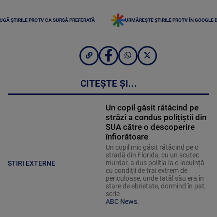
UGĂ ȘTIRILE PROTV CA SURSĂ PREFERATĂ
URMĂREȘTE ȘTIRILE PROTV ÎN GOOGLE 
CITEȘTE ȘI...
Un copil găsit rătăcind pe
străzi a condus polițiștii din
SUA către o descoperire
înfiorătoare
Un copil mic găsit rătăcind pe o
stradă din Florida, cu un scutec
murdar, a dus poliția la o locuință
STIRI EXTERNE
cu condiții de trai extrem de
periculoase, unde tatăl său era în
stare de ebrietate, dormind în pat,
scrie
ABC News.