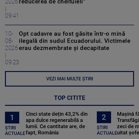
2026
reducerea de cheltuieli”
|
09:41
10-
Opt cadavre au fost găsite într-o mină
08-
ilegală din sudul Ecuadorului. Victimele
2026
erau dezmembrate și decapitate
|
09:23
VEZI MAI MULTE ȘTIRI
TOP CITITE
Cinci state dețin 43,2% din
Mașină f
2
1
apa dulce regenerabilă a
Transfăgă
lumii. Ce cantitate are, de
zeci de m
ȘTIRI
ȘTIRI
fapt, România
uitat șof
ACTUALE
ACTUALE