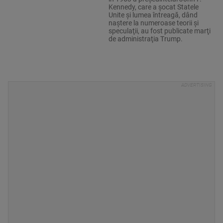
Kennedy, care a şocat Statele
Unite şi lumea întreagă, dând
naştere la numeroase teorii şi
speculaţii, au fost publicate marţi
de administraţia Trump.