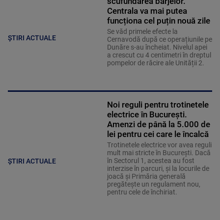
scufundarea barjelor.
Centrala va mai putea
funcționa cel puțin nouă zile
Se văd primele efecte la
ȘTIRI ACTUALE
Cernavodă după ce operațiunile pe
Dunăre s-au încheiat. Nivelul apei
a crescut cu 4 centimetri în dreptul
pompelor de răcire ale Unității 2.
Noi reguli pentru trotinetele
electrice în București.
Amenzi de până la 5.000 de
lei pentru cei care le încalcă
Trotinetele electrice vor avea reguli
mult mai stricte în București. Dacă
în Sectorul 1, acestea au fost
ȘTIRI ACTUALE
interzise în parcuri, și la locurile de
joacă și Primăria generală
pregătește un regulament nou,
pentru cele de închiriat.