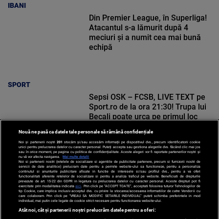
IBANI
Din Premier League, în Superliga!
Atacantul s-a lămurit după 4
meciuri și a numit cea mai bună
echipă
SPORT
Sepsi OSK – FCSB, LIVE TEXT pe
Sport.ro de la ora 21:30! Trupa lui
Becali poate urca pe primul loc
Nouă ne pasă ca datele tale personale să rămână confidențiale
Noi și partenerii noștri
201
stocăm și/sau accesăm informații pe dispozitivul dvs., precum identificatorii cookie
unici pentru prelucrarea datelor cu caracter personal. Puteți accepta sau gestiona alegerile dvs. făcând clic mai jos
sau în orice moment, pe pagina cu politica de confidențialitate. Aceste alegeri vor fi raportate partenerilor noștri și
nu vă vor afecta navigarea.
Mai multe detalii
Noi si partenerii nostri (retelele de socializare si agentiile de publicitate partenere, precum si furnizorii nostri de
SPORT
servicii de date analitice) prelucram date pentru a permite website-ului sa functioneze, pentru a personaliza
continutul si anunturile publicitare afisate in functie de interesele si/sau profilul dvs., pentru a va oferi
functionalitati aferente retelelor de socializare si pentru a analiza traficul pe website. Beneficiati de drepturile
prevazute de art. 15-22 din GDPR in legatura cu prelucrarea datelor cu caracter personal. Aceste drepturi pot fi
exercitate prin modalitatea indicata
aici
. Prin click pe “ACCEPT TOATE”, acceptati folosirea tuturor Tehnologiilor de
tip Cookie, care implica inclusiv acceptul dvs. cu privire la stocarea/accesarea informatiilor de catre Vendor-ii cu
care colaboram. Prin click pe “VREAU SA MODIFIC SETARILE INDIVIDUAL” puteti schimba preferintele in mod
individual, mai putin cele legate de cookie strict necesare pentru functionarea website-ului.
Atât noi, cât și partenerii noștri prelucrăm datele pentru a oferi: