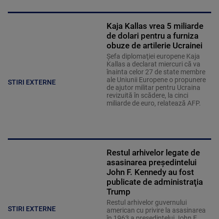
Kaja Kallas vrea 5 miliarde
de dolari pentru a furniza
obuze de artilerie Ucrainei
Şefa diplomaţiei europene Kaja
Kallas a declarat miercuri că va
înainta celor 27 de state membre
ale Uniunii Europene o propunere
STIRI EXTERNE
de ajutor militar pentru Ucraina
revizuită în scădere, la cinci
miliarde de euro, relatează AFP.
Restul arhivelor legate de
asasinarea preşedintelui
John F. Kennedy au fost
publicate de administraţia
Trump
Restul arhivelor guvernului
STIRI EXTERNE
american cu privire la asasinarea
în 1963 a preşedintelui John F.