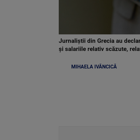
Jurnaliştii din Grecia au decla
şi salariile relativ scăzute, re
MIHAELA IVĂNCICĂ