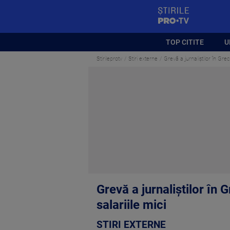
StirilePROTV
TOP CITITE
U
Stirileprotv
Stiri externe
Grevă a jurnaliştilor în Grec
Grevă a jurnaliştilor în 
salariile mici
STIRI EXTERNE