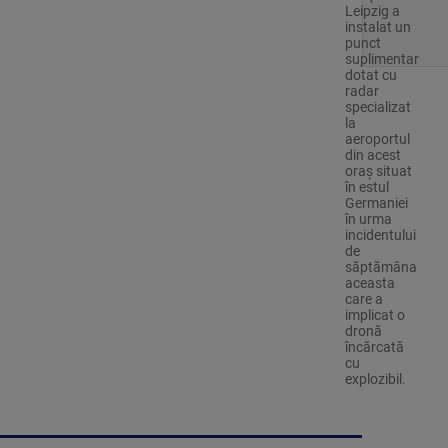
Leipzig a
instalat un
punct
suplimentar
dotat cu
radar
specializat
la
aeroportul
din acest
oraş situat
în estul
Germaniei
în urma
incidentului
de
săptămâna
aceasta
care a
implicat o
dronă
încărcată
cu
explozibil.