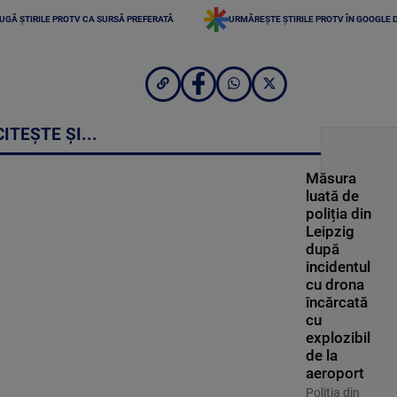
UGĂ ȘTIRILE PROTV CA SURSĂ PREFERATĂ
URMĂREȘTE ȘTIRILE PROTV ÎN GOOGLE 
CITEȘTE ȘI...
Măsura
luată de
poliția din
Leipzig
după
incidentul
cu drona
încărcată
cu
explozibil
de la
aeroport
Poliţia din