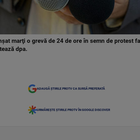
nşat marţi o grevă de 24 de ore în semn de protest faţ
latează dpa.
ADAUGĂ ȘTIRILE PROTV CA SURSĂ PREFERATĂ
URMĂREȘTE ȘTIRILE PROTV ÎN GOOGLE DISCOVER