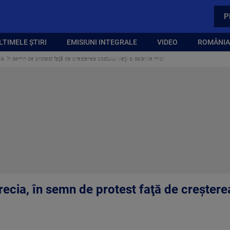
P
LTIMELE ȘTIRI
EMISIUNI INTEGRALE
VIDEO
ROMÂNIA,
ia, în semn de protest faţă de creşterea costului vieţii şi salariile mici
Grecia, în semn de protest faţă de creşterea 