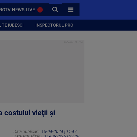
CAUTA
ROTV NEWS LIVE
TOATE CATEGORIILE
 TE IUBESC!
INSPECTORUL PRO
costului vieţii şi
Data publicării:
16-04-2024 | 11:47
Data actualizării:
11-08-2025 | 23:28