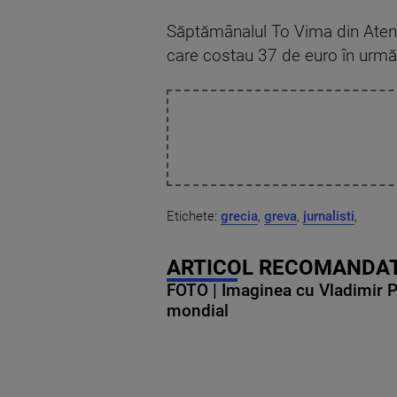
Săptămânalul To Vima din Atena 
care costau 37 de euro în urmă
Etichete:
grecia
,
greva
,
jurnalisti
,
ARTICOL RECOMANDAT
FOTO | Imaginea cu Vladimir Put
mondial