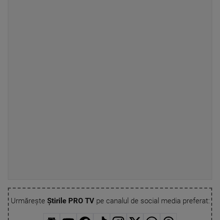
Urmărește
Știrile PRO TV
pe canalul de social media preferat: