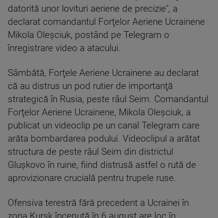
datorită unor lovituri aeriene de precizie", a
declarat comandantul Forţelor Aeriene Ucrainene
Mikola Oleşciuk, postând pe Telegram o
înregistrare video a atacului.
Sâmbătă, Forţele Aeriene Ucrainene au declarat
că au distrus un pod rutier de importanţă
strategică în Rusia, peste râul Seim. Comandantul
Forţelor Aeriene Ucrainene, Mikola Oleşciuk, a
publicat un videoclip pe un canal Telegram care
arăta bombardarea podului. Videoclipul a arătat
structura de peste râul Seim din districtul
Gluşkovo în ruine, fiind distrusă astfel o rută de
aprovizionare crucială pentru trupele ruse.
Ofensiva terestră fără precedent a Ucrainei în
zona Kursk începută în 6 august are loc în