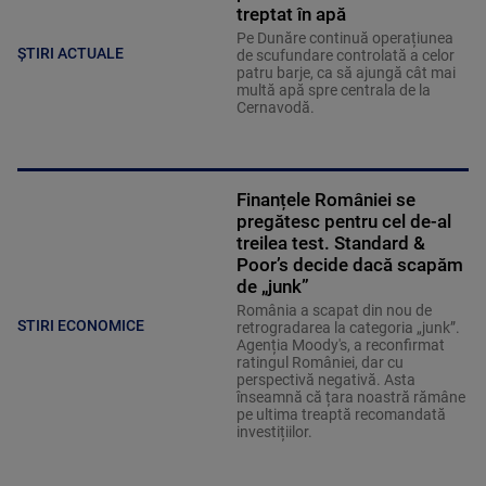
treptat în apă
Pe Dunăre continuă operațiunea
ȘTIRI ACTUALE
de scufundare controlată a celor
patru barje, ca să ajungă cât mai
multă apă spre centrala de la
Cernavodă.
Finanțele României se
pregătesc pentru cel de-al
treilea test. Standard &
Poor’s decide dacă scapăm
de „junk”
România a scapat din nou de
STIRI ECONOMICE
retrogradarea la categoria „junk”.
Agenția Moody's, a reconfirmat
ratingul României, dar cu
perspectivă negativă. Asta
înseamnă că țara noastră rămâne
pe ultima treaptă recomandată
investițiilor.