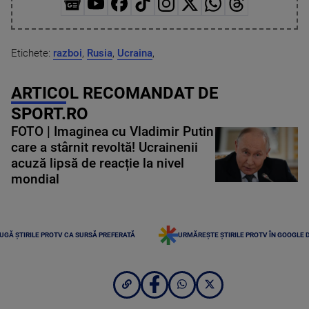
Etichete:
razboi
,
Rusia
,
Ucraina
,
ARTICOL RECOMANDAT DE
SPORT.RO
FOTO | Imaginea cu Vladimir Putin
care a stârnit revoltă! Ucrainenii
acuză lipsă de reacție la nivel
mondial
UGĂ ȘTIRILE PROTV CA SURSĂ PREFERATĂ
URMĂREȘTE ȘTIRILE PROTV ÎN GOOGLE 