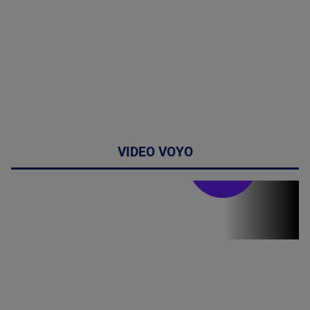
VIDEO VOYO
Stirile PRO TV
Stirile PRO