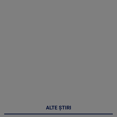
TV # 19.00 -
8 August
2026
MAI
MULTE
DETALII
30:33
ALTE ȘTIRI