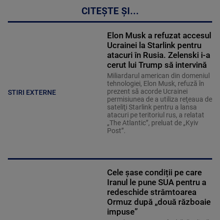
CITEȘTE ȘI...
Elon Musk a refuzat accesul
Ucrainei la Starlink pentru
atacuri în Rusia. Zelenski i-a
cerut lui Trump să intervină
Miliardarul american din domeniul
tehnologiei, Elon Musk, refuză în
prezent să acorde Ucrainei
STIRI EXTERNE
permisiunea de a utiliza reţeaua de
sateliţi Starlink pentru a lansa
atacuri pe teritoriul rus, a relatat
„The Atlantic”, preluat de „Kyiv
Post”.
Cele șase condiții pe care
Iranul le pune SUA pentru a
redeschide strâmtoarea
Ormuz după „două războaie
impuse”