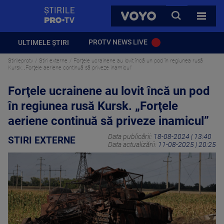
StirilePROTV
CAUTA
VOYO
TOATE 
PROTV NEWS LIVE
ULTIMELE ȘTIRI
Stirileprotv
Stiri externe
Forţele ucrainene au lovit încă un pod în regiunea rusă
Kursk. „Forţele aeriene continuă să priveze inamicul”
Forţele ucrainene au lovit încă un pod
în regiunea rusă Kursk. „Forţele
aeriene continuă să priveze inamicul”
Data publicării:
18-08-2024 | 13:40
STIRI EXTERNE
Data actualizării:
11-08-2025 | 20:25