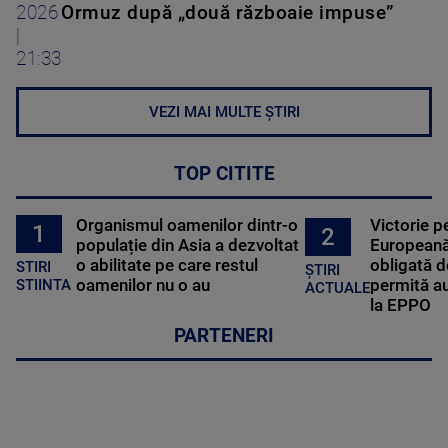
2026
Ormuz după „două războaie impuse”
|
21:33
VEZI MAI MULTE ȘTIRI
TOP CITITE
Organismul oamenilor dintr-o
Victorie p
1
2
populație din Asia a dezvoltat
Europeană
o abilitate pe care restul
obligată d
STIRI
ȘTIRI
oamenilor nu o au
permită au
STIINTA
ACTUALE
la EPPO
PARTENERI