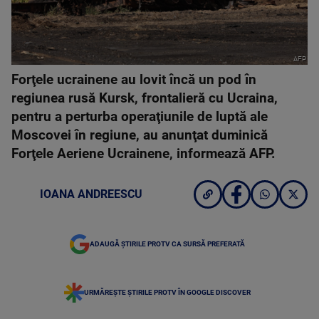
AFP
Forţele ucrainene au lovit încă un pod în
regiunea rusă Kursk, frontalieră cu Ucraina,
pentru a perturba operaţiunile de luptă ale
Moscovei în regiune, au anunţat duminică
Forţele Aeriene Ucrainene, informează AFP.
IOANA ANDREESCU
ADAUGĂ ȘTIRILE PROTV CA SURSĂ PREFERATĂ
URMĂREȘTE ȘTIRILE PROTV ÎN GOOGLE DISCOVER