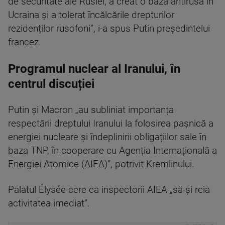
de securitate ale Rusiei, a creat o bază antirusă în
Ucraina și a tolerat încălcările drepturilor
rezidenților rusofoni”, i-a spus Putin președintelui
francez.
Programul nuclear al Iranului, în
centrul discuției
Putin și Macron „au subliniat importanța
respectării dreptului Iranului la folosirea pașnică a
energiei nucleare și îndeplinirii obligațiilor sale în
baza TNP, în cooperare cu Agenția Internațională a
Energiei Atomice (AIEA)”, potrivit Kremlinului.
Palatul Élysée cere ca inspectorii AIEA „să-și reia
activitatea imediat”.