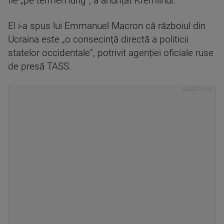
fie „pe termen lung”, a anunțat Kremlinul.
El i-a spus lui Emmanuel Macron că războiul din
Ucraina este „o consecință directă a politicii
statelor occidentale”, potrivit agenției oficiale ruse
de presă TASS.