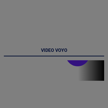
VIDEO VOYO
Stirile PRO TV
Stirile PRO