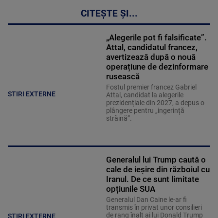
CITEȘTE ȘI...
„Alegerile pot fi falsificate”.
Attal, candidatul francez,
avertizează după o nouă
operațiune de dezinformare
rusească
Fostul premier francez Gabriel
STIRI EXTERNE
Attal, candidat la alegerile
prezidențiale din 2027, a depus o
plângere pentru „ingerință
străină”.
Generalul lui Trump caută o
cale de ieșire din războiul cu
Iranul. De ce sunt limitate
opțiunile SUA
Generalul Dan Caine le-ar fi
transmis în privat unor consilieri
de rang înalt ai lui Donald Trump
STIRI EXTERNE