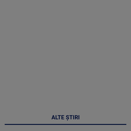
TV # 19.00 -
07 August
2026
MAI
MULTE
DETALII
48:24
ALTE ȘTIRI