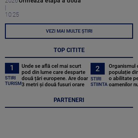
2026
Urmează etapa a doua
|
10:25
VEZI MAI MULTE ȘTIRI
TOP CITITE
Unde se află cel mai scurt
Organismul 
1
2
pod din lume care desparte
populație di
STIRI
două țări europene. Are doar
o abilitate p
STIRI
TURISM
3 metri și două fusuri orare
oamenilor nu
STIINTA
PARTENERI