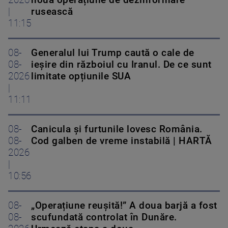
2026
nouă operațiune de dezinformare
|
rusească
11:15
08-
Generalul lui Trump caută o cale de
08-
ieșire din războiul cu Iranul. De ce sunt
2026
limitate opțiunile SUA
|
11:11
08-
Canicula și furtunile lovesc România.
08-
Cod galben de vreme instabilă | HARTĂ
2026
|
10:56
08-
„Operațiune reușită!” A doua barjă a fost
08-
scufundată controlat în Dunăre.