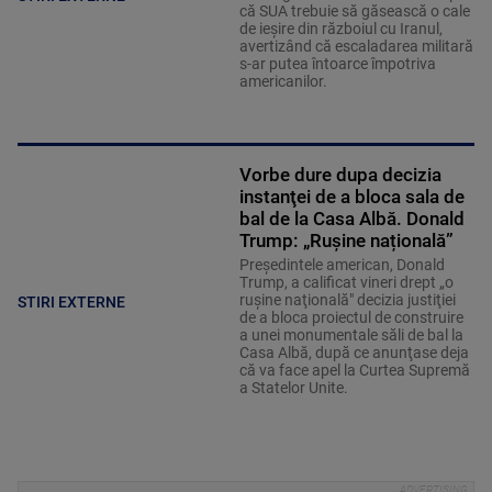
că SUA trebuie să găsească o cale
de ieșire din războiul cu Iranul,
avertizând că escaladarea militară
s-ar putea întoarce împotriva
americanilor.
Vorbe dure dupa decizia
instanţei de a bloca sala de
bal de la Casa Albă. Donald
Trump: „Rușine națională”
Preşedintele american, Donald
Trump, a calificat vineri drept „o
ruşine naţională" decizia justiţiei
STIRI EXTERNE
de a bloca proiectul de construire
a unei monumentale săli de bal la
Casa Albă, după ce anunţase deja
că va face apel la Curtea Supremă
a Statelor Unite.