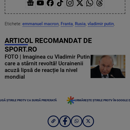
Etichete:
emmanuel macron
,
Franta
,
Rusia
,
vladimir putin
,
ARTICOL RECOMANDAT DE
SPORT.RO
FOTO | Imaginea cu Vladimir Putin
care a stârnit revoltă! Ucrainenii
acuză lipsă de reacție la nivel
mondial
UGĂ ȘTIRILE PROTV CA SURSĂ PREFERATĂ
URMĂREȘTE ȘTIRILE PROTV ÎN GOOGLE 