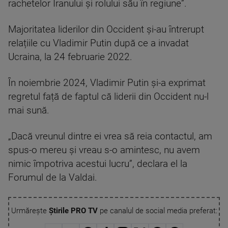
rachetelor Iranului și rolului său în regiune”.
Majoritatea liderilor din Occident și-au întrerupt
relațiile cu Vladimir Putin după ce a invadat
Ucraina, la 24 februarie 2022.
În noiembrie 2024, Vladimir Putin și-a exprimat
regretul față de faptul că liderii din Occident nu-l
mai sună.
„Dacă vreunul dintre ei vrea să reia contactul, am
spus-o mereu și vreau s-o amintesc, nu avem
nimic împotriva acestui lucru”, declara el la
Forumul de la Valdai.
Urmărește
Știrile PRO TV
pe canalul de social media preferat: