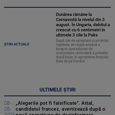
Dunărea rămâne la
Cernavodă la nivelul din 3
august. În Ungaria, debitul a
crescut cu 6 centimetri în
ultimele 3 zile la Paks
După zile de așteptare și amânări
ȘTIRI ACTUALE
repetate, ieri după-amiază a
început operațiunea de
scufundare controlată a primelor
două barje, în apropierea brațului
Bala de pe Dunăre.
ULTIMELE ȘTIRI
08-
„Alegerile pot fi falsificate”. Attal,
08-
candidatul francez, avertizează după o