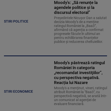
Moody's: „Să renunțe la
agendele politice şi la
discursul electoral”
Președintele Nicușor Dan a salutat
STIRI POLITICE
decizia Moody’s de a menține
ratingul României la „Baa3”,
afirmând că agenția a confirmat
progresele făcute în ultimul an
pentru echilibrarea finanțelor
publice și reducerea cheltuielilor.
Moody’s păstrează ratingul
României în categoria
„recomandat investiţiilor”,
cu perspectiva negativă.
Reacția lui Nazare
Moody's a menţinut, vineri, ratingul
STIRI ECONOMICE
atribuit României la "Baa3", cu
perspectivă negativă, se arată într-
un comunicat al agenţiei de
evaluare financiară.