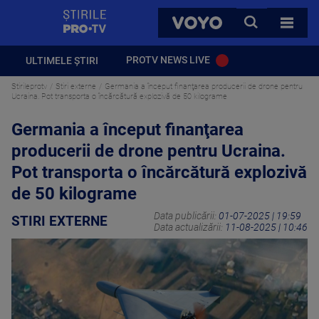
StirilePROTV
CAUTA
VOYO
TOATE 
PROTV NEWS LIVE
ULTIMELE ȘTIRI
Stirileprotv
Stiri externe
Germania a început finanţarea producerii de drone pentru
Ucraina. Pot transporta o încărcătură explozivă de 50 kilograme
Germania a început finanţarea
producerii de drone pentru Ucraina.
Pot transporta o încărcătură explozivă
de 50 kilograme
Data publicării:
01-07-2025 | 19:59
STIRI EXTERNE
Data actualizării:
11-08-2025 | 10:46