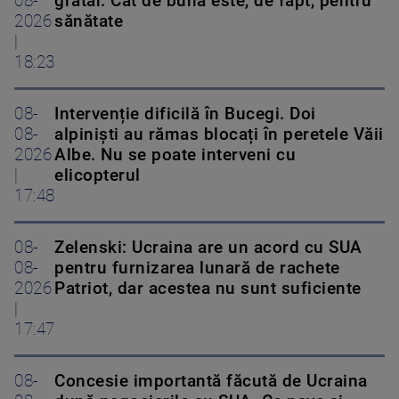
08-
grătar. Cât de bună este, de fapt, pentru
2026
sănătate
|
18:23
08-
Intervenție dificilă în Bucegi. Doi
08-
alpiniști au rămas blocați în peretele Văii
2026
Albe. Nu se poate interveni cu
|
elicopterul
17:48
08-
Zelenski: Ucraina are un acord cu SUA
08-
pentru furnizarea lunară de rachete
2026
Patriot, dar acestea nu sunt suficiente
|
17:47
08-
Concesie importantă făcută de Ucraina