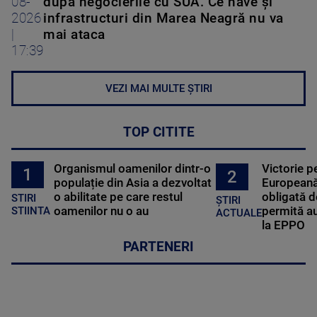
08-
după negocierile cu SUA. Ce nave şi
2026
infrastructuri din Marea Neagră nu va
|
mai ataca
17:39
VEZI MAI MULTE ȘTIRI
TOP CITITE
Organismul oamenilor dintr-o
Victorie p
1
2
populație din Asia a dezvoltat
Europeană
o abilitate pe care restul
obligată d
STIRI
ȘTIRI
oamenilor nu o au
permită au
STIINTA
ACTUALE
la EPPO
PARTENERI