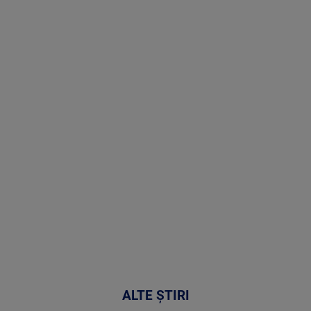
Stirile PRO
TV # 07.00 -
08 August
2026
MAI
MULTE
DETALII
02:32:45
ALTE ȘTIRI