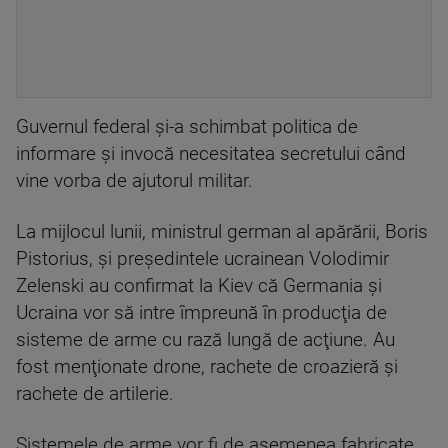
Guvernul federal şi-a schimbat politica de
informare şi invocă necesitatea secretului când
vine vorba de ajutorul militar.
La mijlocul lunii, ministrul german al apărării, Boris
Pistorius, şi preşedintele ucrainean Volodimir
Zelenski au confirmat la Kiev că Germania şi
Ucraina vor să intre împreună în producţia de
sisteme de arme cu rază lungă de acţiune. Au
fost menţionate drone, rachete de croazieră şi
rachete de artilerie.
Sistemele de arme vor fi de asemenea fabricate