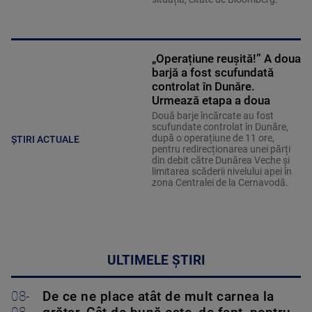
„Operațiune reușită!” A doua
barjă a fost scufundată
controlat în Dunăre.
Urmează etapa a doua
Două barje încărcate au fost
scufundate controlat în Dunăre,
după o operațiune de 11 ore,
ȘTIRI ACTUALE
pentru redirecționarea unei părți
din debit către Dunărea Veche și
limitarea scăderii nivelului apei în
zona Centralei de la Cernavodă.
ULTIMELE ȘTIRI
08-
De ce ne place atât de mult carnea la