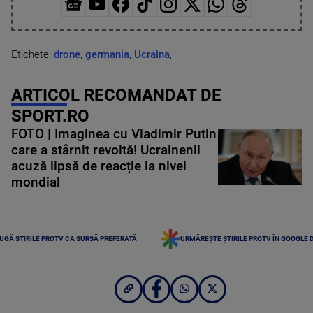
Etichete:
drone
,
germania
,
Ucraina
,
ARTICOL RECOMANDAT DE
SPORT.RO
FOTO | Imaginea cu Vladimir Putin
care a stârnit revoltă! Ucrainenii
acuză lipsă de reacție la nivel
mondial
UGĂ ȘTIRILE PROTV CA SURSĂ PREFERATĂ
URMĂREȘTE ȘTIRILE PROTV ÎN GOOGLE 