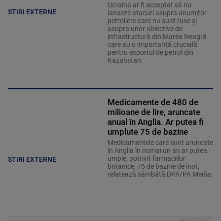
Ucraina ar fi acceptat să nu
STIRI EXTERNE
lanseze atacuri asupra anumitor
petroliere care nu sunt ruse şi
asupra unor obiective de
infrastructură din Marea Neagră
care au o importanţă crucială
pentru exportul de petrol din
Kazahstan.
Medicamente de 480 de
milioane de lire, aruncate
anual în Anglia. Ar putea fi
umplute 75 de bazine
Medicamentele care sunt aruncate
în Anglia în numai un an ar putea
umple, potrivit farmaciilor
STIRI EXTERNE
britanice, 75 de bazine de înot,
relatează sâmbătă DPA/PA Media.