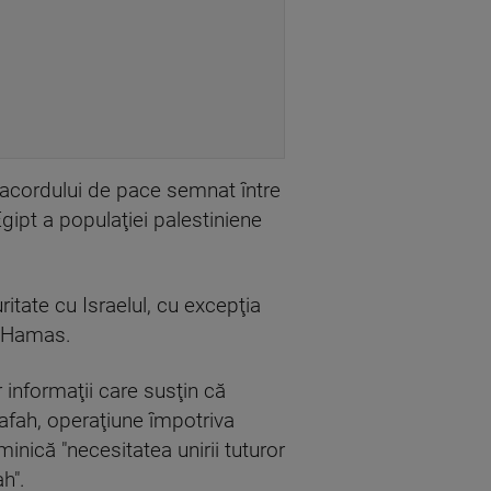
a acordului de pace semnat între
Egipt a populaţiei palestiniene
ritate cu Israelul, cu excepţia
şi Hamas.
or informaţii care susţin că
 Rafah, operaţiune împotriva
inică "necesitatea unirii tuturor
h".