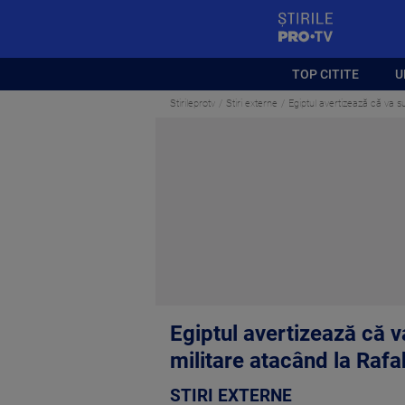
StirilePROTV
TOP CITITE
U
Stirileprotv
Stiri externe
Egiptul avertizează că va s
Egiptul avertizează că v
militare atacând la Rafa
STIRI EXTERNE