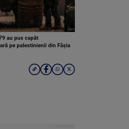
AFP
979 au pus capăt
tară pe palestinienii din Fâşia