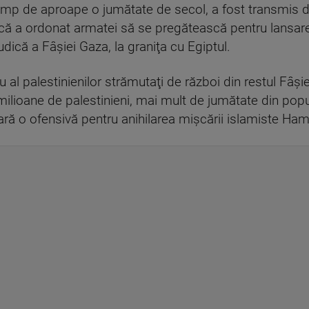
e timp de aproape o jumătate de secol, a fost transmis 
ă a ordonat armatei să se pregătească pentru lansarea 
udică a Fâşiei Gaza, la graniţa cu Egiptul.
u al palestinienilor strămutaţi de război din restul Fâş
milioane de palestinieni, mai mult de jumătate din popul
ră o ofensivă pentru anihilarea mişcării islamiste Ha