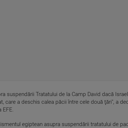
pra suspendării Tratatului de la Camp David dacă Israel
at, care a deschis calea păcii între cele două ţări", a d
a EFE.
ismentul egiptean asupra suspendării tratatului de pac