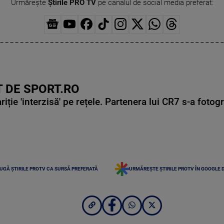
Urmărește
Știrile PRO TV
pe canalul de social media preferat:
 DE SPORT.RO
ie 'interzisă' pe rețele. Partenera lui CR7 s-a fotog
UGĂ ȘTIRILE PROTV CA SURSĂ PREFERATĂ
URMĂREȘTE ȘTIRILE PROTV ÎN GOOGLE 