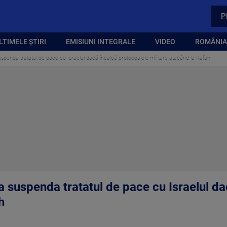
P
LTIMELE ȘTIRI
EMISIUNI INTEGRALE
VIDEO
ROMÂNIA,
uspenda tratatul de pace cu Israelul dacă încalcă protocoalele militare atacând la Rafah
a suspenda tratatul de pace cu Israelul d
h