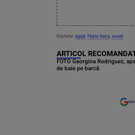
Etichete:
egipt
,
Fâșia Gaza
,
israel
,
ARTICOL RECOMANDAT
FOTO Georgina Rodriguez, apariț
de baie pe barcă
ADA