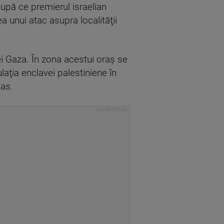
după ce premierul israelian
unui atac asupra localităţii
iei Gaza. În zona acestui oraş se
aţia enclavei palestiniene în
mas.