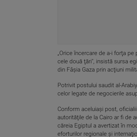
„Orice încercare de a-i forţa pe
cele două ţări", insistă sursa e
din Fâşia Gaza prin acţiuni milita
Potrivit postului saudit al-Arabi
celor legate de negocierile asup
Conform aceluiaşi post, oficialii 
autorităţile de la Cairo ar fi de
căreia Egiptul a avertizat în mo
eforturilor regionale şi internaţ