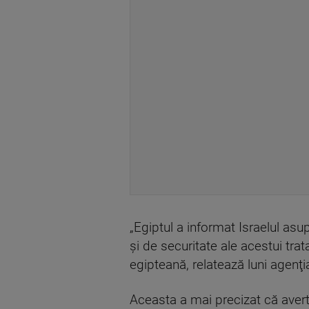
„Egiptul a informat Israelul asu
şi de securitate ale acestui trat
egipteană, relatează luni agenţi
Aceasta a mai precizat că avert