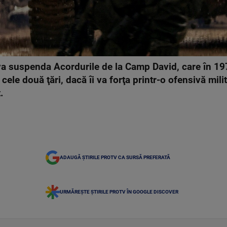
ă va suspenda Acordurile de la Camp David, care în 1
cele două ţări, dacă îi va forţa printr-o ofensivă mili
.
ADAUGĂ ȘTIRILE PROTV CA SURSĂ PREFERATĂ
URMĂREȘTE ȘTIRILE PROTV ÎN GOOGLE DISCOVER