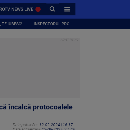
CAUTA
ROTV NEWS LIVE
TOATE CATEGORIILE
 TE IUBESC!
INSPECTORUL PRO
acă încalcă protocoalele
Data publicării:
12-02-2024 | 16:17
Data actualizării:
12-08-2025 | 01:19