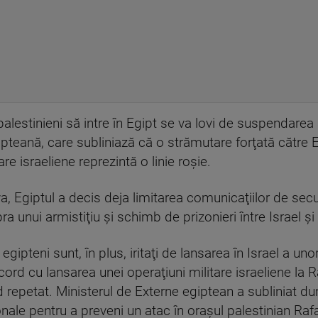
 palestinieni să intre în Egipt se va lovi de suspendare
gipteană, care subliniază că o strămutare forţată către 
re israeliene reprezintă o linie roşie.
ya, Egiptul a decis deja limitarea comunicaţiilor de secu
ra unui armistiţiu şi schimb de prizonieri între Israel 
egipteni sunt, în plus, iritaţi de lansarea în Israel a un
 acord cu lansarea unei operaţiuni militare israeliene la
d repetat. Ministerul de Externe egiptean a subliniat dum
ionale pentru a preveni un atac în oraşul palestinian Rafa