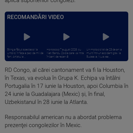
aplica suporterilor congolezi.
RECOMANDĂRI VIDEO
Sting a făcut spectacol la
Horoscop 7 august 2026, cu
Un motociclist de 23 de ani a
Untold, în fața a zeci de mii de
Neti Sandu. Zodia care va intra
murit într-un accident grav la
fani. Artistul a ...
în banii de rezervă
Suceava. Nu avea ...
RD Congo, al cărei cantonament va fi la Houston,
în Texas, va evolua în Grupa K. Echipa va întâlni
Portugalia în 17 iunie la Houston, apoi Columbia în
24 iunie la Guadalajara (Mexic) şi, în final,
Uzbekistanul în 28 iunie la Atlanta.
Responsabilul american nu a abordat problema
prezenţei congolezilor în Mexic.