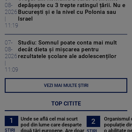
08-
depășește cu 3 trepte ratingul țării. Nu e
2026
București și e la nivel cu Polonia sau
|
Israel
11:19
07-
Studiu: Somnul poate conta mai mult
08-
decât dieta și mișcarea pentru
2026
rezultatele școlare ale adolescenților
|
11:09
VEZI MAI MULTE ȘTIRI
TOP CITITE
Unde se află cel mai scurt
Organismul 
1
2
pod din lume care desparte
populație di
STIRI
două țări europene. Are doar
o abilitate p
STIRI