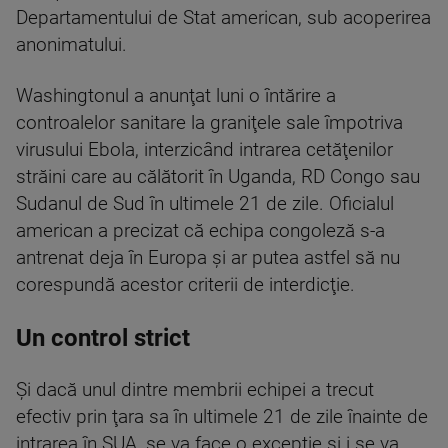
Departamentului de Stat american, sub acoperirea
anonimatului.
Washingtonul a anunţat luni o întărire a
controalelor sanitare la graniţele sale împotriva
virusului Ebola, interzicând intrarea cetăţenilor
străini care au călătorit în Uganda, RD Congo sau
Sudanul de Sud în ultimele 21 de zile. Oficialul
american a precizat că echipa congoleză s-a
antrenat deja în Europa şi ar putea astfel să nu
corespundă acestor criterii de interdicţie.
Un control strict
Şi dacă unul dintre membrii echipei a trecut
efectiv prin ţara sa în ultimele 21 de zile înainte de
intrarea în SUA, se va face o excepţie şi i se va