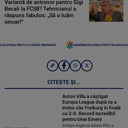
Variantă de antrenor pentru Gigi
Becali la FCSB? Tehnicianul a
răspuns fabulos: „Să o luăm
sincer!”
UGĂ ȘTIRILE PROTV CA SURSĂ PREFERATĂ
URMĂREȘTE ȘTIRILE PROTV ÎN GOOGLE 
CITEȘTE ȘI...
Aston Villa a câștigat
Europa League după ce a
învins clar Freiburg în finală
cu 3-0. Record incredibil
pentru Unai Emery
Echipa engleză Aston Villa a