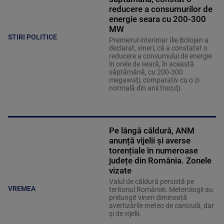
reducere a consumurilor de
energie seara cu 200-300
MW
STIRI POLITICE
Premierul interimar Ilie Bolojan a
declarat, vineri, că a constatat o
reducere a consumului de energie
în orele de seară, în această
săptămână, cu 200-300
megawaţi, comparativ cu o zi
normală din anii trecuţi.
Pe lângă căldură, ANM
anunță vijelii și averse
torențiale în numeroase
județe din România. Zonele
vizate
Valul de căldură persistă pe
VREMEA
teritoriul României. Meterologii au
prelungit vineri dimineață
avertizările meteo de caniculă, dar
și de vijelii.