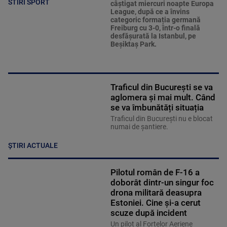
STIRI SPORT
câștigat miercuri noapte Europa
League, după ce a învins
categoric formația germană
Freiburg cu 3-0, într-o finală
desfășurată la Istanbul, pe
Beșiktaș Park.
Traficul din București se va
aglomera și mai mult. Când
se va îmbunătăți situația
Traficul din București nu e blocat
numai de șantiere.
ȘTIRI ACTUALE
Pilotul român de F-16 a
doborât dintr-un singur foc
drona militară deasupra
Estoniei. Cine și-a cerut
scuze după incident
Un pilot al Forțelor Aeriene