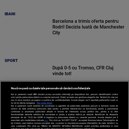
IBANI
Barcelona a trimis oferta pentru
Rodri! Decizia luată de Manchester
City
SPORT
După 0-5 cu Tromso, CFR Cluj
vinde tot!
Nouă ne pasă ca datele tale personale să rămână confidențiale
Noi și partenerii noștri
201
stocăm și/sau accesăm informații pe dispozitivul dvs., precum identificatorii cookie
unici pentru prelucrarea datelor cu caracter personal. Puteți accepta sau gestiona alegerile dvs. făcând clic mai jos
sau în orice moment, pe pagina cu politica de confidențialitate. Aceste alegeri vor fi raportate partenerilor noștri și
nu vă vor afecta navigarea.
Mai multe detalii
Noi si partenerii nostri (retelele de socializare si agentiile de publicitate partenere, precum si furnizorii nostri de
SPORT
servicii de date analitice) prelucram date pentru a permite website-ului sa functioneze, pentru a personaliza
continutul si anunturile publicitare afisate in functie de interesele si/sau profilul dvs., pentru a va oferi
functionalitati aferente retelelor de socializare si pentru a analiza traficul pe website. Beneficiati de drepturile
prevazute de art. 15-22 din GDPR in legatura cu prelucrarea datelor cu caracter personal. Aceste drepturi pot fi
exercitate prin modalitatea indicata
aici
. Prin click pe “ACCEPT TOATE”, acceptati folosirea tuturor Tehnologiilor de
tip Cookie, care implica inclusiv acceptul dvs. cu privire la stocarea/accesarea informatiilor de catre Vendor-ii cu
care colaboram. Prin click pe “VREAU SA MODIFIC SETARILE INDIVIDUAL” puteti schimba preferintele in mod
individual, mai putin cele legate de cookie strict necesare pentru functionarea website-ului.