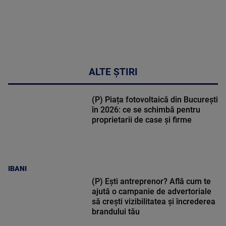
MAI
MULTE
DETALII
17:46
ALTE ȘTIRI
(P) Piața fotovoltaică din București
în 2026: ce se schimbă pentru
proprietarii de case și firme
IBANI
(P) Ești antreprenor? Află cum te
ajută o campanie de advertoriale
să crești vizibilitatea și încrederea
brandului tău