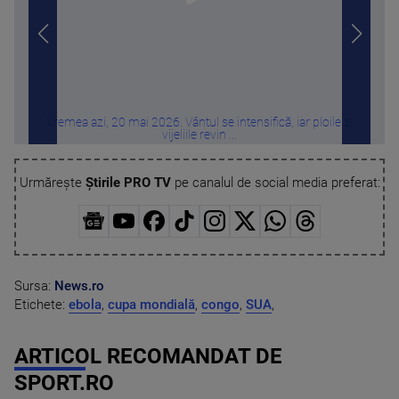
Vremea azi, 20 mai 2026. Vântul se intensifică, iar ploile și
Sti
vijeliile revin ...
Urmărește
Știrile PRO TV
pe canalul de social media preferat:
Sursa:
News.ro
Etichete:
ebola
,
cupa mondială
,
congo
,
SUA
,
ARTICOL RECOMANDAT DE
SPORT.RO