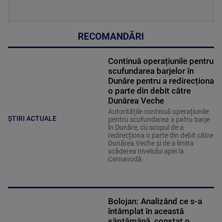
RECOMANDĂRI
Continuă operațiunile pentru
scufundarea barjelor în
Dunăre pentru a redirecționa
o parte din debit către
Dunărea Veche
Autoritățile continuă operațiunile
ȘTIRI ACTUALE
pentru scufundarea a patru barje
în Dunăre, cu scopul de a
redirecționa o parte din debit către
Dunărea Veche și de a limita
scăderea nivelului apei la
Cernavodă.
Bolojan: Analizând ce s-a
întâmplat în această
săptămână, constat o