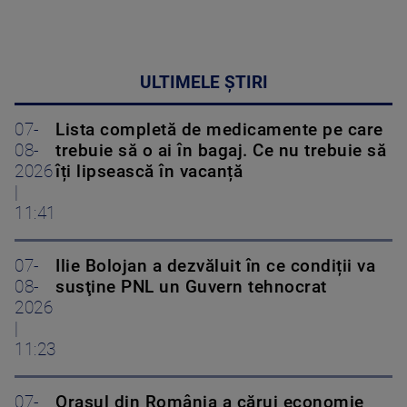
ULTIMELE ȘTIRI
07-
Lista completă de medicamente pe care
08-
trebuie să o ai în bagaj. Ce nu trebuie să
2026
îți lipsească în vacanță
|
11:41
07-
Ilie Bolojan a dezvăluit în ce condiții va
08-
susţine PNL un Guvern tehnocrat
2026
|
11:23
07-
Orașul din România a cărui economie