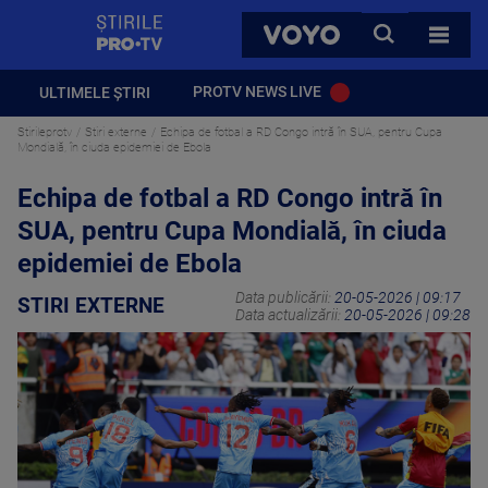
StirilePROTV
CAUTA
VOYO
TOATE 
PROTV NEWS LIVE
ULTIMELE ȘTIRI
Stirileprotv
Stiri externe
Echipa de fotbal a RD Congo intră în SUA, pentru Cupa
Mondială, în ciuda epidemiei de Ebola
Echipa de fotbal a RD Congo intră în
SUA, pentru Cupa Mondială, în ciuda
epidemiei de Ebola
Data publicării:
20-05-2026 | 09:17
STIRI EXTERNE
Data actualizării:
20-05-2026 | 09:28