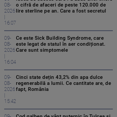
08-
o cifră de afaceri de peste 120.000 de
2026
lire sterline pe an. Care a fost secretul
|
16:07
09-
Ce este Sick Building Syndrome, care
08-
este legat de statul în aer condiționat.
2026
Care sunt simptomele
|
16:04
09-
Cinci state dețin 43,2% din apa dulce
08-
regenerabilă a lumii. Ce cantitate are, de
2026
fapt, România
|
15:42
09-
Cod galben de vânt puternic în Tulcea și