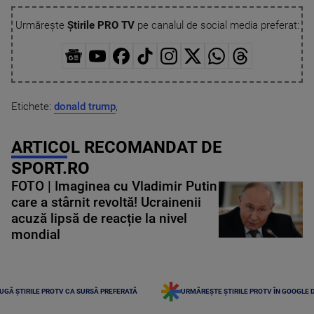
Urmărește
Știrile PRO TV
pe canalul de social media preferat:
Etichete:
donald trump
,
ARTICOL RECOMANDAT DE
SPORT.RO
FOTO | Imaginea cu Vladimir Putin
care a stârnit revoltă! Ucrainenii
acuză lipsă de reacție la nivel
mondial
UGĂ ȘTIRILE PROTV CA SURSĂ PREFERATĂ
URMĂREȘTE ȘTIRILE PROTV ÎN GOOGLE 