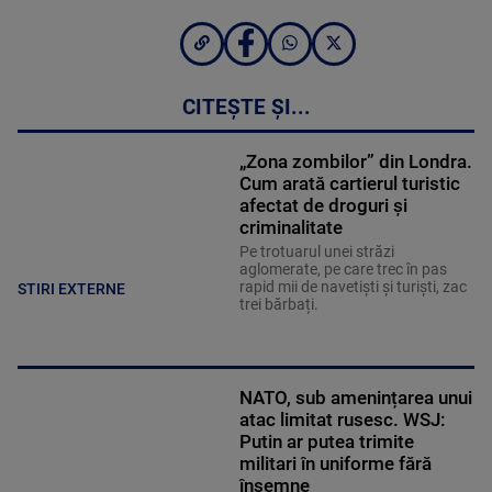
CITEȘTE ȘI...
„Zona zombilor” din Londra.
Cum arată cartierul turistic
afectat de droguri și
criminalitate
Pe trotuarul unei străzi
aglomerate, pe care trec în pas
rapid mii de navetiști și turiști, zac
STIRI EXTERNE
trei bărbați.
NATO, sub amenințarea unui
atac limitat rusesc. WSJ:
Putin ar putea trimite
militari în uniforme fără
însemne