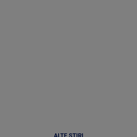
Stirile PRO
TV # 07.00 -
09 August
2026
MAI
MULTE
DETALII
02:33:45
ALTE ȘTIRI