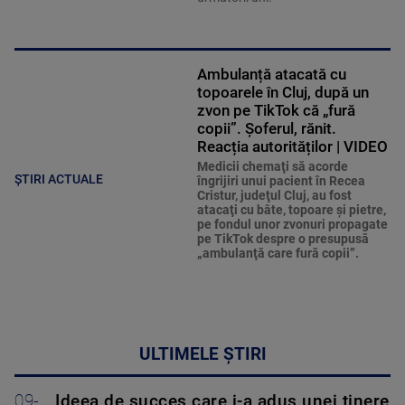
Ambulanță atacată cu
topoarele în Cluj, după un
zvon pe TikTok că „fură
copii”. Șoferul, rănit.
Reacția autorităților | VIDEO
Medicii chemaţi să acorde
ȘTIRI ACTUALE
îngrijiri unui pacient în Recea
Cristur, judeţul Cluj, au fost
atacaţi cu bâte, topoare şi pietre,
pe fondul unor zvonuri propagate
pe TikTok despre o presupusă
„ambulanţă care fură copii”.
ULTIMELE ȘTIRI
09-
Ideea de succes care i-a adus unei tinere