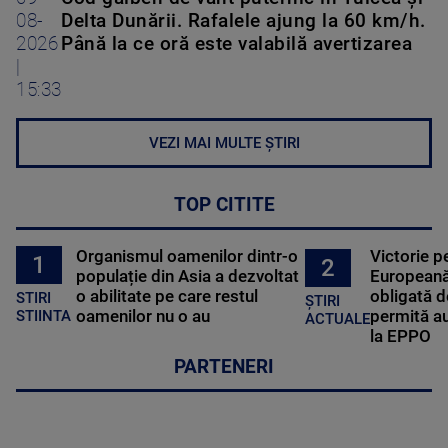
08-
Delta Dunării. Rafalele ajung la 60 km/h.
2026
Până la ce oră este valabilă avertizarea
|
15:33
VEZI MAI MULTE ȘTIRI
TOP CITITE
Organismul oamenilor dintr-o
Victorie p
1
2
populație din Asia a dezvoltat
Europeană
o abilitate pe care restul
obligată d
STIRI
ȘTIRI
oamenilor nu o au
permită au
STIINTA
ACTUALE
la EPPO
PARTENERI