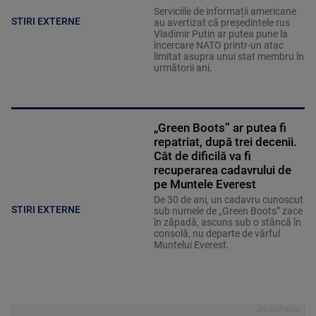
Serviciile de informații americane
STIRI EXTERNE
au avertizat că președintele rus
Vladimir Putin ar putea pune la
încercare NATO printr-un atac
limitat asupra unui stat membru în
următorii ani.
„Green Boots” ar putea fi
repatriat, după trei decenii.
Cât de dificilă va fi
recuperarea cadavrului de
pe Muntele Everest
De 30 de ani, un cadavru cunoscut
STIRI EXTERNE
sub numele de „Green Boots” zace
în zăpadă, ascuns sub o stâncă în
consolă, nu departe de vârful
Muntelui Everest.