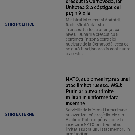
crescut la Cernavodă, iar
Unitatea 2 a câștigat cel
puțin 9 zile
Ministrul interimar al Apărării,
STIRI POLITICE
Radu Miruţă, dar şi al
Transporturilor, a anunţat că
nivelul Dunării a crescut cu 8
centimetri în zona centralei
nucleare de la Cernavodă, ceea ce
asigură funcţionarea în continuare
a acesteia.
NATO, sub amenințarea unui
atac limitat rusesc. WSJ:
Putin ar putea trimite
militari în uniforme fără
însemne
Serviciile de informații americane
STIRI EXTERNE
au avertizat că președintele rus
Vladimir Putin ar putea pune la
încercare NATO printr-un atac
limitat asupra unui stat membru în
următorii ani.