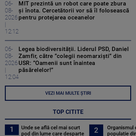
06-
MIT prezintă un robot care poate zbura
08-
și înota. Cercetătorii vor să îl folosească
2026
pentru protejarea oceanelor
|
12:12
06-
Legea biodiversității. Liderul PSD, Daniel
08-
Zamfir, către ”colegii neomarxiști” din
2026
USR: ”Oamenii sunt înaintea
|
păsărelelor!”
12:04
VEZI MAI MULTE ȘTIRI
TOP CITITE
Unde se află cel mai scurt
Organismul 
1
2
pod din lume care desparte
populație di