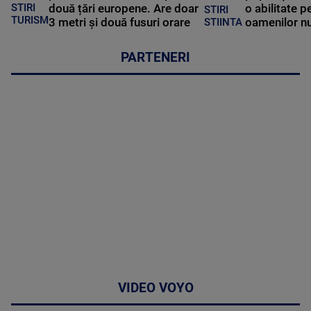
STIRI
două țări europene. Are doar
o abilitate p
STIRI
TURISM
3 metri și două fusuri orare
oamenilor nu
STIINTA
PARTENERI
VIDEO VOYO