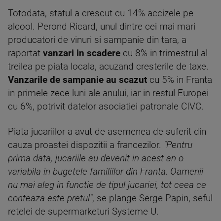
Totodata, statul a crescut cu 14% accizele pe
alcool. Perond Ricard, unul dintre cei mai mari
producatori de vinuri si sampanie din tara, a
raportat
vanzari in scadere
cu 8% in trimestrul al
treilea pe piata locala, acuzand cresterile de taxe.
Vanzarile de sampanie au scazut
cu 5% in Franta
in primele zece luni ale anului, iar in restul Europei
cu 6%, potrivit datelor asociatiei patronale CIVC.
Piata jucariilor a avut de asemenea de suferit din
cauza proastei dispozitii a francezilor.
"Pentru
prima data, jucariile au devenit in acest an o
variabila in bugetele familiilor din Franta. Oamenii
nu mai aleg in functie de tipul jucariei, tot ceea ce
conteaza este pretul"
, se plange Serge Papin, seful
retelei de supermarketuri Systeme U.