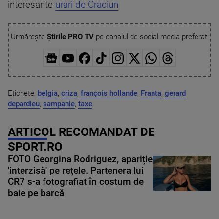
interesante
urari de Craciun
Urmărește
Știrile PRO TV
pe canalul de social media preferat:
Etichete:
belgia
,
criza
,
françois hollande
,
Franta
,
gerard
depardieu
,
sampanie
,
taxe
,
ARTICOL RECOMANDAT DE
SPORT.RO
FOTO Georgina Rodriguez, apariție
'interzisă' pe rețele. Partenera lui
CR7 s-a fotografiat în costum de
baie pe barcă