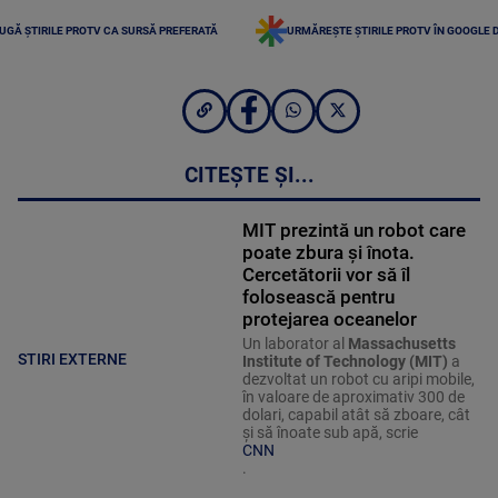
UGĂ ȘTIRILE PROTV CA SURSĂ PREFERATĂ
URMĂREȘTE ȘTIRILE PROTV ÎN GOOGLE 
CITEȘTE ȘI...
MIT prezintă un robot care
poate zbura și înota.
Cercetătorii vor să îl
folosească pentru
protejarea oceanelor
Un laborator al
Massachusetts
STIRI EXTERNE
Institute of Technology (MIT)
a
dezvoltat un robot cu aripi mobile,
în valoare de aproximativ 300 de
dolari, capabil atât să zboare, cât
și să înoate sub apă, scrie
CNN
.