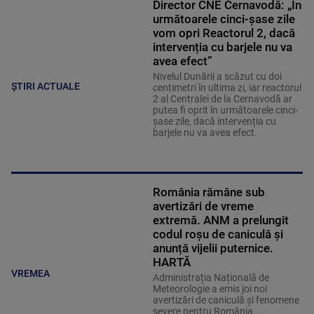
Director CNE Cernavodă: „În
următoarele cinci-șase zile
vom opri Reactorul 2, dacă
intervenția cu barjele nu va
avea efect”
Nivelul Dunării a scăzut cu doi
ȘTIRI ACTUALE
centimetri în ultima zi, iar reactorul
2 al Centralei de la Cernavodă ar
putea fi oprit în următoarele cinci-
șase zile, dacă intervenția cu
barjele nu va avea efect.
România rămâne sub
avertizări de vreme
extremă. ANM a prelungit
codul roșu de caniculă și
anunță vijelii puternice.
HARTĂ
VREMEA
Administrația Națională de
Meteorologie a emis joi noi
avertizări de caniculă și fenomene
severe pentru România.