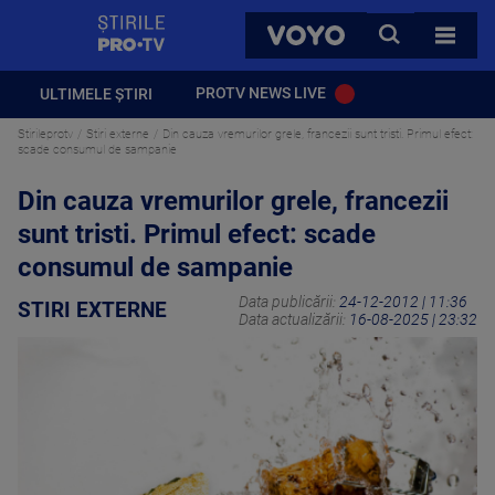
StirilePROTV
CAUTA
VOYO
TOATE 
PROTV NEWS LIVE
ULTIMELE ȘTIRI
Stirileprotv
Stiri externe
Din cauza vremurilor grele, francezii sunt tristi. Primul efect:
scade consumul de sampanie
Din cauza vremurilor grele, francezii
sunt tristi. Primul efect: scade
consumul de sampanie
Data publicării:
24-12-2012 | 11:36
STIRI EXTERNE
Data actualizării:
16-08-2025 | 23:32