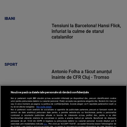
IBANI
Tensiuni la Barcelona! Hansi Flick,
înfuriat la culme de starul
catalanilor
SPORT
Antonio Folha a făcut anunțul
înainte de CFR Cluj - Tromso
Nouă ne pasă ca datele tale personale să rămână confidențiale
Noi și partenerii noștri
201
stocăm și/sau accesăm informații pe dispozitivul dvs., precum identificatorii cookie
unici pentru prelucrarea datelor cu caracter personal. Puteți accepta sau gestiona alegerile dvs. făcând clic mai jos
sau în orice moment, pe pagina cu politica de confidențialitate. Aceste alegeri vor fi raportate partenerilor noștri și
nu vă vor afecta navigarea.
Mai multe detalii
SPORT
Noi si partenerii nostri (retelele de socializare si agentiile de publicitate partenere, precum si furnizorii nostri de
servicii de date analitice) prelucram date pentru a permite website-ului sa functioneze, pentru a personaliza
continutul si anunturile publicitare afisate in functie de interesele si/sau profilul dvs., pentru a va oferi
functionalitati aferente retelelor de socializare si pentru a analiza traficul pe website. Beneficiati de drepturile
prevazute de art. 15-22 din GDPR in legatura cu prelucrarea datelor cu caracter personal. Aceste drepturi pot fi
exercitate prin modalitatea indicata
aici
. Prin click pe “ACCEPT TOATE”, acceptati folosirea tuturor Tehnologiilor de
tip Cookie, care implica inclusiv acceptul dvs. cu privire la stocarea/accesarea informatiilor de catre Vendor-ii cu