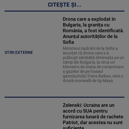
CITEȘTE ȘI...
Drona care a explodat în
Bulgaria, la granița cu
România, a fost identificată.
Anunțul autorităților de la
Sofia
Ministerul Apărării de la Sofia a
STIRI EXTERNE
anunțat că drona care s-a
prăbușit sâmbătă dimineața pe un
câmp din Bulgaria, la circa un
kilometru de stația de comprimare
a gazelor de pe traseul
gazoductului Trans-Balkan, este o
dronă-momeală de tip Maya.
Zelenski: Ucraina are un
acord cu SUA pentru
furnizarea lunară de rachete
Patriot, dar acestea nu sunt
suficiente