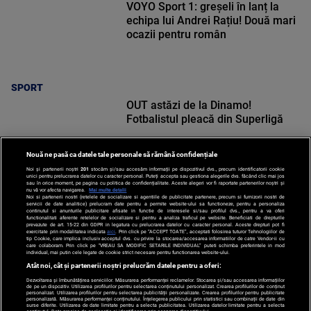
VOYO Sport 1: greșeli în lanț la
echipa lui Andrei Rațiu! Două mari
ocazii pentru român
SPORT
OUT astăzi de la Dinamo!
Fotbalistul pleacă din Superligă
Nouă ne pasă ca datele tale personale să rămână confidențiale
Noi și partenerii noștri
201
stocăm și/sau accesăm informații pe dispozitivul dvs., precum identificatorii cookie
unici pentru prelucrarea datelor cu caracter personal. Puteți accepta sau gestiona alegerile dvs. făcând clic mai jos
sau în orice moment, pe pagina cu politica de confidențialitate. Aceste alegeri vor fi raportate partenerilor noștri și
nu vă vor afecta navigarea.
Mai multe detalii
Noi si partenerii nostri (retelele de socializare si agentiile de publicitate partenere, precum si furnizorii nostri de
SPORT
servicii de date analitice) prelucram date pentru a permite website-ului sa functioneze, pentru a personaliza
continutul si anunturile publicitare afisate in functie de interesele si/sau profilul dvs., pentru a va oferi
functionalitati aferente retelelor de socializare si pentru a analiza traficul pe website. Beneficiati de drepturile
prevazute de art. 15-22 din GDPR in legatura cu prelucrarea datelor cu caracter personal. Aceste drepturi pot fi
exercitate prin modalitatea indicata
aici
. Prin click pe “ACCEPT TOATE”, acceptati folosirea tuturor Tehnologiilor de
tip Cookie, care implica inclusiv acceptul dvs. cu privire la stocarea/accesarea informatiilor de catre Vendor-ii cu
care colaboram. Prin click pe “VREAU SA MODIFIC SETARILE INDIVIDUAL” puteti schimba preferintele in mod
individual, mai putin cele legate de cookie strict necesare pentru functionarea website-ului.
Atât noi, cât și partenerii noștri prelucrăm datele pentru a oferi:
Dezvoltarea și îmbunătățirea serviciilor. Măsurarea performanței reclamelor. Stocarea și/sau accesarea informațiilor
de pe un dispozitiv. Utilizarea profilurilor pentru selectarea conținutului personalizat. Crearea profilurilor de conținut
personalizat. Utilizarea profilurilor pentru selectarea publicității personalizate. Crearea profilurilor pentru publicitate
personalizată. Măsurarea performanței conținutului. Înțelegerea publicului prin statistici sau combinații de date din
surse diferite. Utilizarea de date limitate pentru a selecta publicitatea. Utilizarea datelor limitate pentru a selecta