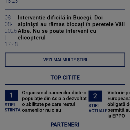
18:23
08-
Intervenție dificilă în Bucegi. Doi
08-
alpiniști au rămas blocați în peretele Văii
2026
Albe. Nu se poate interveni cu
|
elicopterul
17:48
VEZI MAI MULTE ȘTIRI
TOP CITITE
Organismul oamenilor dintr-o
Victorie p
1
2
populație din Asia a dezvoltat
Europeană
o abilitate pe care restul
obligată d
STIRI
ȘTIRI
oamenilor nu o au
permită au
STIINTA
ACTUALE
la EPPO
PARTENERI