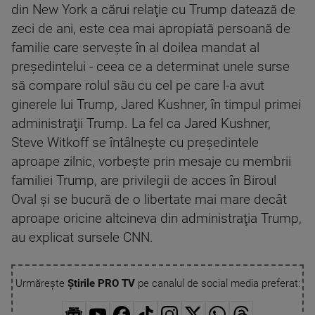
din New York a cărui relaţie cu Trump datează de
zeci de ani, este cea mai apropiată persoană de
familie care serveşte în al doilea mandat al
preşedintelui - ceea ce a determinat unele surse
să compare rolul său cu cel pe care l-a avut
ginerele lui Trump, Jared Kushner, în timpul primei
administraţii Trump. La fel ca Jared Kushner,
Steve Witkoff se întâlneşte cu preşedintele
aproape zilnic, vorbeşte prin mesaje cu membrii
familiei Trump, are privilegii de acces în Biroul
Oval şi se bucură de o libertate mai mare decât
aproape oricine altcineva din administraţia Trump,
au explicat sursele CNN.
Urmărește
Știrile PRO TV
pe canalul de social media preferat: