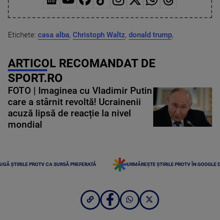
Etichete:
casa alba
,
Christoph Waltz
,
donald trump
,
ARTICOL RECOMANDAT DE
SPORT.RO
FOTO | Imaginea cu Vladimir Putin
care a stârnit revoltă! Ucrainenii
acuză lipsă de reacție la nivel
mondial
UGĂ ȘTIRILE PROTV CA SURSĂ PREFERATĂ
URMĂREȘTE ȘTIRILE PROTV ÎN GOOGLE 