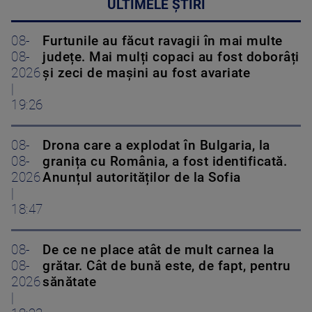
ULTIMELE ȘTIRI
08-
Furtunile au făcut ravagii în mai multe
08-
județe. Mai mulți copaci au fost doborâți
2026
și zeci de mașini au fost avariate
|
19:26
08-
Drona care a explodat în Bulgaria, la
08-
granița cu România, a fost identificată.
2026
Anunțul autorităților de la Sofia
|
18:47
08-
De ce ne place atât de mult carnea la
08-
grătar. Cât de bună este, de fapt, pentru
2026
sănătate
|