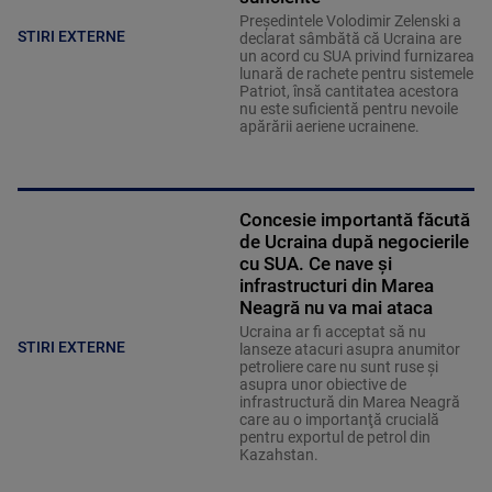
Preşedintele Volodimir Zelenski a
STIRI EXTERNE
declarat sâmbătă că Ucraina are
un acord cu SUA privind furnizarea
lunară de rachete pentru sistemele
Patriot, însă cantitatea acestora
nu este suficientă pentru nevoile
apărării aeriene ucrainene.
Concesie importantă făcută
de Ucraina după negocierile
cu SUA. Ce nave şi
infrastructuri din Marea
Neagră nu va mai ataca
Ucraina ar fi acceptat să nu
STIRI EXTERNE
lanseze atacuri asupra anumitor
petroliere care nu sunt ruse şi
asupra unor obiective de
infrastructură din Marea Neagră
care au o importanţă crucială
pentru exportul de petrol din
Kazahstan.