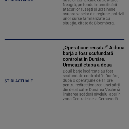
navelor comerciale către Marea
Neagră, pe fondul intensificării
atacurilor rusești și ucrainene
asupra vaselor din regiune, potrivit
unor surse familiarizate cu
situația, citate de Bloomberg.
„Operațiune reușită!” A doua
barjă a fost scufundată
controlat în Dunăre.
Urmează etapa a doua
Două barje încărcate au fost
scufundate controlat în Dunăre,
după o operațiune de 11 ore,
ȘTIRI ACTUALE
pentru redirecționarea unei părți
din debit către Dunărea Veche și
limitarea scăderii nivelului apei în
zona Centralei de la Cernavodă.