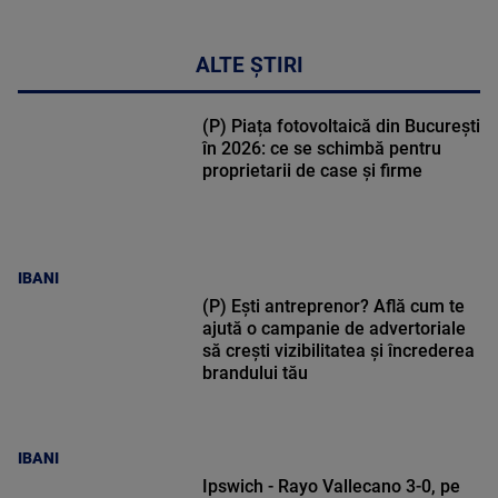
ALTE ȘTIRI
(P) Piața fotovoltaică din București
în 2026: ce se schimbă pentru
proprietarii de case și firme
IBANI
(P) Ești antreprenor? Află cum te
ajută o campanie de advertoriale
să crești vizibilitatea și încrederea
brandului tău
IBANI
Ipswich - Rayo Vallecano 3-0, pe