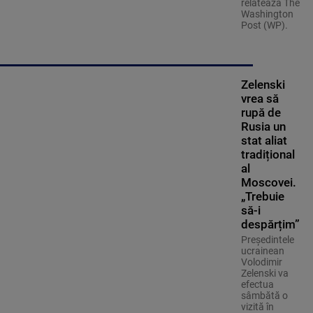
relatează The
Washington
Post (WP).
Zelenski
vrea să
rupă de
Rusia un
stat aliat
tradițional
al
Moscovei.
„Trebuie
să-i
despărțim”
Președintele
ucrainean
Volodimir
Zelenski va
efectua
sâmbătă o
vizită în