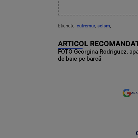
Etichete:
cutremur
,
seism
,
ARTICOL RECOMANDAT
FOTO Georgina Rodriguez, apariț
de baie pe barcă
ADA