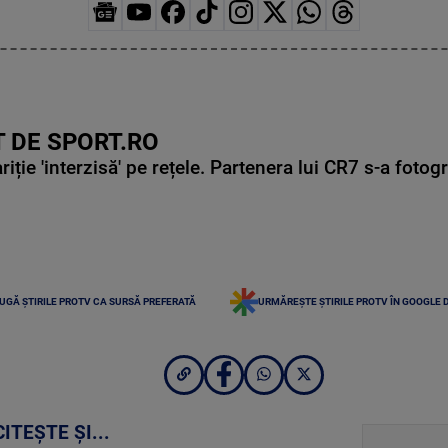
 DE SPORT.RO
ie 'interzisă' pe rețele. Partenera lui CR7 s-a fotog
UGĂ ȘTIRILE PROTV CA SURSĂ PREFERATĂ
URMĂREȘTE ȘTIRILE PROTV ÎN GOOGLE 
CITEȘTE ȘI...