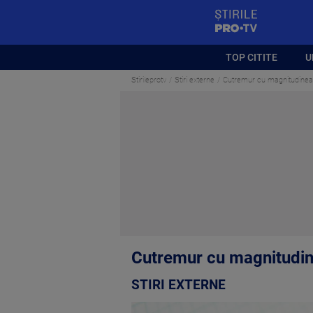
StirilePROTV
TOP CITITE
U
Stirileprotv
Stiri externe
Cutremur cu magnitudinea 4
Cutremur cu magnitudine
STIRI EXTERNE