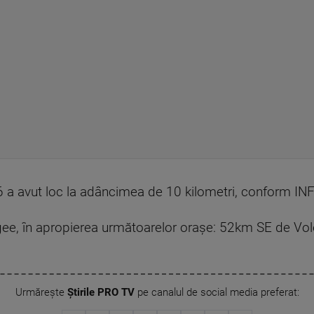
 a avut loc la adâncimea de 10 kilometri, conform INF
gee, în apropierea următoarelor oraşe: 52km SE de Vo
Urmărește
Știrile PRO TV
pe canalul de social media preferat: