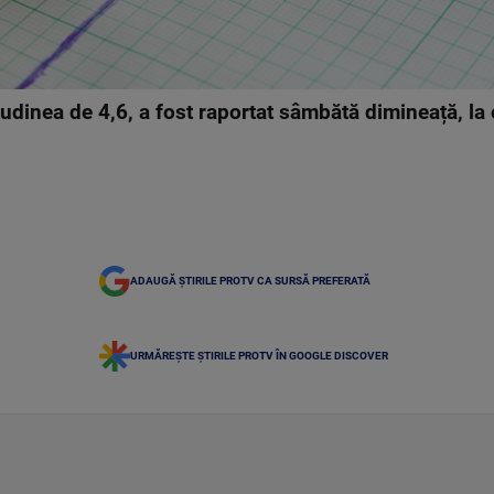
inea de 4,6, a fost raportat sâmbătă dimineață, la o
ADAUGĂ ȘTIRILE PROTV CA SURSĂ PREFERATĂ
URMĂREȘTE ȘTIRILE PROTV ÎN GOOGLE DISCOVER