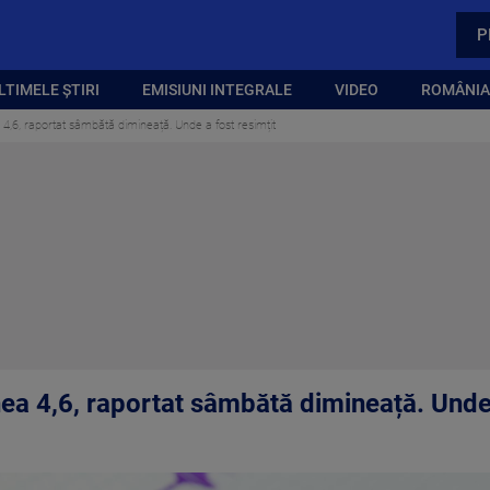
P
LTIMELE ȘTIRI
EMISIUNI INTEGRALE
VIDEO
ROMÂNIA,
,6, raportat sâmbătă dimineață. Unde a fost resimțit
a 4,6, raportat sâmbătă dimineață. Unde 