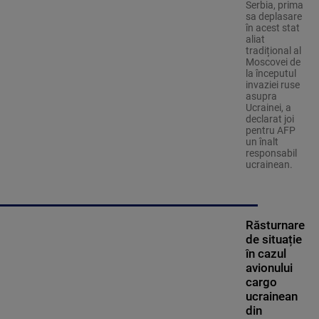
Serbia, prima
sa deplasare
în acest stat
aliat
tradițional al
Moscovei de
la începutul
invaziei ruse
asupra
Ucrainei, a
declarat joi
pentru AFP
un înalt
responsabil
ucrainean.
Răsturnare
de situație
în cazul
avionului
cargo
ucrainean
din