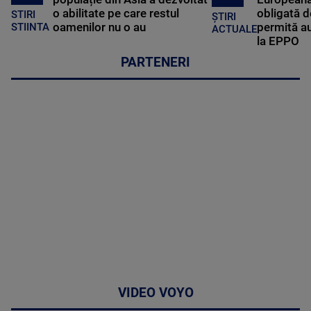
o abilitate pe care restul
obligată d
STIRI
ȘTIRI
oamenilor nu o au
permită au
STIINTA
ACTUALE
la EPPO
PARTENERI
VIDEO VOYO