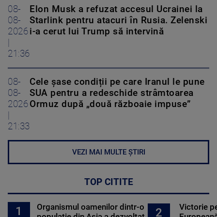
08-
Elon Musk a refuzat accesul Ucrainei la
08-
Starlink pentru atacuri în Rusia. Zelenski
2026
i-a cerut lui Trump să intervină
|
21:36
08-
Cele șase condiții pe care Iranul le pune
08-
SUA pentru a redeschide strâmtoarea
2026
Ormuz după „două războaie impuse”
|
21:33
VEZI MAI MULTE ȘTIRI
TOP CITITE
Organismul oamenilor dintr-o
Victorie p
1
2
populație din Asia a dezvoltat
Europeană