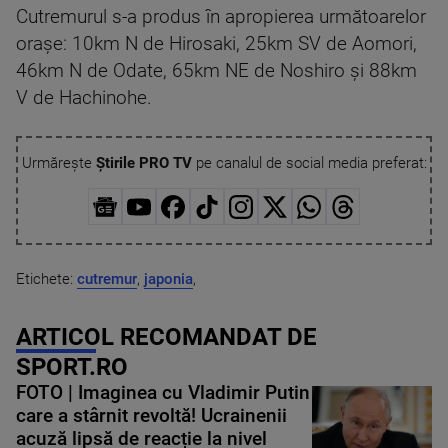
Cutremurul s-a produs în apropierea următoarelor
oraşe: 10km N de Hirosaki, 25km SV de Aomori,
46km N de Odate, 65km NE de Noshiro și 88km
V de Hachinohe.
Urmărește
Știrile PRO TV
pe canalul de social media preferat:
Etichete:
cutremur
,
japonia
,
ARTICOL RECOMANDAT DE
SPORT.RO
FOTO | Imaginea cu Vladimir Putin
care a stârnit revoltă! Ucrainenii
acuză lipsă de reacție la nivel