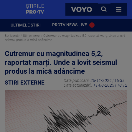
StirilePROTV
CAUTA
VOYO
TOATE 
PROTV NEWS LIVE
ULTIMELE ȘTIRI
Stirileprotv
Stiri externe
Cutremur cu magnitudinea 5,2, raportat marți. Unde a lovit
seismul produs la mică adâncime
Cutremur cu magnitudinea 5,2,
raportat marți. Unde a lovit seismul
produs la mică adâncime
Data publicării:
26-11-2024 | 15:35
STIRI EXTERNE
Data actualizării:
11-08-2025 | 18:12