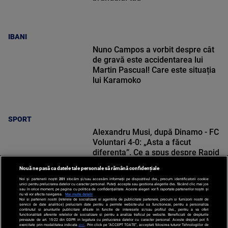
IBANI
Nuno Campos a vorbit despre cât
de gravă este accidentarea lui
Martin Pascual! Care este situația
lui Karamoko
SPORT
Alexandru Musi, după Dinamo - FC
Voluntari 4-0: „Asta a făcut
diferența”. Ce a spus despre Rapid
Nouă ne pasă ca datele tale personale să rămână confidențiale
Noi și partenerii noștri
201
stocăm și/sau accesăm informații pe dispozitivul dvs., precum identificatorii cookie
unici pentru prelucrarea datelor cu caracter personal. Puteți accepta sau gestiona alegerile dvs. făcând clic mai jos
sau în orice moment, pe pagina cu politica de confidențialitate. Aceste alegeri vor fi raportate partenerilor noștri și
nu vă vor afecta navigarea.
Mai multe detalii
Noi si partenerii nostri (retelele de socializare si agentiile de publicitate partenere, precum si furnizorii nostri de
SPORT
servicii de date analitice) prelucram date pentru a permite website-ului sa functioneze, pentru a personaliza
continutul si anunturile publicitare afisate in functie de interesele si/sau profilul dvs., pentru a va oferi
functionalitati aferente retelelor de socializare si pentru a analiza traficul pe website. Beneficiati de drepturile
prevazute de art. 15-22 din GDPR in legatura cu prelucrarea datelor cu caracter personal. Aceste drepturi pot fi
exercitate prin modalitatea indicata
aici
. Prin click pe “ACCEPT TOATE”, acceptati folosirea tuturor Tehnologiilor de