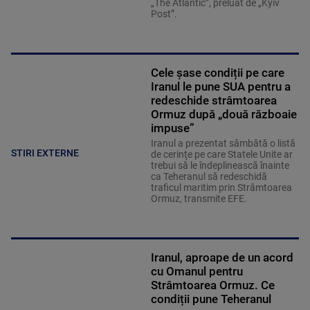
„The Atlantic”, preluat de „Kyiv
Post”.
Cele șase condiții pe care
Iranul le pune SUA pentru a
redeschide strâmtoarea
Ormuz după „două războaie
impuse”
Iranul a prezentat sâmbătă o listă
STIRI EXTERNE
de cerinţe pe care Statele Unite ar
trebui să le îndeplinească înainte
ca Teheranul să redeschidă
traficul maritim prin Strâmtoarea
Ormuz, transmite EFE.
Iranul, aproape de un acord
cu Omanul pentru
Strâmtoarea Ormuz. Ce
condiții pune Teheranul