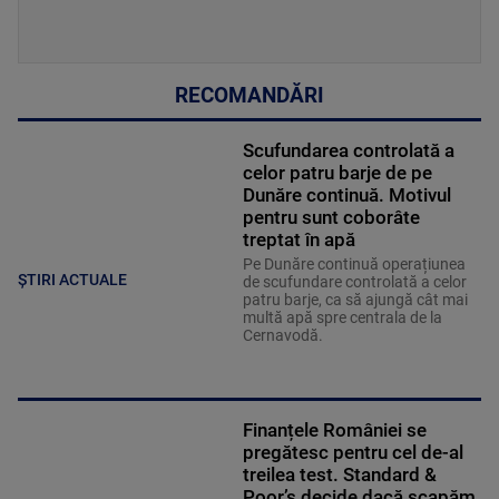
RECOMANDĂRI
Scufundarea controlată a
celor patru barje de pe
Dunăre continuă. Motivul
pentru sunt coborâte
treptat în apă
Pe Dunăre continuă operațiunea
ȘTIRI ACTUALE
de scufundare controlată a celor
patru barje, ca să ajungă cât mai
multă apă spre centrala de la
Cernavodă.
Finanțele României se
pregătesc pentru cel de-al
treilea test. Standard &
Poor’s decide dacă scapăm