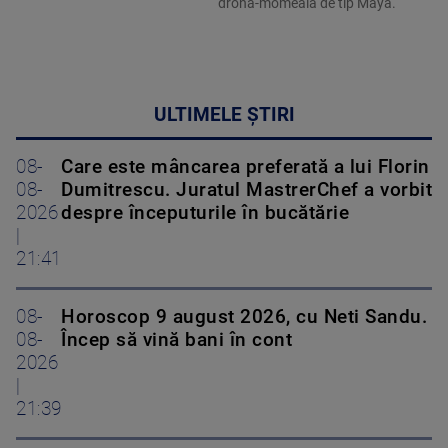
dronă-momeală de tip Maya.
ULTIMELE ȘTIRI
08-
Care este mâncarea preferată a lui Florin
08-
Dumitrescu. Juratul MastrerChef a vorbit
2026
despre începuturile în bucătărie
|
21:41
08-
Horoscop 9 august 2026, cu Neti Sandu.
08-
Încep să vină bani în cont
2026
|
21:39