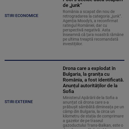
de „junk”
România a scapat din nou de
STIRI ECONOMICE
retrogradarea la categoria „junk”.
Agenția Moody's, a reconfirmat
ratingul României, dar cu
perspectivă negativă. Asta
înseamnă că țara noastră rămâne
pe ultima treaptă recomandată
investițiilor.
Drona care a explodat în
Bulgaria, la granița cu
România, a fost identificată.
Anunțul autorităților de la
Sofia
Ministerul Apărării de la Sofia a
STIRI EXTERNE
anunțat că drona care s-a
prăbușit sâmbătă dimineața pe un
câmp din Bulgaria, la circa un
kilometru de stația de comprimare
a gazelor de pe traseul
gazoductului Trans-Balkan, este o