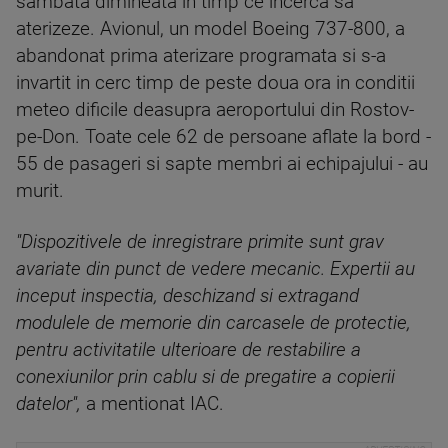
sambata dimineata in timp ce incerca sa
aterizeze. Avionul, un model Boeing 737-800, a
abandonat prima aterizare programata si s-a
invartit in cerc timp de peste doua ora in conditii
meteo dificile deasupra aeroportului din Rostov-
pe-Don. Toate cele 62 de persoane aflate la bord -
55 de pasageri si sapte membri ai echipajului - au
murit.
''Dispozitivele de inregistrare primite sunt grav
avariate din punct de vedere mecanic. Expertii au
inceput inspectia, deschizand si extragand
modulele de memorie din carcasele de protectie,
pentru activitatile ulterioare de restabilire a
conexiunilor prin cablu si de pregatire a copierii
datelor'',
a mentionat IAC.