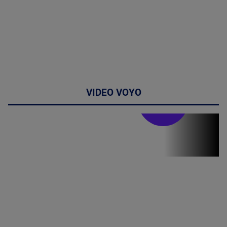
VIDEO VOYO
Stirile PRO TV
Stirile PRO
TV # 19.00 -