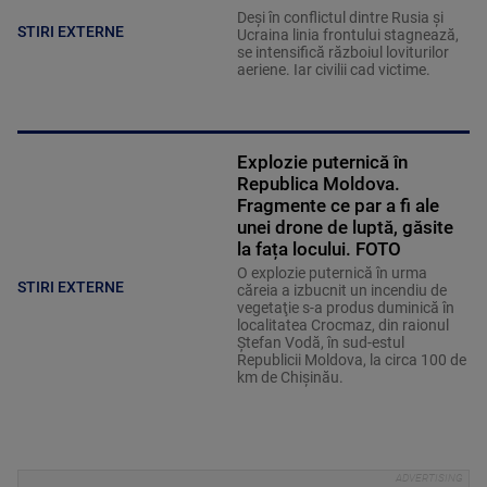
Deși în conflictul dintre Rusia și
STIRI EXTERNE
Ucraina linia frontului stagnează,
se intensifică războiul loviturilor
aeriene. Iar civilii cad victime.
Explozie puternică în
Republica Moldova.
Fragmente ce par a fi ale
unei drone de luptă, găsite
la fața locului. FOTO
O explozie puternică în urma
STIRI EXTERNE
căreia a izbucnit un incendiu de
vegetaţie s-a produs duminică în
localitatea Crocmaz, din raionul
Ştefan Vodă, în sud-estul
Republicii Moldova, la circa 100 de
km de Chişinău.