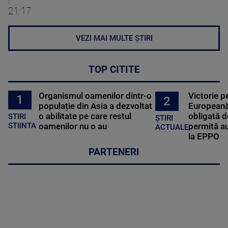
21:17
VEZI MAI MULTE ȘTIRI
TOP CITITE
Organismul oamenilor dintr-o
Victorie p
1
2
populație din Asia a dezvoltat
Europeană
o abilitate pe care restul
obligată d
STIRI
ȘTIRI
oamenilor nu o au
permită au
STIINTA
ACTUALE
la EPPO
PARTENERI