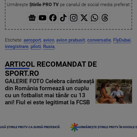
Urmărește
Știrile PRO TV
pe canalul de social media preferat:
Etichete:
aeroport
,
avion
,
avion prabusit
,
conversatie
,
FlyDubai
,
inregistrare
,
piloti
,
Rusia
,
ARTICOL RECOMANDAT DE
SPORT.RO
GALERIE FOTO Celebra cântăreață
din România formează un cuplu
cu un fotbalist mai tânăr cu 13
ani! Fiul ei este legitimat la FCSB
UGĂ ȘTIRILE PROTV CA SURSĂ PREFERATĂ
URMĂREȘTE ȘTIRILE PROTV ÎN GOOGLE 