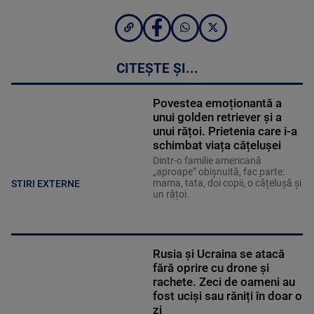
CITEȘTE ȘI...
Povestea emoționantă a
unui golden retriever și a
unui rățoi. Prietenia care i-a
schimbat viața cățelușei
Dintr-o familie americană
„aproape” obișnuită, fac parte:
mama, tata, doi copii, o cățelușă și
STIRI EXTERNE
un rățoi.
Rusia și Ucraina se atacă
fără oprire cu drone și
rachete. Zeci de oameni au
fost uciși sau răniți în doar o
zi