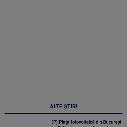
09 August
2026
MAI
MULTE
DETALII
31:15
ALTE ȘTIRI
(P) Piața fotovoltaică din București