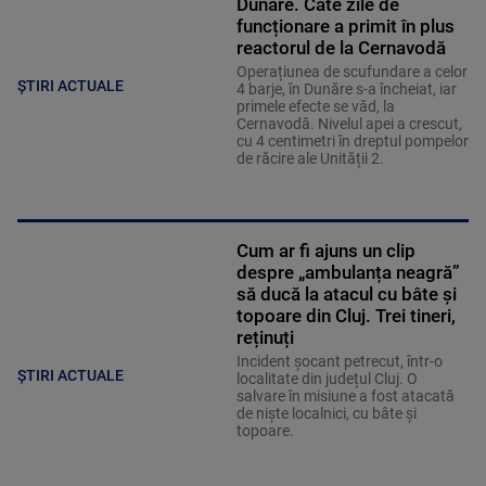
Dunăre. Câte zile de
funcționare a primit în plus
reactorul de la Cernavodă
Operațiunea de scufundare a celor
ȘTIRI ACTUALE
4 barje, în Dunăre s-a încheiat, iar
primele efecte se văd, la
Cernavodă. Nivelul apei a crescut,
cu 4 centimetri în dreptul pompelor
de răcire ale Unității 2.
Cum ar fi ajuns un clip
despre „ambulanța neagră”
să ducă la atacul cu bâte și
topoare din Cluj. Trei tineri,
reținuți
Incident șocant petrecut, într-o
ȘTIRI ACTUALE
localitate din județul Cluj. O
salvare în misiune a fost atacată
de niște localnici, cu bâte și
topoare.