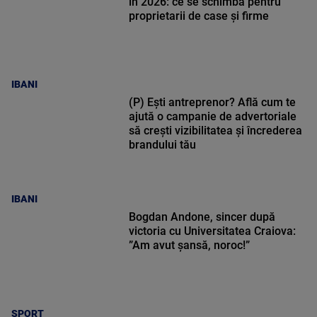
în 2026: ce se schimbă pentru
proprietarii de case și firme
IBANI
(P) Ești antreprenor? Află cum te
ajută o campanie de advertoriale
să crești vizibilitatea și încrederea
brandului tău
IBANI
Bogdan Andone, sincer după
victoria cu Universitatea Craiova:
”Am avut șansă, noroc!”
SPORT