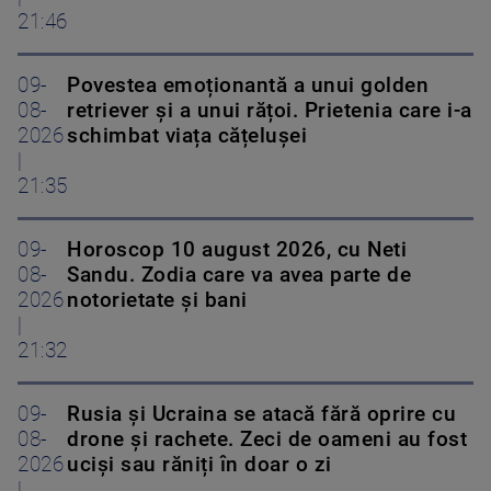
21:46
09-
Povestea emoționantă a unui golden
08-
retriever și a unui rățoi. Prietenia care i-a
2026
schimbat viața cățelușei
|
21:35
09-
Horoscop 10 august 2026, cu Neti
08-
Sandu. Zodia care va avea parte de
2026
notorietate și bani
|
21:32
09-
Rusia și Ucraina se atacă fără oprire cu
08-
drone și rachete. Zeci de oameni au fost
2026
uciși sau răniți în doar o zi
|