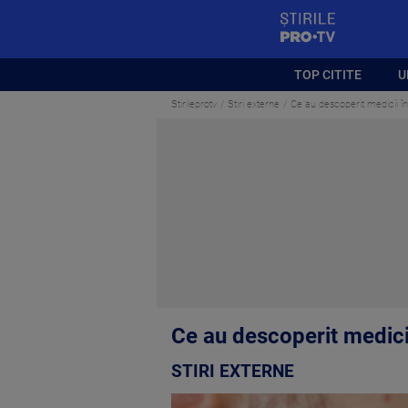
StirilePROTV
TOP CITITE
U
Stirileprotv
Stiri externe
Ce au descoperit medicii în
Ce au descoperit medicii
STIRI EXTERNE