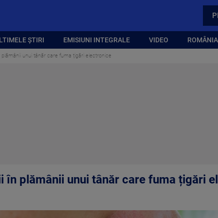
P
LTIMELE ȘTIRI
EMISIUNI INTEGRALE
VIDEO
ROMÂNIA,
 plămânii unui tânăr care fuma țigări electronice
 în plămânii unui tânăr care fuma țigări e