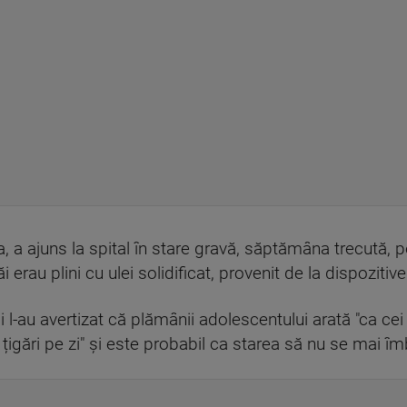
 a ajuns la spital în stare gravă, săptămâna trecută, p
 erau plini cu ulei solidificat, provenit de la dispozitiv
i l-au avertizat că plămânii adolescentului arată "ca ce
igări pe zi" și este probabil ca starea să nu se mai î