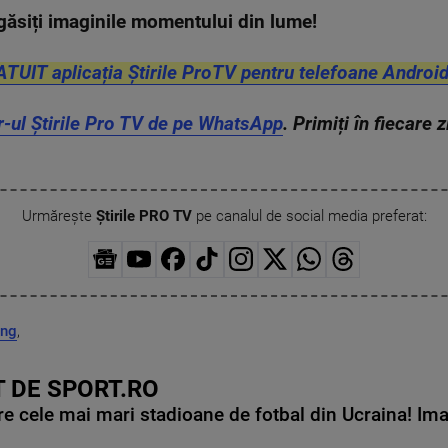
găsiți imaginile momentului din lume!
ATUIT aplicația Știrile ProTV pentru telefoane Android
r-ul Știrile Pro TV de pe WhatsApp
. Primiți în fiecare 
Urmărește
Știrile PRO TV
pe canalul de social media preferat:
ing
,
 DE SPORT.RO
e cele mai mari stadioane de fotbal din Ucraina! Ima