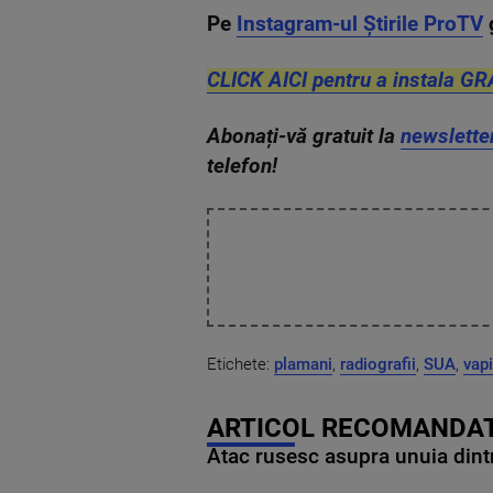
Pe
Instagram-ul Știrile ProTV
CLICK AICI pentru a instala GR
Abonați-vă gratuit la
newslette
telefon!
Etichete:
plamani
,
radiografii
,
SUA
,
vap
ARTICOL RECOMANDAT
Atac rusesc asupra unuia dintr