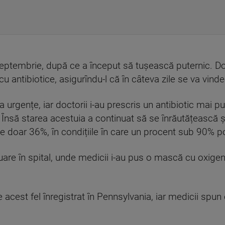
eptembrie, după ce a început să tușească puternic. Doct
 cu antibiotice, asigurîndu-l că în câteva zile se va vinde
la urgențe, iar doctorii i-au prescris un antibiotic mai 
să starea acestuia a continuat să se înrăutățească și
de doar 36%, în condițiile în care un procent sub 90% po
re în spital, unde medicii i-au pus o mască cu oxigen c
 acest fel înregistrat în Pennsylvania, iar medicii spun