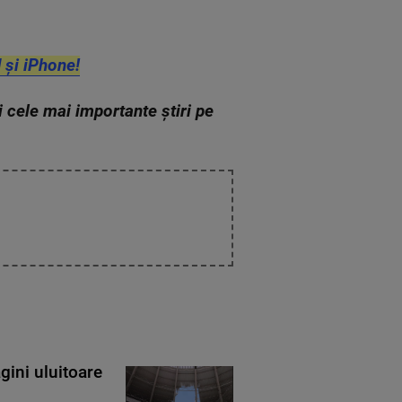
 și iPhone!
zi cele mai importante știri pe
gini uluitoare