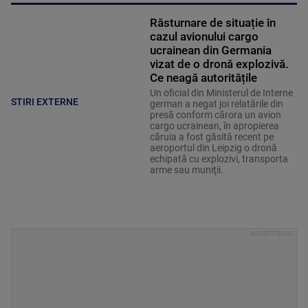
Răsturnare de situație în
cazul avionului cargo
ucrainean din Germania
vizat de o dronă explozivă.
Ce neagă autoritățile
Un oficial din Ministerul de Interne
STIRI EXTERNE
german a negat joi relatările din
presă conform cărora un avion
cargo ucrainean, în apropierea
căruia a fost găsită recent pe
aeroportul din Leipzig o dronă
echipată cu explozivi, transporta
arme sau muniţii.