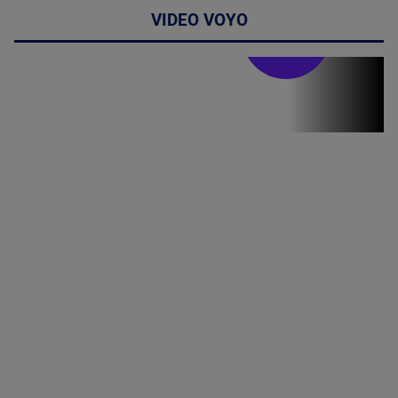
VIDEO VOYO
Stirile PRO TV
Stirile PRO
TV # 19.00 -
06 August
2026
MAI
MULTE
DETALII