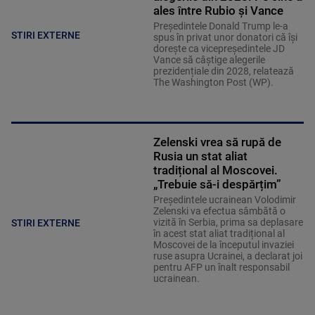
ales între Rubio și Vance
Președintele Donald Trump le-a
STIRI EXTERNE
spus în privat unor donatori că își
dorește ca vicepreședintele JD
Vance să câștige alegerile
prezidențiale din 2028, relatează
The Washington Post (WP).
Zelenski vrea să rupă de
Rusia un stat aliat
tradițional al Moscovei.
„Trebuie să-i despărțim”
Președintele ucrainean Volodimir
Zelenski va efectua sâmbătă o
vizită în Serbia, prima sa deplasare
STIRI EXTERNE
în acest stat aliat tradițional al
Moscovei de la începutul invaziei
ruse asupra Ucrainei, a declarat joi
pentru AFP un înalt responsabil
ucrainean.