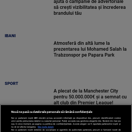
ajută o campanie de advertoriale
să crești vizibilitatea și încrederea
brandului tău
IBANI
Atmosferă din altă lume la
prezentarea lui Mohamed Salah la
Trabzonspor pe Papara Park
SPORT
A plecat de la Manchester City
pentru 50.000.000€ și a semnat cu
alt club din Premier League!
Nouă ne pasă ca datele tale personale să rămână confidențiale
Noi și partenerii noștri
201
stocăm și/sau accesăm informații pe dispozitivul dvs., precum identificatorii cookie
unici pentru prelucrarea datelor cu caracter personal. Puteți accepta sau gestiona alegerile dvs. făcând clic mai jos
sau în orice moment, pe pagina cu politica de confidențialitate. Aceste alegeri vor fi raportate partenerilor noștri și
nu vă vor afecta navigarea.
Mai multe detalii
Noi si partenerii nostri (retelele de socializare si agentiile de publicitate partenere, precum si furnizorii nostri de
SPORT