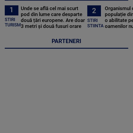
Unde se află cel mai scurt
Organismul 
1
2
pod din lume care desparte
populație di
STIRI
două țări europene. Are doar
o abilitate p
STIRI
TURISM
3 metri și două fusuri orare
oamenilor nu
STIINTA
PARTENERI