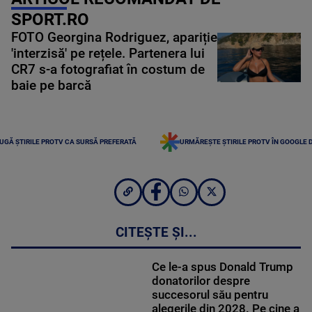
SPORT.RO
FOTO Georgina Rodriguez, apariție
'interzisă' pe rețele. Partenera lui
CR7 s-a fotografiat în costum de
baie pe barcă
UGĂ ȘTIRILE PROTV CA SURSĂ PREFERATĂ
URMĂREȘTE ȘTIRILE PROTV ÎN GOOGLE 
CITEȘTE ȘI...
Ce le-a spus Donald Trump
donatorilor despre
succesorul său pentru
alegerile din 2028. Pe cine a