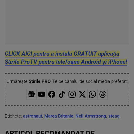
CLICK AICI pentru a instala GRATUIT aplicația
Știrile ProTV pentru telefoane Android și iPhone!
Urmărește
Știrile PRO TV
pe canalul de social media preferat:
Etichete:
astronaut
,
Marea Britanie
,
Neil Armstrong
,
steag
,
ARTICOL RECOMANDAT DE