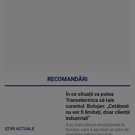
RECOMANDĂRI
În ce situații va putea
Transelectrica să taie
curentul. Bolojan: „Cetățenii
nu vor fi limitați, doar clienții
industriali”
S-au luat măsuri excepționale la
ȘTIRI ACTUALE
Guvern, care a aprobat un plan de
pregătire pentru riscuri în