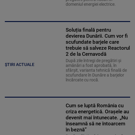
domeniul energiei electrice.
Soluția finală pentru
devierea Dunării. Cum vor fi
scufundate barjele care
trebuie să salveze Reactorul
2 de la Cernavodă
După zile întregi de pregătiri și
ȘTIRI ACTUALE
amânări a fost aprobată, în
sfârșit, varianta tehnică finală de
scufundare în Dunăre a barjelor
încărcate cu rocă.
Cum se luptă România cu
criza energetică. Orașele au
devenit mai întunecate. „Nu
înseamnă să ne întoarcem
în beznă”