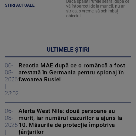
Dacă spălați rufele seara, după ce
ȘTIRI ACTUALE
vă întoarceți de la muncă, nu ar
strica, o vreme, să schimbați
obiceiul.
ULTIMELE ȘTIRI
06-
Reacția MAE după ce o româncă a fost
08-
arestată în Germania pentru spionaj în
2026
favoarea Rusiei
|
23:02
06-
Alerta West Nile: două persoane au
08-
murit, iar numărul cazurilor a ajuns la
2026
10. Măsurile de protecție împotriva
|
țânțarilor