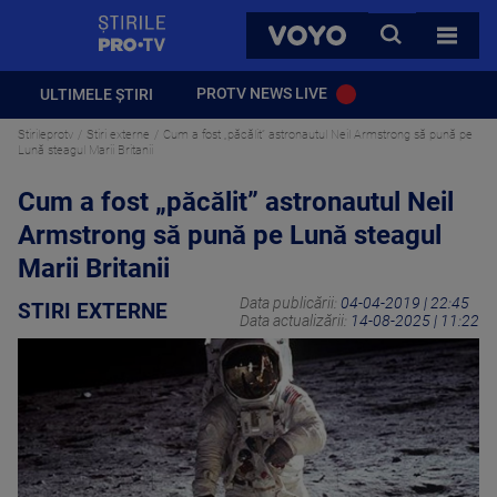
StirilePROTV
CAUTA
VOYO
TOATE 
PROTV NEWS LIVE
ULTIMELE ȘTIRI
Stirileprotv
Stiri externe
Cum a fost „păcălit” astronautul Neil Armstrong să pună pe
Lună steagul Marii Britanii
Cum a fost „păcălit” astronautul Neil
Armstrong să pună pe Lună steagul
Marii Britanii
Data publicării:
04-04-2019 | 22:45
STIRI EXTERNE
Data actualizării:
14-08-2025 | 11:22