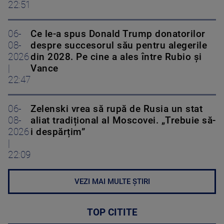
22:51
06-
Ce le-a spus Donald Trump donatorilor
08-
despre succesorul său pentru alegerile
2026
din 2028. Pe cine a ales între Rubio și
|
Vance
22:47
06-
Zelenski vrea să rupă de Rusia un stat
08-
aliat tradițional al Moscovei. „Trebuie să-
2026
i despărțim”
|
22:09
VEZI MAI MULTE ȘTIRI
TOP CITITE