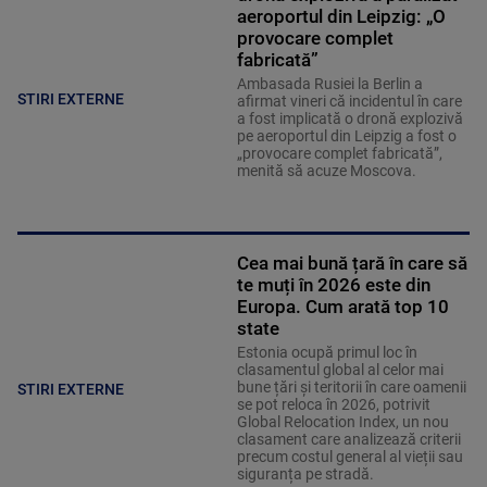
aeroportul din Leipzig: „O
provocare complet
fabricată”
Ambasada Rusiei la Berlin a
STIRI EXTERNE
afirmat vineri că incidentul în care
a fost implicată o dronă explozivă
pe aeroportul din Leipzig a fost o
„provocare complet fabricată”,
menită să acuze Moscova.
Cea mai bună țară în care să
te muți în 2026 este din
Europa. Cum arată top 10
state
Estonia ocupă primul loc în
clasamentul global al celor mai
bune țări și teritorii în care oamenii
STIRI EXTERNE
se pot reloca în 2026, potrivit
Global Relocation Index, un nou
clasament care analizează criterii
precum costul general al vieții sau
siguranța pe stradă.