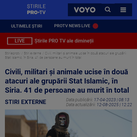
StirilePROTV
CAUTA
VOYO
TOATE 
PROTV NEWS LIVE
ULTIMELE ȘTIRI
LIVE
Știrile PRO TV ale dimineții
Stirileprotv
Stiri externe
Civili, militari și animale ucise în două atacuri ale grupării
Stat Islamic, în Siria. 41 de persoane au murit în total
Civili, militari și animale ucise în două
atacuri ale grupării Stat Islamic, în
Siria. 41 de persoane au murit în total
Data publicării:
17-04-2023 | 08:13
STIRI EXTERNE
Data actualizării:
12-08-2025 | 12:22