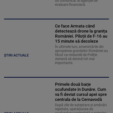
un comunicat al agenţiei de
evaluare financiară.
Ce face Armata când
detectează drone la granița
României. Piloții de F-16 au
15 minute să decoleze
În ultimele luni, amenințările din
apropierea granițelor României au
făcut ca misiunile de Poliție
ȘTIRI ACTUALE
Aeriană să devină tot mai
importante.
Primele două barje
scufundate în Dunăre. Cum
va fi deviat cursul apei spre
centrala de la Cernavodă
După zile de așteptare și amânări
repetate, operațiunea de