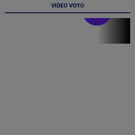
VIDEO VOYO
Stirile PRO TV
Stirile PRO
TV # 19.00 -
07 August
2026
MAI
MULTE
DETALII