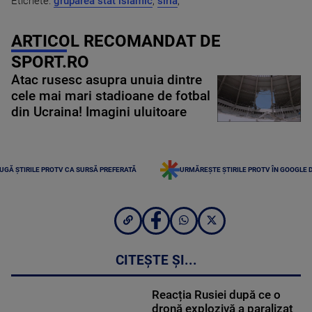
Etichete:
gruparea stat islamic
,
siria
,
ARTICOL RECOMANDAT DE
SPORT.RO
Atac rusesc asupra unuia dintre
cele mai mari stadioane de fotbal
din Ucraina! Imagini uluitoare
UGĂ ȘTIRILE PROTV CA SURSĂ PREFERATĂ
URMĂREȘTE ȘTIRILE PROTV ÎN GOOGLE 
CITEȘTE ȘI...
Reacția Rusiei după ce o
dronă explozivă a paralizat