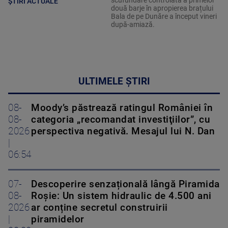
scufundare controlată a primelor
ȘTIRI ACTUALE
două barje în apropierea brațului
Bala de pe Dunăre a început vineri
după-amiază.
ULTIMELE ȘTIRI
08-
Moody’s păstrează ratingul României în
08-
categoria „recomandat investiţiilor”, cu
2026
perspectiva negativă. Mesajul lui N. Dan
|
06:54
07-
Descoperire senzațională lângă Piramida
08-
Roșie: Un sistem hidraulic de 4.500 ani
2026
ar conține secretul construirii
|
piramidelor