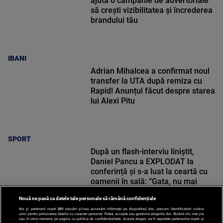
ajută o campanie de advertoriale
să crești vizibilitatea și încrederea
brandului tău
IBANI
Adrian Mihalcea a confirmat noul
transfer la UTA după remiza cu
Rapid! Anunțul făcut despre starea
lui Alexi Pitu
SPORT
După un flash-interviu liniștit,
Daniel Pancu a EXPLODAT la
conferință și s-a luat la ceartă cu
oamenii în sală: ”Gata, nu mai
strigați”
Nouă ne pasă ca datele tale personale să rămână confidențiale
Noi și partenerii noștri
201
stocăm și/sau accesăm informații pe dispozitivul dvs., precum identificatorii cookie
unici pentru prelucrarea datelor cu caracter personal. Puteți accepta sau gestiona alegerile dvs. făcând clic mai jos
SPORT
sau în orice moment, pe pagina cu politica de confidențialitate. Aceste alegeri vor fi raportate partenerilor noștri și