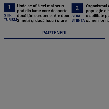
Unde se află cel mai scurt
Organismul 
1
2
pod din lume care desparte
populație di
STIRI
două țări europene. Are doar
o abilitate p
STIRI
TURISM
3 metri și două fusuri orare
oamenilor nu
STIINTA
PARTENERI