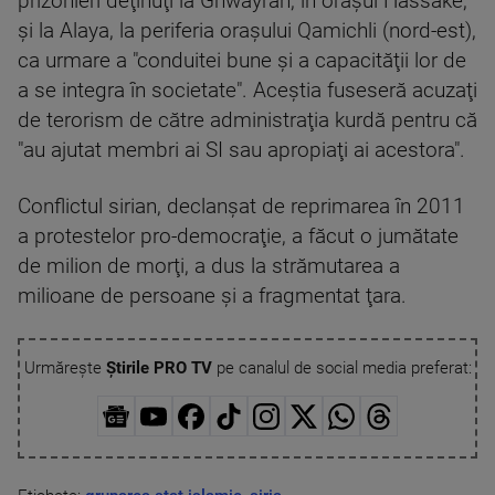
prizonieri deţinuţi la Ghwayran, în oraşul Hassake,
şi la Alaya, la periferia oraşului Qamichli (nord-est),
ca urmare a "conduitei bune şi a capacităţii lor de
a se integra în societate". Aceştia fuseseră acuzaţi
de terorism de către administraţia kurdă pentru că
"au ajutat membri ai SI sau apropiaţi ai acestora".
Conflictul sirian, declanşat de reprimarea în 2011
a protestelor pro-democraţie, a făcut o jumătate
de milion de morţi, a dus la strămutarea a
milioane de persoane şi a fragmentat ţara.
Urmărește
Știrile PRO TV
pe canalul de social media preferat: