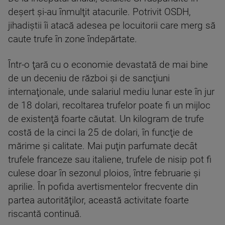
deşert şi-au înmulţit atacurile. Potrivit OSDH,
jihadiştii îi atacă adesea pe locuitorii care merg să
caute trufe în zone îndepărtate.
Într-o ţară cu o economie devastată de mai bine
de un deceniu de război şi de sancţiuni
internaţionale, unde salariul mediu lunar este în jur
de 18 dolari, recoltarea trufelor poate fi un mijloc
de existenţă foarte căutat. Un kilogram de trufe
costă de la cinci la 25 de dolari, în funcţie de
mărime şi calitate. Mai puţin parfumate decât
trufele franceze sau italiene, trufele de nisip pot fi
culese doar în sezonul ploios, între februarie şi
aprilie. În pofida avertismentelor frecvente din
partea autorităţilor, această activitate foarte
riscantă continuă.