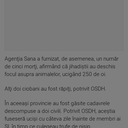
Agenţia Sana a furnizat, de asemenea, un număr
de cinci morţi, afirmând că jihadiştii au deschis
focul asupra animalelor, ucigând 250 de oi.
Alţi doi ciobani au fost răpiţi, potrivit OSDH.
În aceeaşi provincie au fost găsite cadavrele
descompuse a doi civili. Potrivit OSDH, aceştia
fuseseră ucişi cu câteva zile înainte de membri ai
SI, în timp ce culegeau trufe de nisip.