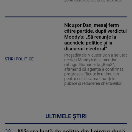
Nicușor Dan, mesaj ferm
către partide, după verdictul
Moody's: „Să renunțe la
agendele politice şi la
discursul electoral”
Președintele Nicușor Dan a salutat
STIRI POLITICE
decizia Moody’s de a menține
ratingul României la „Baa3”,
afirmând că agenția a confirmat
progresele făcute în ultimul an
pentru echilibrarea finanțelor
publice și reducerea cheltuielilor.
ULTIMELE ȘTIRI
08-
Măsura luată de poliția din Leipzig după