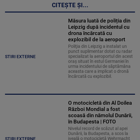
CITEȘTE ȘI...
Măsura luată de poliția din
Leipzig după incidentul cu
drona încărcată cu
explozibil de la aeroport
Poliţia din Leipzig a instalat un
punct suplimentar dotat cu radar
specializat la aeroportul din acest
STIRI EXTERNE
oraş situat în estul Germaniei în
urma incidentului de săptămâna
aceasta care a implicat o dronă
încărcată cu explozibil.
O motocicletă din Al Doilea
Război Mondial a fost
scoasă din nămolul Dunării,
în Budapesta | FOTO
Nivelul record de scăzut al apei
Dunării, la Budapesta, a scos la
iveală o motocicletă Wehrmacht
STIRI EXTERNE