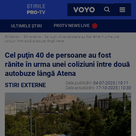
StirilePROTV
CAUTA
VOYO
TOATE 
PROTV NEWS LIVE
ULTIMELE ȘTIRI
Stirileprotv
Stiri externe
Cel puţin 40 de persoane au fost rănite în urma unei
coliziuni între două autobuze lângă Atena
Cel puţin 40 de persoane au fost
rănite în urma unei coliziuni între două
autobuze lângă Atena
Data publicării:
04-07-2025 | 19:11
STIRI EXTERNE
Data actualizării:
17-10-2025 | 10:30