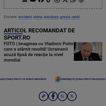
Etichete:
accident
,
atena
,
autobuze
,
grecia
,
raniti
,
ARTICOL RECOMANDAT DE
SPORT.RO
FOTO | Imaginea cu Vladimir Putin
care a stârnit revoltă! Ucrainenii
acuză lipsă de reacție la nivel
mondial
UGĂ ȘTIRILE PROTV CA SURSĂ PREFERATĂ
URMĂREȘTE ȘTIRILE PROTV ÎN GOOGLE 