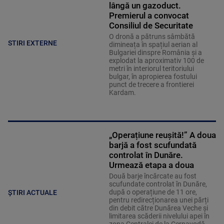
lângă un gazoduct.
Premierul a convocat
Consiliul de Securitate
O dronă a pătruns sâmbătă
STIRI EXTERNE
dimineața în spațiul aerian al
Bulgariei dinspre România și a
explodat la aproximativ 100 de
metri în interiorul teritoriului
bulgar, în apropierea fostului
punct de trecere a frontierei
Kardam.
„Operațiune reușită!” A doua
barjă a fost scufundată
controlat în Dunăre.
Urmează etapa a doua
Două barje încărcate au fost
scufundate controlat în Dunăre,
după o operațiune de 11 ore,
ȘTIRI ACTUALE
pentru redirecționarea unei părți
din debit către Dunărea Veche și
limitarea scăderii nivelului apei în
zona Centralei de la Cernavodă.