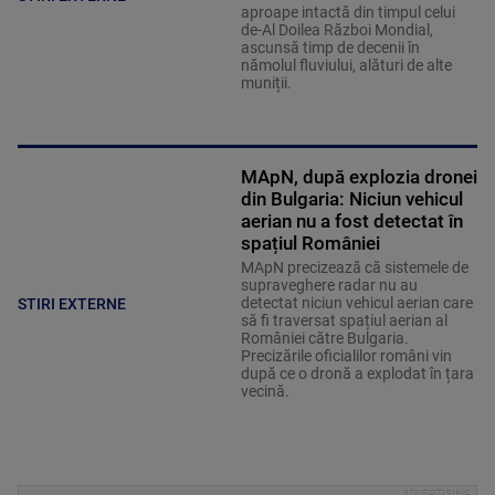
aproape intactă din timpul celui
de-Al Doilea Război Mondial,
ascunsă timp de decenii în
nămolul fluviului, alături de alte
muniții.
MApN, după explozia dronei
din Bulgaria: Niciun vehicul
aerian nu a fost detectat în
spațiul României
MApN precizează că sistemele de
supraveghere radar nu au
detectat niciun vehicul aerian care
STIRI EXTERNE
să fi traversat spațiul aerian al
României către Bulgaria.
Precizările oficialilor români vin
după ce o dronă a explodat în țara
vecină.