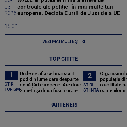
08-
WAZE ar putea elimina alertele de
08-
controale ale poliției în mai multe țări
2026
europene. Decizia Curții de Justiție a UE
|
15:02
VEZI MAI MULTE ȘTIRI
TOP CITITE
Unde se află cel mai scurt
Organismul 
1
2
pod din lume care desparte
populație di
STIRI
două țări europene. Are doar
o abilitate p
STIRI
TURISM
3 metri și două fusuri orare
oamenilor nu
STIINTA
PARTENERI