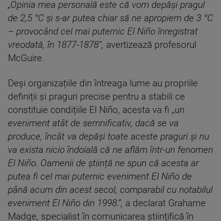
„Opinia mea personală este că vom depăși pragul
de 2,5 °C și s-ar putea chiar să ne apropiem de 3 °C
– provocând cel mai puternic El Niño înregistrat
vreodată, în 1877-1878”,
avertizează profesorul
McGuire.
Deși organizațiile din întreaga lume au propriile
definiții și praguri precise pentru a stabili ce
constituie condițiile El Niño, acesta va fi „
un
eveniment atât de semnificativ, dacă se va
produce, încât va depăși toate aceste praguri și nu
va exista nicio îndoială că ne aflăm într-un fenomen
El Niño. Oamenii de știință ne spun că acesta ar
putea fi cel mai puternic eveniment El Niño de
până acum din acest secol, comparabil cu notabilul
eveniment El Niño din 1998.”,
a declarat Grahame
Madge, specialist în comunicarea științifică în