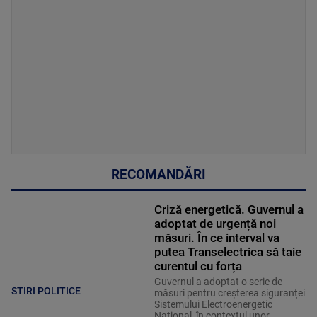
RECOMANDĂRI
Criză energetică. Guvernul a
adoptat de urgență noi
măsuri. În ce interval va
putea Transelectrica să taie
curentul cu forța
Guvernul a adoptat o serie de
STIRI POLITICE
măsuri pentru creșterea siguranței
Sistemului Electroenergetic
Național, în contextul unor