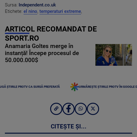
Sursa:
Independent.co.uk
Etichete:
el nino
,
temperaturi extreme
,
ARTICOL RECOMANDAT DE
SPORT.RO
Anamaria Goltes merge în
instanță! Începe procesul de
50.000.000$
UGĂ ȘTIRILE PROTV CA SURSĂ PREFERATĂ
URMĂREȘTE ȘTIRILE PROTV ÎN GOOGLE 
CITEȘTE ȘI...