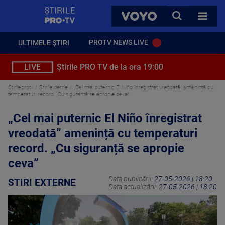
StirilePROTV
CAUTA
VOYO
TOATE 
PROTV NEWS LIVE
ULTIMELE ȘTIRI
LIVE
Știrile PRO TV de la ora 19:00
Stirileprotv
Stiri externe
„Cel mai puternic El Niño înregistrat vreodată” amenință cu
temperaturi record. „Cu siguranță se apropie ceva”
„Cel mai puternic El Niño înregistrat
vreodată” amenință cu temperaturi
record. „Cu siguranță se apropie
ceva”
Data publicării:
27-05-2026 | 18:20
STIRI EXTERNE
Data actualizării:
27-05-2026 | 18:20