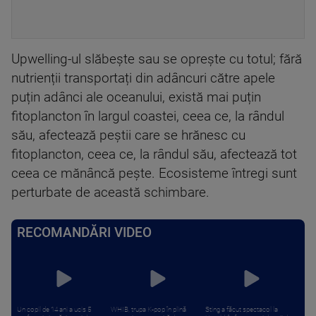
Upwelling-ul slăbește sau se oprește cu totul; fără
nutrienții transportați din adâncuri către apele
puțin adânci ale oceanului, există mai puțin
fitoplancton în largul coastei, ceea ce, la rândul
său, afectează peștii care se hrănesc cu
fitoplancton, ceea ce, la rândul său, afectează tot
ceea ce mănâncă pește. Ecosisteme întregi sunt
perturbate de această schimbare.
RECOMANDĂRI VIDEO
Un copil de 14 ani a ucis 5
WHIB, trupa K-pop în plină
Sting a făcut spectacol la