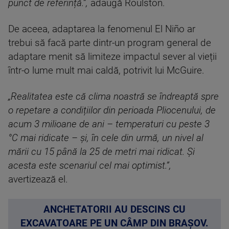
punct de referință.”,
adaugă Roulston.
De aceea, adaptarea la fenomenul El Niño ar
trebui să facă parte dintr-un program general de
adaptare menit să limiteze impactul sever al vieții
într-o lume mult mai caldă, potrivit lui McGuire.
„Realitatea este că clima noastră se îndreaptă spre
o repetare a condițiilor din perioada Pliocenului, de
acum 3 milioane de ani – temperaturi cu peste 3
°C mai ridicate – și, în cele din urmă, un nivel al
mării cu 15 până la 25 de metri mai ridicat. Și
acesta este scenariul cel mai optimist.”,
avertizează el.
ANCHETATORII AU DESCINS CU
EXCAVATOARE PE UN CÂMP DIN BRAȘOV.