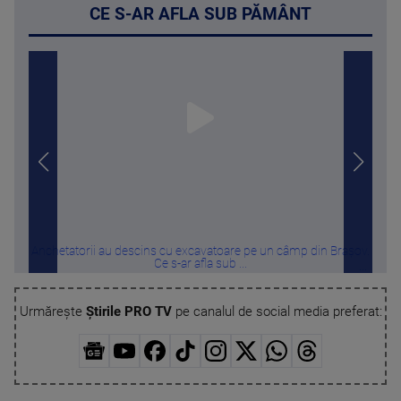
CE S-AR AFLA SUB PĂMÂNT
Anchetatorii au descins cu excavatoare pe un câmp din Brașov.
Un c
Ce s-ar afla sub ...
Urmărește
Știrile PRO TV
pe canalul de social media preferat: