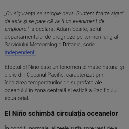
„Cu siguranță se apropie ceva. Suntem foarte siguri
de asta și se pare că va fi un eveniment de
amploare.”,
a declarat Adam Scaife, șeful
departamentului de prognoze pe termen lung al
Serviciului Meteorologic Britanic, scrie
Independent.
Efectul El Niño este un fenomen climatic natural și
ciclic din Oceanul Pacific, caracterizat prin
încălzirea temperaturilor de suprafață ale
oceanului în zona centrală și estică a Pacificului
ecuatorial.
El Niño schimbă circulația oceanelor
În condiții normale, alizeele suflă spre vest de-a