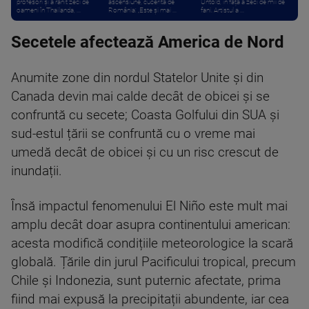
profesori și a rănit zeci de
ascensiune, cucerită de
Untold, în fața a zeci de mii de
oameni în Thailanda, ...
România: „Este și mai ...
fani. Artistul a ...
Secetele afectează America de Nord
Anumite zone din nordul Statelor Unite și din
Canada devin mai calde decât de obicei și se
confruntă cu secete; Coasta Golfului din SUA și
sud-estul țării se confruntă cu o vreme mai
umedă decât de obicei și cu un risc crescut de
inundații.
Însă impactul fenomenului El Niño este mult mai
amplu decât doar asupra continentului american:
acesta modifică condițiile meteorologice la scară
globală. Țările din jurul Pacificului tropical, precum
Chile și Indonezia, sunt puternic afectate, prima
fiind mai expusă la precipitații abundente, iar cea