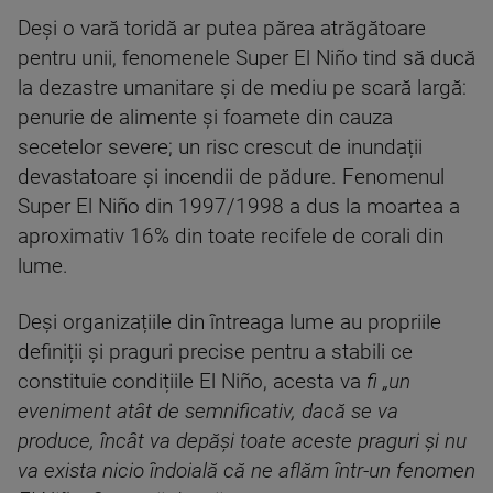
Deși o vară toridă ar putea părea atrăgătoare
pentru unii, fenomenele Super El Niño tind să ducă
la dezastre umanitare și de mediu pe scară largă:
penurie de alimente și foamete din cauza
secetelor severe; un risc crescut de inundații
devastatoare și incendii de pădure. Fenomenul
Super El Niño din 1997/1998 a dus la moartea a
aproximativ 16% din toate recifele de corali din
lume.
Deși organizațiile din întreaga lume au propriile
definiții și praguri precise pentru a stabili ce
constituie condițiile El Niño, acesta va
fi „un
eveniment atât de semnificativ, dacă se va
produce, încât va depăși toate aceste praguri și nu
va exista nicio îndoială că ne aflăm într-un fenomen