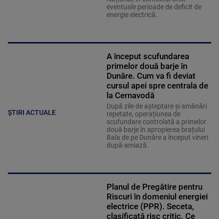
eventuale perioade de deficit de
energie electrică.
A început scufundarea
primelor două barje în
Dunăre. Cum va fi deviat
cursul apei spre centrala de
la Cernavodă
După zile de așteptare și amânări
ȘTIRI ACTUALE
repetate, operațiunea de
scufundare controlată a primelor
două barje în apropierea brațului
Bala de pe Dunăre a început vineri
după-amiază.
Planul de Pregătire pentru
Riscuri în domeniul energiei
electrice (PPR). Seceta,
clasificată risc critic. Ce