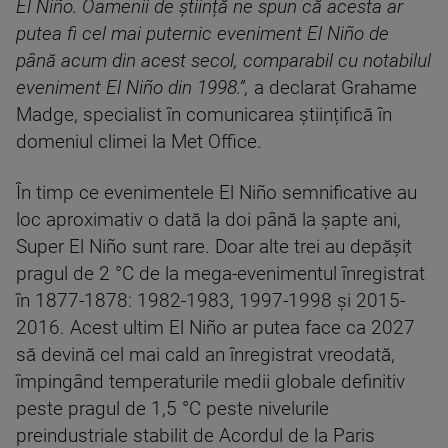
El Niño. Oamenii de știință ne spun că acesta ar
putea fi cel mai puternic eveniment El Niño de
până acum din acest secol, comparabil cu notabilul
eveniment El Niño din 1998.”,
a declarat Grahame
Madge, specialist în comunicarea științifică în
domeniul climei la Met Office.
În timp ce evenimentele El Niño semnificative au
loc aproximativ o dată la doi până la șapte ani,
Super El Niño sunt rare. Doar alte trei au depășit
pragul de 2 °C de la mega-evenimentul înregistrat
în 1877-1878: 1982-1983, 1997-1998 și 2015-
2016. Acest ultim El Niño ar putea face ca 2027
să devină cel mai cald an înregistrat vreodată,
împingând temperaturile medii globale definitiv
peste pragul de 1,5 °C peste nivelurile
preindustriale stabilit de Acordul de la Paris