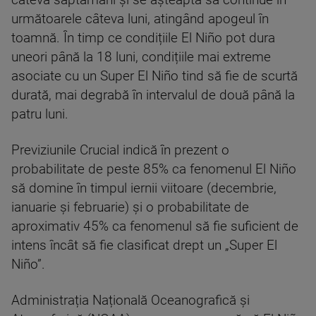
câteva săptămâni și se așteaptă să continue în
următoarele câteva luni, atingând apogeul în
toamnă. În timp ce condițiile El Niño pot dura
uneori până la 18 luni, condițiile mai extreme
asociate cu un Super El Niño tind să fie de scurtă
durată, mai degrabă în intervalul de două până la
patru luni.
Previziunile Crucial indică în prezent o
probabilitate de peste 85% ca fenomenul El Niño
să domine în timpul iernii viitoare (decembrie,
ianuarie și februarie) și o probabilitate de
aproximativ 45% ca fenomenul să fie suficient de
intens încât să fie clasificat drept un „Super El
Niño”.
Administrația Națională Oceanografică și