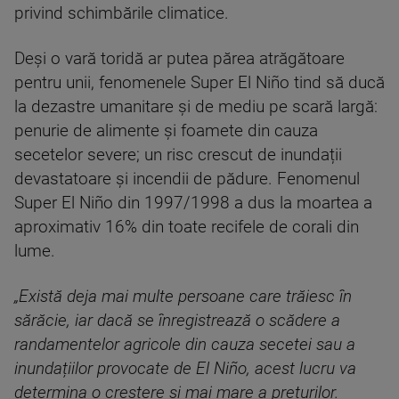
privind schimbările climatice.
Deși o vară toridă ar putea părea atrăgătoare
pentru unii, fenomenele Super El Niño tind să ducă
la dezastre umanitare și de mediu pe scară largă:
penurie de alimente și foamete din cauza
secetelor severe; un risc crescut de inundații
devastatoare și incendii de pădure. Fenomenul
Super El Niño din 1997/1998 a dus la moartea a
aproximativ 16% din toate recifele de corali din
lume.
„Există deja mai multe persoane care trăiesc în
sărăcie, iar dacă se înregistrează o scădere a
randamentelor agricole din cauza secetei sau a
inundațiilor provocate de El Niño, acest lucru va
determina o creștere și mai mare a prețurilor.