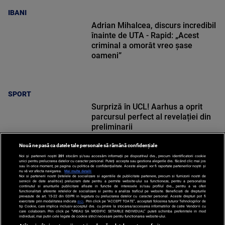
IBANI
Adrian Mihalcea, discurs incredibil
înainte de UTA - Rapid: „Acest
criminal a omorât vreo șase
oameni”
SPORT
Surpriză în UCL! Aarhus a oprit
parcursul perfect al revelației din
preliminarii
Nouă ne pasă ca datele tale personale să rămână confidențiale
Noi și partenerii noștri
201
stocăm și/sau accesăm informații pe dispozitivul dvs., precum identificatorii cookie
unici pentru prelucrarea datelor cu caracter personal. Puteți accepta sau gestiona alegerile dvs. făcând clic mai jos
sau în orice moment, pe pagina cu politica de confidențialitate. Aceste alegeri vor fi raportate partenerilor noștri și
nu vă vor afecta navigarea.
Mai multe detalii
SPORT
Noi si partenerii nostri (retelele de socializare si agentiile de publicitate partenere, precum si furnizorii nostri de
servicii de date analitice) prelucram date pentru a permite website-ului sa functioneze, pentru a personaliza
continutul si anunturile publicitare afisate in functie de interesele si/sau profilul dvs., pentru a va oferi
functionalitati aferente retelelor de socializare si pentru a analiza traficul pe website. Beneficiati de drepturile
prevazute de art. 15-22 din GDPR in legatura cu prelucrarea datelor cu caracter personal. Aceste drepturi pot fi
exercitate prin modalitatea indicata
aici
. Prin click pe “ACCEPT TOATE”, acceptati folosirea tuturor Tehnologiilor de
tip Cookie, care implica inclusiv acceptul dvs. cu privire la stocarea/accesarea informatiilor de catre Vendor-ii cu
care colaboram. Prin click pe “VREAU SA MODIFIC SETARILE INDIVIDUAL” puteti schimba preferintele in mod
individual, mai putin cele legate de cookie strict necesare pentru functionarea website-ului.