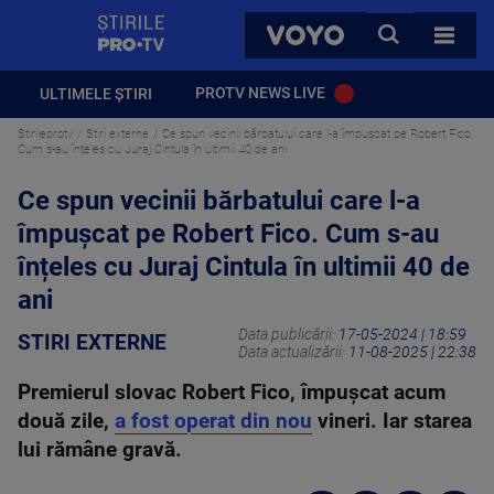
StirilePROTV
CAUTA
VOYO
TOATE 
PROTV NEWS LIVE
ULTIMELE ȘTIRI
Stirileprotv
Stiri externe
Ce spun vecinii bărbatului care l-a împușcat pe Robert Fico.
Cum s-au înțeles cu Juraj Cintula în ultimii 40 de ani
Ce spun vecinii bărbatului care l-a
împușcat pe Robert Fico. Cum s-au
înțeles cu Juraj Cintula în ultimii 40 de
ani
Data publicării:
17-05-2024 | 18:59
STIRI EXTERNE
Data actualizării:
11-08-2025 | 22:38
Premierul slovac Robert Fico, împușcat acum
două zile,
a fost operat din nou
vineri. Iar starea
lui rămâne gravă.