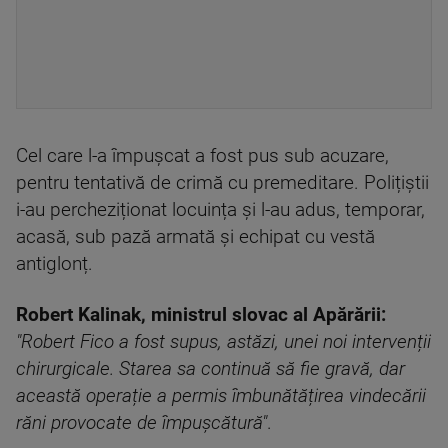
Cel care l-a împușcat a fost pus sub acuzare,
pentru tentativă de crimă cu premeditare. Polițiștii
i-au percheziționat locuința și l-au adus, temporar,
acasă, sub pază armată și echipat cu vestă
antiglonț.
Robert Kalinak, ministrul slovac al Apărării:
"Robert Fico a fost supus, astăzi, unei noi intervenții
chirurgicale. Starea sa continuă să fie gravă, dar
această operație a permis îmbunătățirea vindecării
răni provocate de împușcătură"
.