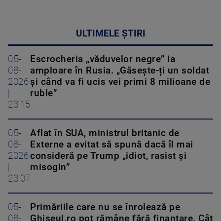
ULTIMELE ȘTIRI
05-
Escrocheria „văduvelor negre” ia
08-
amploare în Rusia. „Găsește-ți un soldat
2026
și când va fi ucis vei primi 8 milioane de
|
ruble”
23:15
05-
Aflat în SUA, ministrul britanic de
08-
Externe a evitat să spună dacă îl mai
2026
consideră pe Trump „idiot, rasist și
|
misogin”
23:07
05-
Primăriile care nu se înrolează pe
08-
Ghiseul.ro pot rămâne fără finanțare. Cât