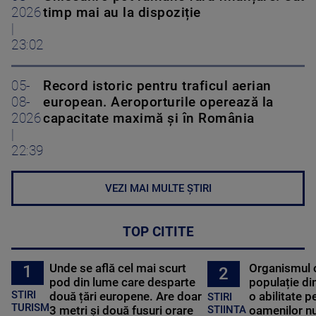
2026
timp mai au la dispoziție
|
23:02
05-
Record istoric pentru traficul aerian
08-
european. Aeroporturile operează la
2026
capacitate maximă și în România
|
22:39
VEZI MAI MULTE ȘTIRI
TOP CITITE
Unde se află cel mai scurt
Organismul 
1
2
pod din lume care desparte
populație di
STIRI
două țări europene. Are doar
o abilitate p
STIRI
TURISM
3 metri și două fusuri orare
oamenilor nu
STIINTA