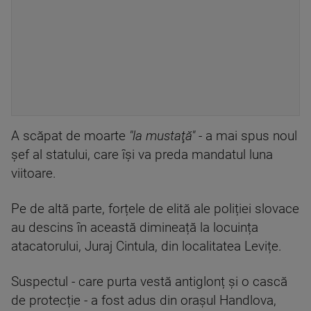
A scăpat de moarte
"la mustaţă"
- a mai spus noul
șef al statului, care își va preda mandatul luna
viitoare.
Pe de altă parte, forțele de elită ale poliției slovace
au descins în această dimineață la locuința
atacatorului, Juraj Cintula, din localitatea Levițe.
Suspectul - care purta vestă antiglonț și o cască
de protecție - a fost adus din orașul Handlova,