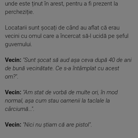
unde este ținut în arest, pentru a fi prezent la
percheziție.
Locatarii sunt șocați de când au aflat că erau
vecini cu omul care a încercat să-l ucidă pe șeful
guvernului.
Vecin:
"Sunt șocat să aud așa ceva după 40 de ani
de bună vecinătate. Ce s-a întâmplat cu acest
om?"
.
Vecin:
"Am stat de vorbă de multe ori, în mod
normal, așa cum stau oamenii la taclale la
cârciumă..."
.
Vecin:
"Nici nu știam că are pistol"
.