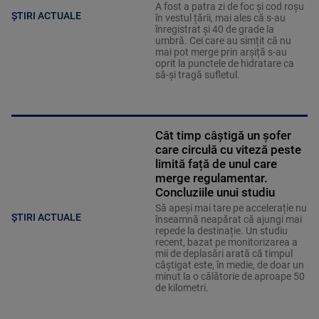
A fost a patra zi de foc și cod roșu
ȘTIRI ACTUALE
în vestul țării, mai ales că s-au
înregistrat și 40 de grade la
umbră. Cei care au simțit că nu
mai pot merge prin arșiță s-au
oprit la punctele de hidratare ca
să-și tragă sufletul.
Cât timp câștigă un șofer
care circulă cu viteză peste
limită față de unul care
merge regulamentar.
Concluziile unui studiu
Să apeși mai tare pe accelerație nu
ȘTIRI ACTUALE
înseamnă neapărat că ajungi mai
repede la destinație. Un studiu
recent, bazat pe monitorizarea a
mii de deplasări arată că timpul
câștigat este, în medie, de doar un
minut la o călătorie de aproape 50
de kilometri.