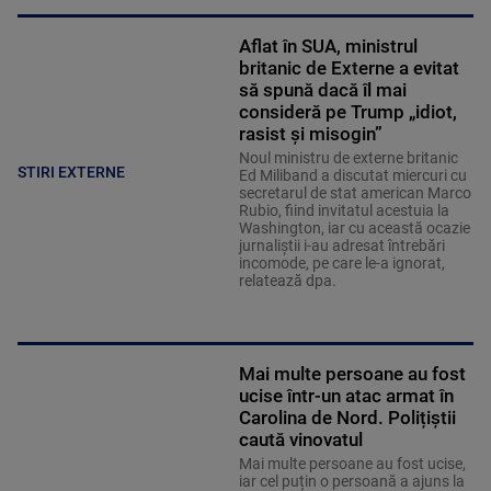
Aflat în SUA, ministrul
britanic de Externe a evitat
să spună dacă îl mai
consideră pe Trump „idiot,
rasist și misogin”
Noul ministru de externe britanic
STIRI EXTERNE
Ed Miliband a discutat miercuri cu
secretarul de stat american Marco
Rubio, fiind invitatul acestuia la
Washington, iar cu această ocazie
jurnaliştii i-au adresat întrebări
incomode, pe care le-a ignorat,
relatează dpa.
Mai multe persoane au fost
ucise într-un atac armat în
Carolina de Nord. Polițiștii
caută vinovatul
Mai multe persoane au fost ucise,
iar cel puțin o persoană a ajuns la