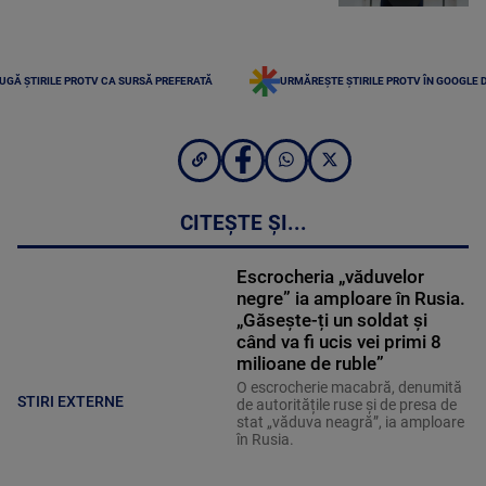
UGĂ ȘTIRILE PROTV CA SURSĂ PREFERATĂ
URMĂREȘTE ȘTIRILE PROTV ÎN GOOGLE 
CITEȘTE ȘI...
Escrocheria „văduvelor
negre” ia amploare în Rusia.
„Găsește-ți un soldat și
când va fi ucis vei primi 8
milioane de ruble”
O escrocherie macabră, denumită
STIRI EXTERNE
de autoritățile ruse și de presa de
stat „văduva neagră”, ia amploare
în Rusia.