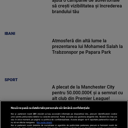
ajută o campanie de advertoriale
să crești vizibilitatea și încrederea
brandului tău
IBANI
Atmosferă din altă lume la
prezentarea lui Mohamed Salah la
Trabzonspor pe Papara Park
SPORT
A plecat de la Manchester City
pentru 50.000.000€ și a semnat cu
alt club din Premier League!
Nouă ne pasă ca datele tale personale să rămână confidențiale
Noi și partenerii noștri
201
stocăm și/sau accesăm informații pe dispozitivul dvs., precum identificatorii cookie
unici pentru prelucrarea datelor cu caracter personal. Puteți accepta sau gestiona alegerile dvs. făcând clic mai jos
sau în orice moment, pe pagina cu politica de confidențialitate. Aceste alegeri vor fi raportate partenerilor noștri și
nu vă vor afecta navigarea.
Mai multe detalii
SPORT
Noi si partenerii nostri (retelele de socializare si agentiile de publicitate partenere, precum si furnizorii nostri de