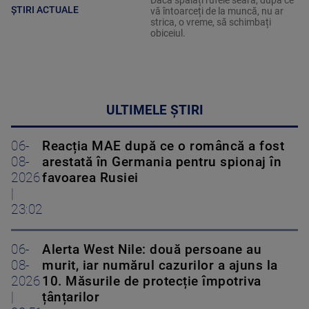
Dacă spălați rufele seara, după ce
ȘTIRI ACTUALE
vă întoarceți de la muncă, nu ar
strica, o vreme, să schimbați
obiceiul.
ULTIMELE ȘTIRI
06-
Reacția MAE după ce o româncă a fost
08-
arestată în Germania pentru spionaj în
2026
favoarea Rusiei
|
23:02
06-
Alerta West Nile: două persoane au
08-
murit, iar numărul cazurilor a ajuns la
2026
10. Măsurile de protecție împotriva
|
țânțarilor