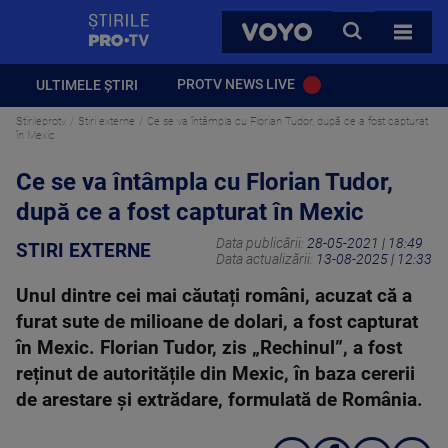
StirilePROTV
CAUTA
VOYO
TOATE 
PROTV NEWS LIVE
ULTIMELE ȘTIRI
Stirileprotv
Stiri externe
Ce se va întâmpla cu Florian Tudor, după ce a fost capturat
în Mexic
Ce se va întâmpla cu Florian Tudor,
după ce a fost capturat în Mexic
Data publicării:
28-05-2021 | 18:49
STIRI EXTERNE
Data actualizării:
13-08-2025 | 12:33
Unul dintre cei mai căutați români, acuzat că a
furat sute de milioane de dolari, a fost capturat
în Mexic. Florian Tudor, zis „Rechinul”, a fost
reținut de autoritățile din Mexic, în baza cererii
de arestare și extrădare, formulată de România.