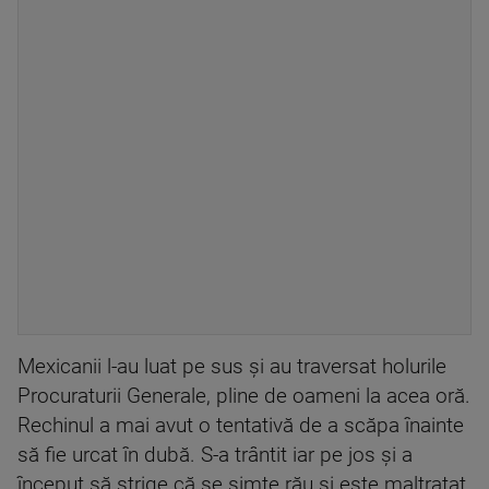
Mexicanii l-au luat pe sus şi au traversat holurile
Procuraturii Generale, pline de oameni la acea oră.
Rechinul a mai avut o tentativă de a scăpa înainte
să fie urcat în dubă. S-a trântit iar pe jos şi a
început să strige că se simte rău şi este maltratat.