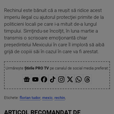
Rechinul este bănuit că a reuşit să ridice acest
imperiu ilegal cu ajutorul protecţiei primite de la
politicieni locali pe care i-a mituit de-a lungul
timpului. Simţindu-se încolţit, în luna martie a
transmis o scrisoare emoţionantă chiar
preşedintelui Mexicului în care îl imploră să aibă
grijă de copiii săi în cazul în care va fi arestat.
Urmărește
Știrile PRO TV
pe canalul de social media preferat:
Etichete:
florian tudor
,
mexic
,
rechin
,
ARTICOL RECOMANDAT DE