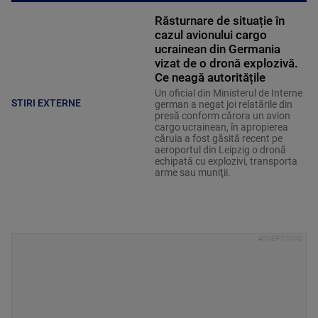
Răsturnare de situație în
cazul avionului cargo
ucrainean din Germania
vizat de o dronă explozivă.
Ce neagă autoritățile
Un oficial din Ministerul de Interne
STIRI EXTERNE
german a negat joi relatările din
presă conform cărora un avion
cargo ucrainean, în apropierea
căruia a fost găsită recent pe
aeroportul din Leipzig o dronă
echipată cu explozivi, transporta
arme sau muniţii.