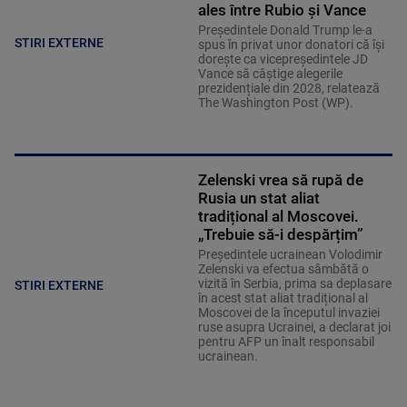
ales între Rubio și Vance
Președintele Donald Trump le-a
STIRI EXTERNE
spus în privat unor donatori că își
dorește ca vicepreședintele JD
Vance să câștige alegerile
prezidențiale din 2028, relatează
The Washington Post (WP).
Zelenski vrea să rupă de
Rusia un stat aliat
tradițional al Moscovei.
„Trebuie să-i despărțim”
Președintele ucrainean Volodimir
Zelenski va efectua sâmbătă o
vizită în Serbia, prima sa deplasare
STIRI EXTERNE
în acest stat aliat tradițional al
Moscovei de la începutul invaziei
ruse asupra Ucrainei, a declarat joi
pentru AFP un înalt responsabil
ucrainean.