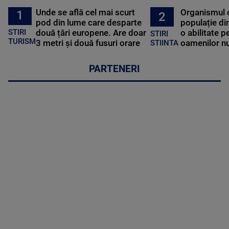
Unde se află cel mai scurt
Organismul 
1
2
pod din lume care desparte
populație di
STIRI
două țări europene. Are doar
o abilitate p
STIRI
TURISM
3 metri și două fusuri orare
oamenilor nu
STIINTA
PARTENERI