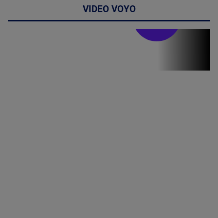
VIDEO VOYO
Stirile PRO TV
Stirile PRO
TV # 19.00 -
06 August
2026
MAI
MULTE
DETALII