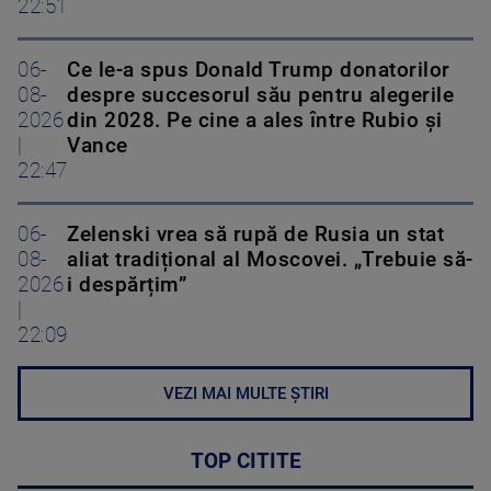
22:51
06-
Ce le-a spus Donald Trump donatorilor
08-
despre succesorul său pentru alegerile
2026
din 2028. Pe cine a ales între Rubio și
|
Vance
22:47
06-
Zelenski vrea să rupă de Rusia un stat
08-
aliat tradițional al Moscovei. „Trebuie să-
2026
i despărțim”
|
22:09
VEZI MAI MULTE ȘTIRI
TOP CITITE