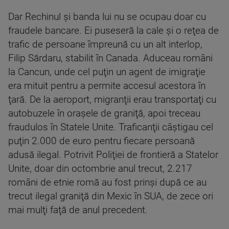
Dar Rechinul şi banda lui nu se ocupau doar cu
fraudele bancare. Ei puseseră la cale şi o reţea de
trafic de persoane împreună cu un alt interlop,
Filip Sărdaru, stabilit în Canada. Aduceau români
la Cancun, unde cel puţin un agent de imigraţie
era mituit pentru a permite accesul acestora în
ţară. De la aeroport, migranţii erau transportaţi cu
autobuzele în oraşele de graniţă, apoi treceau
fraudulos în Statele Unite. Traficanţii câştigau cel
puţin 2.000 de euro pentru fiecare persoană
adusă ilegal. Potrivit Poliţiei de frontieră a Statelor
Unite, doar din octombrie anul trecut, 2.217
români de etnie romă au fost prinşi după ce au
trecut ilegal graniţă din Mexic în SUA, de zece ori
mai mulţi faţă de anul precedent.