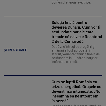
domeniul energiei electrice.
Soluția finală pentru
devierea Dunării. Cum vor fi
scufundate barjele care
trebuie să salveze Reactorul
2 de la Cernavodă
După zile întregi de pregătiri și
ȘTIRI ACTUALE
amânări a fost aprobată, în
sfârșit, varianta tehnică finală de
scufundare în Dunăre a barjelor
încărcate cu rocă.
Cum se luptă România cu
criza energetică. Orașele au
devenit mai întunecate. „Nu
înseamnă să ne întoarcem
în beznă”