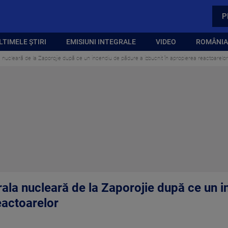
P
LTIMELE ȘTIRI
EMISIUNI INTEGRALE
VIDEO
ROMÂNIA,
a nucleară de la Zaporojie după ce un incendiu de pădure a izbucnit în apropierea reactoarelor
rala nucleară de la Zaporojie după ce un 
eactoarelor