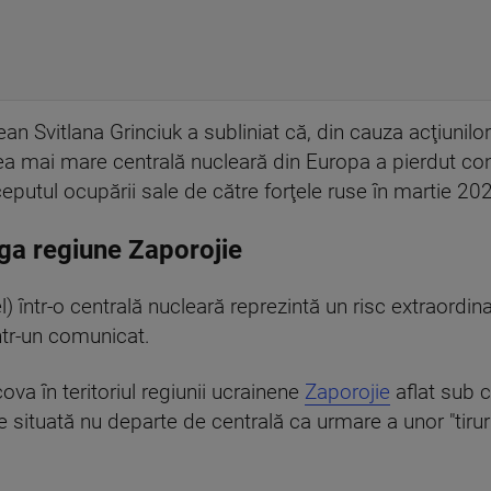
ean Svitlana Grinciuk a subliniat că, din cauza acţiunilor
 mai mare centrală nucleară din Europa a pierdut con
eputul ocupării sale de către forţele ruse în martie 20
aga regiune Zaporojie
l) într-o centrală nucleară reprezintă un risc extraordin
ntr-un comunicat.
va în teritoriul regiunii ucrainene
Zaporojie
aflat sub c
re situată nu departe de centrală ca urmare a unor "tirur