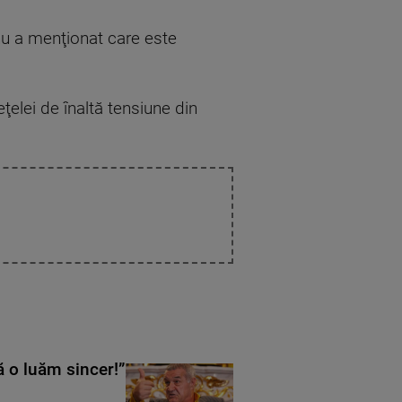
nu a menţionat care este
ţelei de înaltă tensiune din
ă o luăm sincer!”