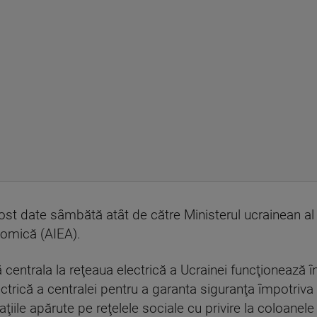
ost date sâmbătă atât de către Ministerul ucrainean al 
tomică (AIEA).
ă centrala la reţeaua electrică a Ucrainei funcţionează î
ctrică a centralei pentru a garanta siguranţa împotriva r
ţiile apărute pe reţelele sociale cu privire la coloanele