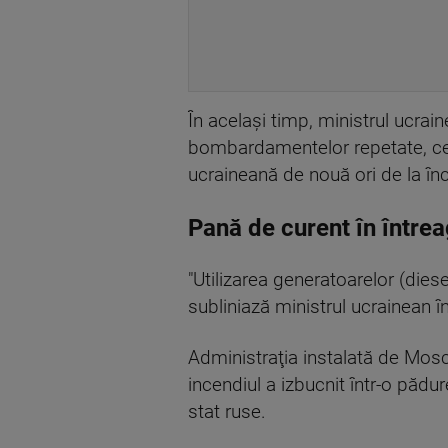
În acelaşi timp, ministrul ucrain
bombardamentelor repetate, cea
ucraineană de nouă ori de la înc
Pană de curent în între
"Utilizarea generatoarelor (diese
subliniază ministrul ucrainean î
Administraţia instalată de Mosco
incendiul a izbucnit într-o pădu
stat ruse.