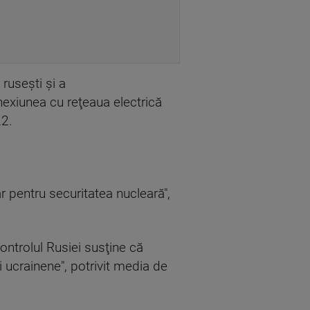
 ruseşti şi a
exiunea cu reţeaua electrică
22.
ar pentru securitatea nucleară",
ontrolul Rusiei susţine că
i ucrainene", potrivit media de