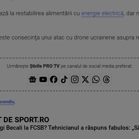
ează la restabilirea alimentării cu
energie electrică
, dar 
 este consecinţa unui atac cu drone ucrainene asupra re
Urmărește
Știrile PRO TV
pe canalul de social media preferat:
ncendiu
,
 DE SPORT.RO
gi Becali la FCSB? Tehnicianul a răspuns fabulos: „S