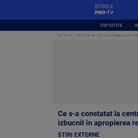
StirilePROTV
TOP CITITE
U
Stirileprotv
Stiri externe
Ce s-a constatat la central
Ce s-a constatat la cent
izbucnit în apropierea r
STIRI EXTERNE