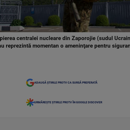
ierea centralei nucleare din Zaporojie (sudul Ucraine
 nu reprezintă momentan o ameninţare pentru siguranţ
ADAUGĂ ȘTIRILE PROTV CA SURSĂ PREFERATĂ
URMĂREȘTE ȘTIRILE PROTV ÎN GOOGLE DISCOVER