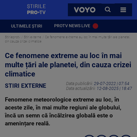
StirilePROTV
CAUTA
VOYO
TOATE 
PROTV NEWS LIVE
ULTIMELE ȘTIRI
Stirileprotv
Stiri externe
Ce fenomene extreme au loc în mai multe țări ale planetei,
din cauza crizei climatice
Ce fenomene extreme au loc în mai
multe țări ale planetei, din cauza crizei
climatice
Data publicării:
29-07-2022 | 07:54
STIRI EXTERNE
Data actualizării:
12-08-2025 | 18:47
Fenomene meteorologice extreme au loc, în
aceste zile, în mai multe regiuni ale globului,
încă un semn că încălzirea globală este o
amenințare reală.