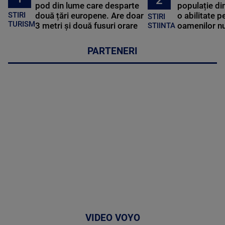
pod din lume care desparte
populație di
STIRI
două țări europene. Are doar
o abilitate p
STIRI
TURISM
3 metri și două fusuri orare
oamenilor nu
STIINTA
PARTENERI
VIDEO VOYO