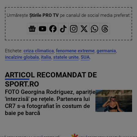
Urmărește
Știrile PRO TV
pe canalul de social media preferat:
Etichete:
criza climatica
,
fenomene extreme
,
germania
,
incalzire globala
,
italia
,
statele unite
,
SUA
,
ARTICOL RECOMANDAT DE
SPORT.RO
FOTO Georgina Rodriguez, apariție
'interzisă' pe rețele. Partenera lui
CR7 s-a fotografiat în costum de
baie pe barcă