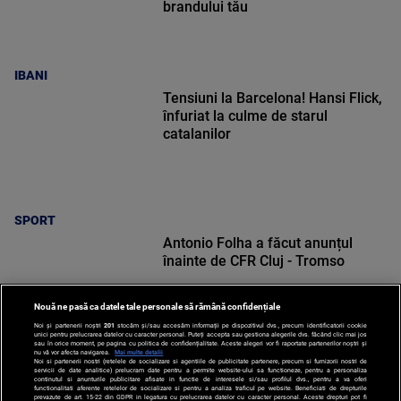
brandului tău
IBANI
Tensiuni la Barcelona! Hansi Flick,
înfuriat la culme de starul
catalanilor
SPORT
Antonio Folha a făcut anunțul
înainte de CFR Cluj - Tromso
Nouă ne pasă ca datele tale personale să rămână confidențiale
Noi și partenerii noștri
201
stocăm și/sau accesăm informații pe dispozitivul dvs., precum identificatorii cookie
unici pentru prelucrarea datelor cu caracter personal. Puteți accepta sau gestiona alegerile dvs. făcând clic mai jos
sau în orice moment, pe pagina cu politica de confidențialitate. Aceste alegeri vor fi raportate partenerilor noștri și
nu vă vor afecta navigarea.
Mai multe detalii
Noi si partenerii nostri (retelele de socializare si agentiile de publicitate partenere, precum si furnizorii nostri de
SPORT
servicii de date analitice) prelucram date pentru a permite website-ului sa functioneze, pentru a personaliza
continutul si anunturile publicitare afisate in functie de interesele si/sau profilul dvs., pentru a va oferi
functionalitati aferente retelelor de socializare si pentru a analiza traficul pe website. Beneficiati de drepturile
prevazute de art. 15-22 din GDPR in legatura cu prelucrarea datelor cu caracter personal. Aceste drepturi pot fi