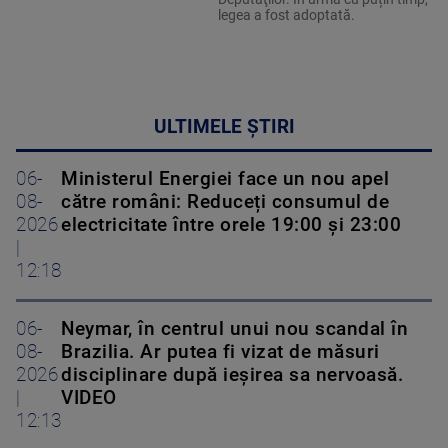
legea a fost adoptată.
ULTIMELE ȘTIRI
06-
Ministerul Energiei face un nou apel
08-
către români: Reduceți consumul de
2026
electricitate între orele 19:00 și 23:00
|
12:18
06-
Neymar, în centrul unui nou scandal în
08-
Brazilia. Ar putea fi vizat de măsuri
2026
disciplinare după ieșirea sa nervoasă.
|
VIDEO
12:13