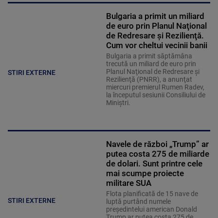
Bulgaria a primit un miliard
de euro prin Planul Naţional
de Redresare şi Rezilienţă.
Cum vor cheltui vecinii banii
Bulgaria a primit săptămâna
trecută un miliard de euro prin
Planul Naţional de Redresare şi
STIRI EXTERNE
Rezilienţă (PNRR), a anunţat
miercuri premierul Rumen Radev,
la începutul sesiunii Consiliului de
Miniştri.
Navele de război „Trump” ar
putea costa 275 de miliarde
de dolari. Sunt printre cele
mai scumpe proiecte
militare SUA
Flota planificată de 15 nave de
STIRI EXTERNE
luptă purtând numele
preşedintelui american Donald
Trump ar putea costa 275 de