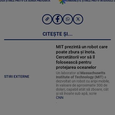
UGĂ ȘTIRILE PROTV CA SURSĂ PREFERATĂ
URMĂREȘTE ȘTIRILE PROTV ÎN GOOGLE 
CITEȘTE ȘI...
MIT prezintă un robot care
poate zbura și înota.
Cercetătorii vor să îl
folosească pentru
protejarea oceanelor
Un laborator al
Massachusetts
STIRI EXTERNE
Institute of Technology (MIT)
a
dezvoltat un robot cu aripi mobile,
în valoare de aproximativ 300 de
dolari, capabil atât să zboare, cât
și să înoate sub apă, scrie
CNN
.