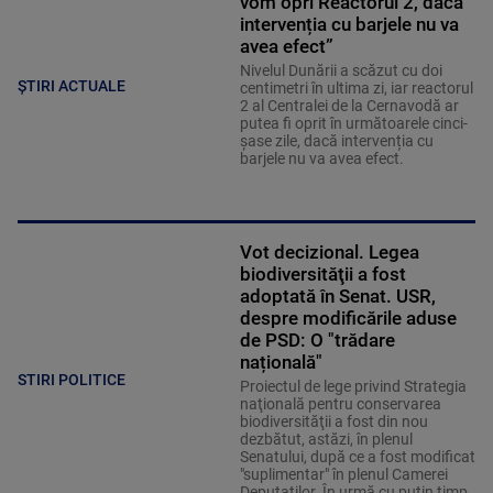
vom opri Reactorul 2, dacă
intervenția cu barjele nu va
avea efect”
Nivelul Dunării a scăzut cu doi
ȘTIRI ACTUALE
centimetri în ultima zi, iar reactorul
2 al Centralei de la Cernavodă ar
putea fi oprit în următoarele cinci-
șase zile, dacă intervenția cu
barjele nu va avea efect.
Vot decizional. Legea
biodiversităţii a fost
adoptată în Senat. USR,
despre modificările aduse
de PSD: O "trădare
națională"
STIRI POLITICE
Proiectul de lege privind Strategia
naţională pentru conservarea
biodiversităţii a fost din nou
dezbătut, astăzi, în plenul
Senatului, după ce a fost modificat
"suplimentar" în plenul Camerei
Deputaţilor. În urmă cu puțin timp,