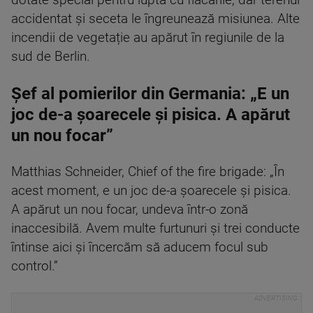
dotate special pentru lupta cu flăcările, dar terenul
accidentat și seceta le îngreunează misiunea. Alte
incendii de vegetație au apărut în regiunile de la
sud de Berlin.
Șef al pomierilor din Germania: „E un
joc de-a șoarecele și pisica. A apărut
un nou focar”
Matthias Schneider, Chief of the fire brigade: „În
acest moment, e un joc de-a șoarecele și pisica.
A apărut un nou focar, undeva într-o zonă
inaccesibilă. Avem multe furtunuri și trei conducte
întinse aici și încercăm să aducem focul sub
control.”