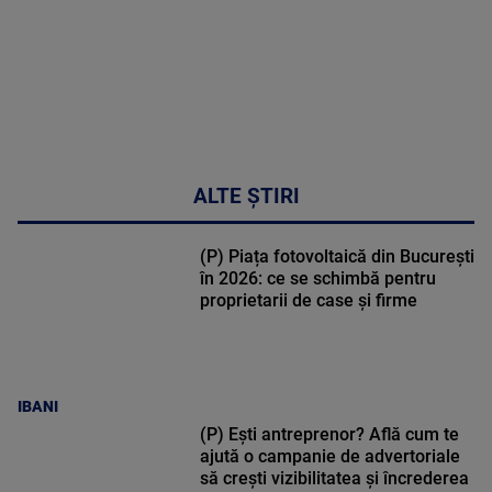
MULTE
DETALII
34:04
ALTE ȘTIRI
(P) Piața fotovoltaică din București
în 2026: ce se schimbă pentru
proprietarii de case și firme
IBANI
(P) Ești antreprenor? Află cum te
ajută o campanie de advertoriale
să crești vizibilitatea și încrederea