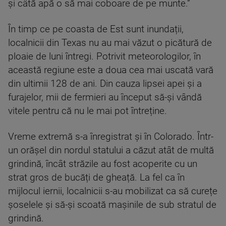
și câtă apă o să mai coboare de pe munte.”
În timp ce pe coasta de Est sunt inundații,
localnicii din Texas nu au mai văzut o picătură de
ploaie de luni întregi. Potrivit meteorologilor, în
această regiune este a doua cea mai uscată vară
din ultimii 128 de ani. Din cauza lipsei apei și a
furajelor, mii de fermieri au început să-și vândă
vitele pentru că nu le mai pot întreține.
Vreme extremă s-a înregistrat și în Colorado. Într-
un orășel din nordul statului a căzut atât de multă
grindină, încât străzile au fost acoperite cu un
strat gros de bucăți de gheață. La fel ca în
mijlocul iernii, localnicii s-au mobilizat ca să curețe
șoselele și să-și scoată mașinile de sub stratul de
grindină.