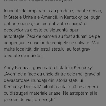
Inundații de amploare s-au produs și peste ocean,
în Statele Unite ale Americii. În Kentucky, cel puțin
opt persoane și-au pierdut viața și numărul
deceselor va crește cu siguranță, spun
autoritățile. Zeci de oameni au fost adunați de pe
acoperișurile caselor de echipele se salvare. Mai
multe localități din estul statului au fost grav
afectate de inundații.
Andy Beshear, guvernatorul statului Kentucky:
„Avem de-a face cu unele dintre cele mai grave și
devastatoare inundații din istoria statului
Kentucky. Din toată situația asta o să ne alegem
cu distrugeri materiale uriașe. Ne așteptăm și la
pierderi de vieți omenești.”