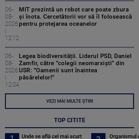
06-
MIT prezintă un robot care poate zbura
08-
și înota. Cercetătorii vor să îl folosească
2026
pentru protejarea oceanelor
|
12:12
06-
Legea biodiversității. Liderul PSD, Daniel
08-
Zamfir, către ”colegii neomarxiști” din
2026
USR: ”Oamenii sunt înaintea
|
păsărelelor!”
12:04
VEZI MAI MULTE ȘTIRI
TOP CITITE
Unde se află cel mai scurt
Organismul 
1
2