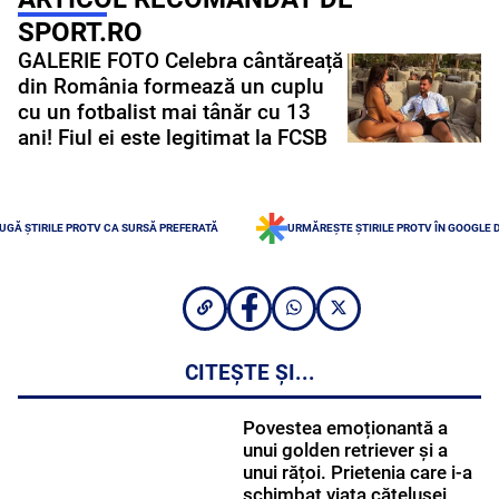
SPORT.RO
GALERIE FOTO Celebra cântăreață
din România formează un cuplu
cu un fotbalist mai tânăr cu 13
ani! Fiul ei este legitimat la FCSB
UGĂ ȘTIRILE PROTV CA SURSĂ PREFERATĂ
URMĂREȘTE ȘTIRILE PROTV ÎN GOOGLE 
CITEȘTE ȘI...
Povestea emoționantă a
unui golden retriever și a
unui rățoi. Prietenia care i-a
schimbat viața cățelușei