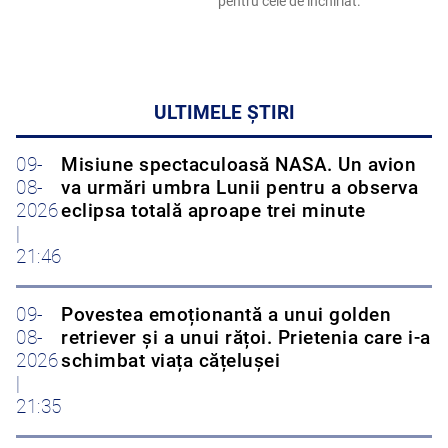
pentru cele de închiriat.
ULTIMELE ȘTIRI
09-
Misiune spectaculoasă NASA. Un avion
08-
va urmări umbra Lunii pentru a observa
2026
eclipsa totală aproape trei minute
|
21:46
09-
Povestea emoționantă a unui golden
08-
retriever și a unui rățoi. Prietenia care i-a
2026
schimbat viața cățelușei
|
21:35