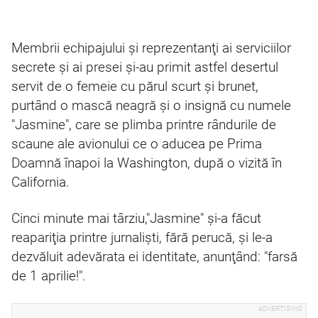
Membrii echipajului şi reprezentanţi ai serviciilor
secrete şi ai presei şi-au primit astfel desertul
servit de o femeie cu părul scurt şi brunet,
purtând o mască neagră şi o insignă cu numele
"Jasmine", care se plimba printre rândurile de
scaune ale avionului ce o aducea pe Prima
Doamnă înapoi la Washington, după o vizită în
California.
Cinci minute mai târziu,"Jasmine" şi-a făcut
reapariţia printre jurnalişti, fără perucă, şi le-a
dezvăluit adevărata ei identitate, anunţând: "farsă
de 1 aprilie!".