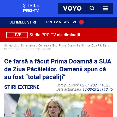
StirilePROTV
CAUTA
VOYO
TOATE 
PROTV NEWS LIVE
ULTIMELE ȘTIRI
LIVE
Știrile PRO TV ale dimineții
Stirileprotv
Stiri externe
Ce farsă a făcut Prima Doamnă a SUA de Ziua Păcălelilor.
Oamenii spun că au fost ”total păcăliți”
Ce farsă a făcut Prima Doamnă a SUA
de Ziua Păcălelilor. Oamenii spun că
au fost ”total păcăliți”
Data publicării:
02-04-2021 | 10:23
STIRI EXTERNE
Data actualizării:
13-08-2025 | 13:46