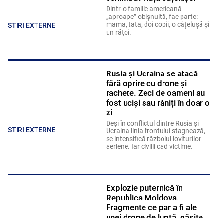
Dintr-o familie americană
„aproape” obișnuită, fac parte:
mama, tata, doi copii, o cățelușă și
STIRI EXTERNE
un rățoi.
Rusia și Ucraina se atacă
fără oprire cu drone și
rachete. Zeci de oameni au
fost uciși sau răniți în doar o
zi
Deși în conflictul dintre Rusia și
STIRI EXTERNE
Ucraina linia frontului stagnează,
se intensifică războiul loviturilor
aeriene. Iar civilii cad victime.
Explozie puternică în
Republica Moldova.
Fragmente ce par a fi ale
unei drone de luptă, găsite