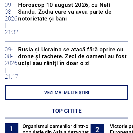
09-
Horoscop 10 august 2026, cu Neti
08-
Sandu. Zodia care va avea parte de
2026
notorietate și bani
|
21:32
09-
Rusia și Ucraina se atacă fără oprire cu
08-
drone și rachete. Zeci de oameni au fost
2026
uciși sau răniți în doar o zi
|
21:17
VEZI MAI MULTE ȘTIRI
TOP CITITE
Organismul oamenilor dintr-o
Victorie p
1
2
populație din Asia a dezvoltat
Europeană