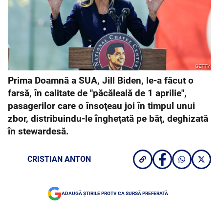
GETTY
Prima Doamnă a SUA, Jill Biden, le-a făcut o
farsă, în calitate de "păcăleală de 1 aprilie",
pasagerilor care o însoţeau joi în timpul unui
zbor, distribuindu-le îngheţată pe băţ, deghizată
în stewardesă.
CRISTIAN ANTON
ADAUGĂ ȘTIRILE PROTV CA SURSĂ PREFERATĂ