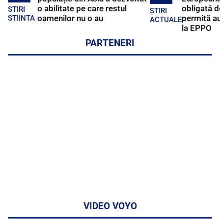
o abilitate pe care restul
obligată d
STIRI
ȘTIRI
oamenilor nu o au
permită au
STIINTA
ACTUALE
la EPPO
PARTENERI
VIDEO VOYO