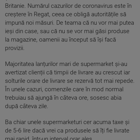
Britanie. Numărul cazurilor de coronavirus este în
creștere în Regat, ceea ce obligă autoritățile să
impună noi măsuri. De teama că nu vor mai putea
ieși din case, sau că nu se vor mai găsi produse
la magazine, oamenii au început să își facă
provizii.
Majoritatea lanțurilor mari de supermarket și-au
avertizat clienții că timpii de livrare au crescut iar
solturile orare de livrare se rezervă tot mai repede.
În unele cazuri, comenzile care în mod normal
trebuiau să ajungă în câteva ore, sosesc abia
după câteva zile.
Ba chiar unele supermarketuri cer acuma taxe și
de 5-6 lire dacă vrei ca produsele să îți fie livrate
mai rapid, într-un interval orar ales.