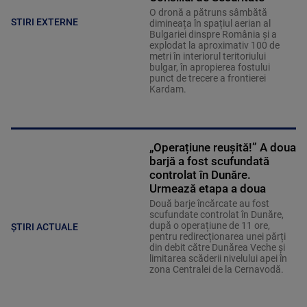
O dronă a pătruns sâmbătă
STIRI EXTERNE
dimineața în spațiul aerian al
Bulgariei dinspre România și a
explodat la aproximativ 100 de
metri în interiorul teritoriului
bulgar, în apropierea fostului
punct de trecere a frontierei
Kardam.
„Operațiune reușită!” A doua
barjă a fost scufundată
controlat în Dunăre.
Urmează etapa a doua
Două barje încărcate au fost
scufundate controlat în Dunăre,
după o operațiune de 11 ore,
ȘTIRI ACTUALE
pentru redirecționarea unei părți
din debit către Dunărea Veche și
limitarea scăderii nivelului apei în
zona Centralei de la Cernavodă.