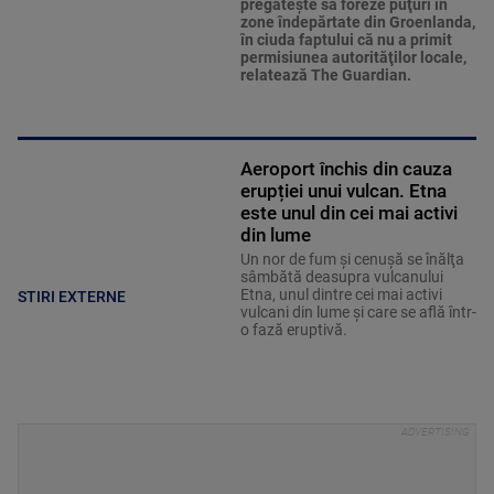
pregăteşte să foreze puţuri în
zone îndepărtate din Groenlanda,
în ciuda faptului că nu a primit
permisiunea autorităţilor locale,
relatează The Guardian.
Aeroport închis din cauza
erupției unui vulcan. Etna
este unul din cei mai activi
din lume
Un nor de fum şi cenuşă se înălţa
sâmbătă deasupra vulcanului
Etna, unul dintre cei mai activi
STIRI EXTERNE
vulcani din lume şi care se află într-
o fază eruptivă.