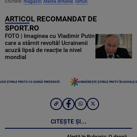
Etichete:
magazin
,
Marea Britanie
,
rafturi
,
ARTICOL RECOMANDAT DE
SPORT.RO
FOTO | Imaginea cu Vladimir Putin
care a stârnit revoltă! Ucrainenii
acuză lipsă de reacție la nivel
mondial
UGĂ ȘTIRILE PROTV CA SURSĂ PREFERATĂ
URMĂREȘTE ȘTIRILE PROTV ÎN GOOGLE 
CITEȘTE ȘI...
Alertă în Bulgaria: O dronă