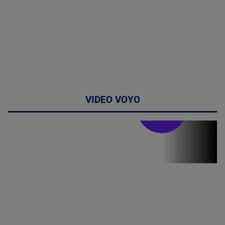
VIDEO VOYO
Stirile PRO TV
Stirile PRO
TV # 07.00 -