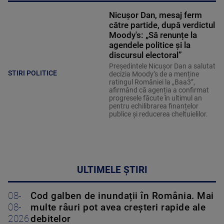
Nicușor Dan, mesaj ferm
către partide, după verdictul
Moody's: „Să renunțe la
agendele politice şi la
discursul electoral”
Președintele Nicușor Dan a salutat
STIRI POLITICE
decizia Moody’s de a menține
ratingul României la „Baa3”,
afirmând că agenția a confirmat
progresele făcute în ultimul an
pentru echilibrarea finanțelor
publice și reducerea cheltuielilor.
ULTIMELE ȘTIRI
08-
Cod galben de inundații în România. Mai
08-
multe râuri pot avea creșteri rapide ale
2026
debitelor