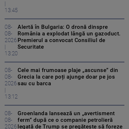
|
13:45
08-
Alertă în Bulgaria: O dronă dinspre
08-
România a explodat lângă un gazoduct.
2026
Premierul a convocat Consiliul de
|
Securitate
13:20
08-
Cele mai frumoase plaje „ascunse” din
08-
Grecia la care poți ajunge doar pe jos
2026
sau cu barca
|
13:12
08-
Groenlanda lansează un „avertisment
08-
ferm” după ce o companie petrolieră
2026
legată de Trump se pregătește să foreze