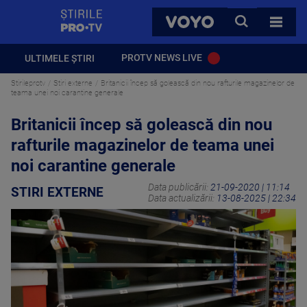
StirilePROTV
CAUTA
VOYO
TOATE 
PROTV NEWS LIVE
ULTIMELE ȘTIRI
Stirileprotv
Stiri externe
Britanicii încep să golească din nou rafturile magazinelor de
teama unei noi carantine generale
Britanicii încep să golească din nou
rafturile magazinelor de teama unei
noi carantine generale
Data publicării:
21-09-2020 | 11:14
STIRI EXTERNE
Data actualizării:
13-08-2025 | 22:34