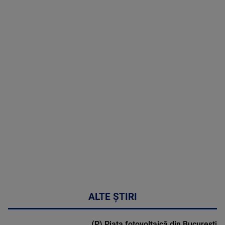
08 August
2026
MAI
MULTE
DETALII
02:32:45
ALTE ȘTIRI
(P) Piața fotovoltaică din București