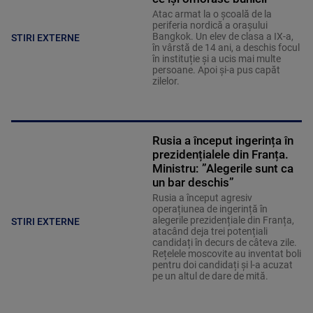
Atac armat la o școală de la
periferia nordică a orașului
Bangkok. Un elev de clasa a IX-a,
STIRI EXTERNE
în vârstă de 14 ani, a deschis focul
în instituție și a ucis mai multe
persoane. Apoi și-a pus capăt
zilelor.
Rusia a început ingerința în
prezidențialele din Franța.
Ministru: ”Alegerile sunt ca
un bar deschis”
Rusia a început agresiv
operațiunea de ingerință în
alegerile prezidențiale din Franța,
STIRI EXTERNE
atacând deja trei potențiali
candidați în decurs de câteva zile.
Rețelele moscovite au inventat boli
pentru doi candidați și l-a acuzat
pe un altul de dare de mită.