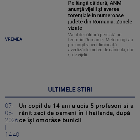
Pe lângă căldură, ANM
anunță vijelii și averse
torențiale în numeroase
județe din România. Zonele
vizate
Valul de căldură persistă pe
VREMEA
teritoriul României. Meterologii au
prelungit vineri dimineață
avertizările meteo de caniculă, dar
și de vijelii.
ULTIMELE ȘTIRI
07-
Un copil de 14 ani a ucis 5 profesori și a
08-
rănit zeci de oameni în Thailanda, după
2026
ce își omorâse bunicii
|
14:40