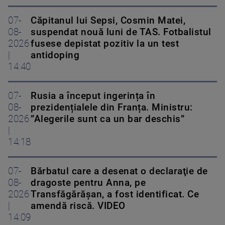
07-
Căpitanul lui Sepsi, Cosmin Matei,
08-
suspendat nouă luni de TAS. Fotbalistul
2026
fusese depistat pozitiv la un test
|
antidoping
14:40
07-
Rusia a început ingerința în
08-
prezidențialele din Franța. Ministru:
2026
”Alegerile sunt ca un bar deschis”
|
14:18
07-
Bărbatul care a desenat o declaraţie de
08-
dragoste pentru Anna, pe
2026
Transfăgărăşan, a fost identificat. Ce
|
amendă riscă. VIDEO
14:09