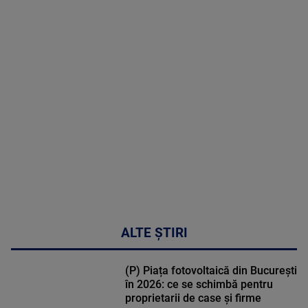
2026
MAI
MULTE
DETALII
03:33:11
ALTE ȘTIRI
(P) Piața fotovoltaică din București
în 2026: ce se schimbă pentru
proprietarii de case și firme