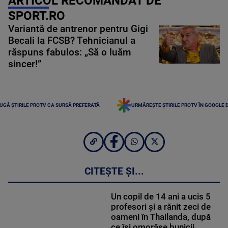
ARTICOL RECOMANDAT DE
SPORT.RO
Variantă de antrenor pentru Gigi
Becali la FCSB? Tehnicianul a
răspuns fabulos: „Să o luăm
sincer!”
UGĂ ȘTIRILE PROTV CA SURSĂ PREFERATĂ
URMĂREȘTE ȘTIRILE PROTV ÎN GOOGLE 
CITEȘTE ȘI...
Un copil de 14 ani a ucis 5
profesori și a rănit zeci de
oameni în Thailanda, după
ce își omorâse bunicii