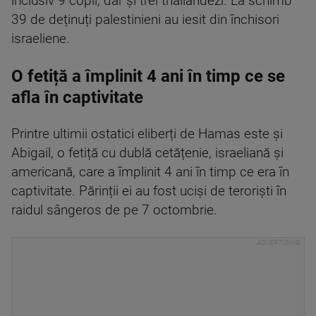
inclusiv 9 copii, dar și trei thailandezi. La schimb
39 de deținuți palestinieni au iesit din închisori
israeliene.
O fetiță a împlinit 4 ani în timp ce se
afla în captivitate
Printre ultimii ostatici eliberți de Hamas este și
Abigail, o fetiță cu dublă cetățenie, israeliană și
americană, care a împlinit 4 ani în timp ce era în
captivitate. Părinții ei au fost uciși de teroriști în
raidul sângeros de pe 7 octombrie.