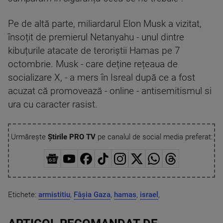
Pe de altă parte, miliardarul Elon Musk a vizitat,
însoțit de premierul Netanyahu - unul dintre
kibuțurile atacate de teroriștii Hamas pe 7
octombrie. Musk - care deține rețeaua de
socializare X, - a mers în Isreal după ce a fost
acuzat că promovează - online - antisemitismul si
ura cu caracter rasist.
Urmărește
Știrile PRO TV
pe canalul de social media preferat:
Etichete:
armistitiu
,
Fâșia Gaza
,
hamas
,
israel
,