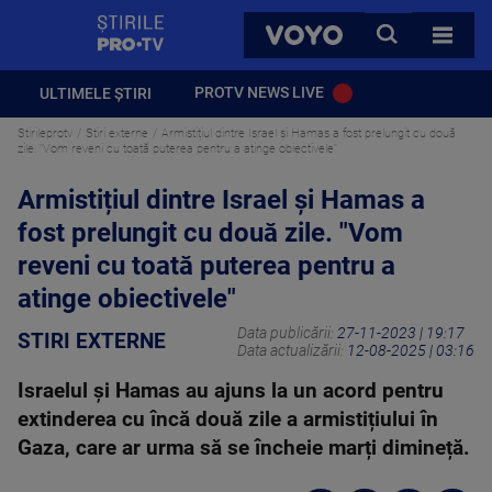
StirilePROTV
CAUTA
VOYO
TOATE 
PROTV NEWS LIVE
ULTIMELE ȘTIRI
Stirileprotv
Stiri externe
Armistițiul dintre Israel și Hamas a fost prelungit cu două
zile. "Vom reveni cu toată puterea pentru a atinge obiectivele"
Armistițiul dintre Israel și Hamas a
fost prelungit cu două zile. "Vom
reveni cu toată puterea pentru a
atinge obiectivele"
Data publicării:
27-11-2023 | 19:17
STIRI EXTERNE
Data actualizării:
12-08-2025 | 03:16
Israelul și Hamas au ajuns la un acord pentru
extinderea cu încă două zile a armistițiului în
Gaza, care ar urma să se încheie marți dimineță.