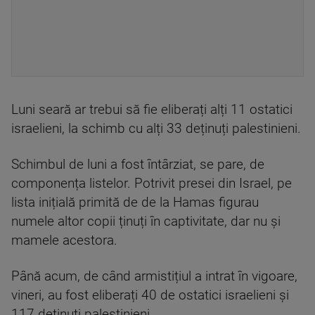
Luni seară ar trebui să fie eliberați alți 11 ostatici
israelieni, la schimb cu alți 33 deținuți palestinieni.
Schimbul de luni a fost întârziat, se pare, de
componența listelor. Potrivit presei din Israel, pe
lista inițială primită de de la Hamas figurau
numele altor copii ținuți în captivitate, dar nu și
mamele acestora.
Până acum, de când armistițiul a intrat în vigoare,
vineri, au fost eliberați 40 de ostatici israelieni și
117 deținuți palestinieni.