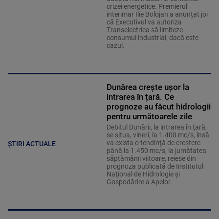
crizei energetice. Premierul
interimar Ilie Bolojan a anunțat joi
că Executivul va autoriza
Transelectrica să limiteze
consumul industrial, dacă este
cazul.
Dunărea crește ușor la
intrarea în țară. Ce
prognoze au făcut hidrologii
pentru următoarele zile
Debitul Dunării, la intrarea în ţară,
se situa, vineri, la 1.400 mc/s, însă
va exista o tendinţă de creştere
ȘTIRI ACTUALE
până la 1.450 mc/s, la jumătatea
săptămânii viitoare, reiese din
prognoza publicată de Institutul
Naţional de Hidrologie şi
Gospodărire a Apelor.