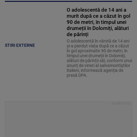
O adolescentă de 14 ani a
murit după ce a căzut în gol
90 de metri, în timpul unei
drumeții în Dolomiți, alături
de părinți
O adolescentă în vârstă de 14 ani
STIRI EXTERNE
și-a pierdut viața după ce a căzut
în gol aproximativ 90 de metri, în
timpul unei drumeții în Dolomiți,
alături de părinții săi, conform unui
anunț de vineri al salvamontiștilor
italieni, informează agenția de
presă DPA.