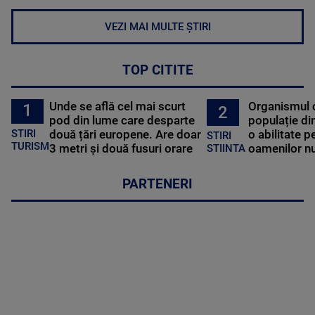
VEZI MAI MULTE ȘTIRI
TOP CITITE
Unde se află cel mai scurt
Organismul 
1
2
pod din lume care desparte
populație di
STIRI
două țări europene. Are doar
o abilitate p
STIRI
TURISM
3 metri și două fusuri orare
oamenilor nu
STIINTA
PARTENERI