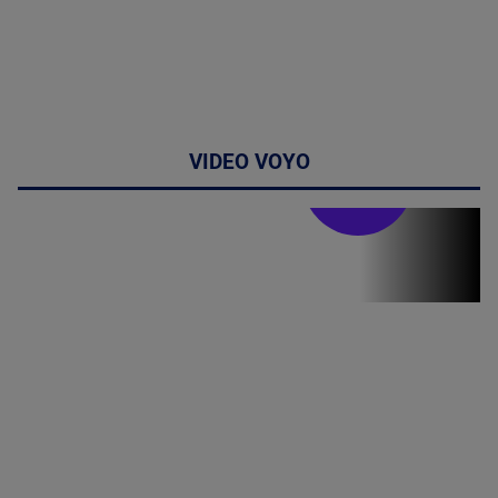
VIDEO VOYO
Stirile PRO TV
Stirile PRO
TV # 06.00 -
07 August