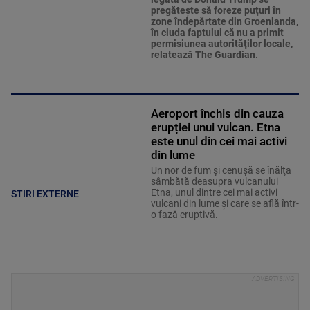
pregăteşte să foreze puţuri în
zone îndepărtate din Groenlanda,
în ciuda faptului că nu a primit
permisiunea autorităţilor locale,
relatează The Guardian.
Aeroport închis din cauza
erupției unui vulcan. Etna
este unul din cei mai activi
din lume
Un nor de fum şi cenuşă se înălţa
sâmbătă deasupra vulcanului
Etna, unul dintre cei mai activi
STIRI EXTERNE
vulcani din lume şi care se află într-
o fază eruptivă.