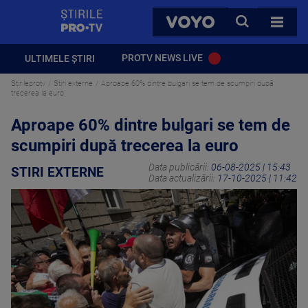
StirilePROTV
CAUTA
VOYO
TOATE 
PROTV NEWS LIVE
ULTIMELE ȘTIRI
Stirileprotv
Stiri externe
Aproape 60% dintre bulgari se tem de scumpiri după
trecerea la euro
Aproape 60% dintre bulgari se tem de
scumpiri după trecerea la euro
Data publicării:
06-08-2025 | 15:43
STIRI EXTERNE
Data actualizării:
17-10-2025 | 11:42