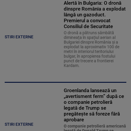
Alertă în Bulgaria: O dronă
dinspre România a explodat
lângă un gazoduct.
Premierul a convocat
Consiliul de Securitate
O dronă a pătruns sâmbătă
STIRI EXTERNE
dimineața în spațiul aerian al
Bulgariei dinspre România și a
explodat la aproximativ 100 de
metri în interiorul teritoriului
bulgar, în apropierea fostului
punct de trecere a frontierei
Kardam.
Groenlanda lansează un
„avertisment ferm” după ce
o companie petrolieră
legată de Trump se
pregătește să foreze fără
aprobare
STIRI EXTERNE
O companie petrolieră americană
legată de Donald Trump se