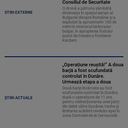
Consiliul de Securitate
O dronă a pătruns sâmbătă
STIRI EXTERNE
dimineața în spațiul aerian al
Bulgariei dinspre România și a
explodat la aproximativ 100 de
metri în interiorul teritoriului
bulgar, în apropierea fostului
punct de trecere a frontierei
Kardam.
„Operațiune reușită!” A doua
barjă a fost scufundată
controlat în Dunăre.
Urmează etapa a doua
Două barje încărcate au fost
scufundate controlat în Dunăre,
după o operațiune de 11 ore,
ȘTIRI ACTUALE
pentru redirecționarea unei părți
din debit către Dunărea Veche și
limitarea scăderii nivelului apei în
zona Centralei de la Cernavodă.