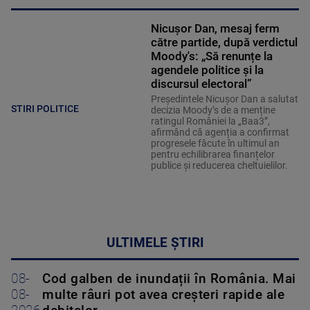
Nicușor Dan, mesaj ferm
către partide, după verdictul
Moody's: „Să renunțe la
agendele politice şi la
discursul electoral”
Președintele Nicușor Dan a salutat
STIRI POLITICE
decizia Moody’s de a menține
ratingul României la „Baa3”,
afirmând că agenția a confirmat
progresele făcute în ultimul an
pentru echilibrarea finanțelor
publice și reducerea cheltuielilor.
ULTIMELE ȘTIRI
08-
Cod galben de inundații în România. Mai
08-
multe râuri pot avea creșteri rapide ale