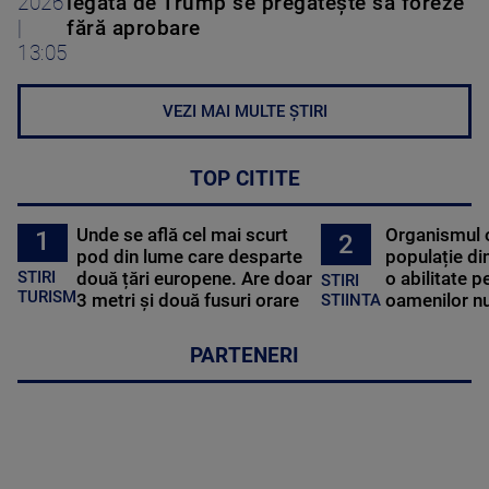
2026
legată de Trump se pregătește să foreze
|
fără aprobare
13:05
VEZI MAI MULTE ȘTIRI
TOP CITITE
Unde se află cel mai scurt
Organismul 
1
2
pod din lume care desparte
populație di
STIRI
două țări europene. Are doar
o abilitate p
STIRI
TURISM
3 metri și două fusuri orare
oamenilor nu
STIINTA
PARTENERI