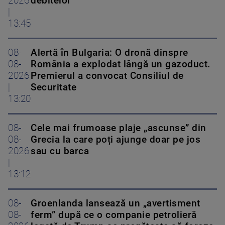
2026
debitelor
|
13:45
08-
Alertă în Bulgaria: O dronă dinspre
08-
România a explodat lângă un gazoduct.
2026
Premierul a convocat Consiliul de
|
Securitate
13:20
08-
Cele mai frumoase plaje „ascunse” din
08-
Grecia la care poți ajunge doar pe jos
2026
sau cu barca
|
13:12
08-
Groenlanda lansează un „avertisment
08-
ferm” după ce o companie petrolieră