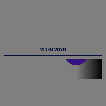
VIDEO VOYO
Stirile PRO TV
Stirile PRO