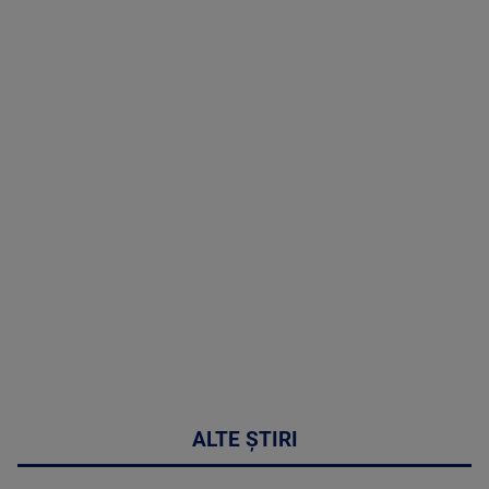
TV # 07.00 -
08 August
2026
MAI
MULTE
DETALII
02:32:45
ALTE ȘTIRI