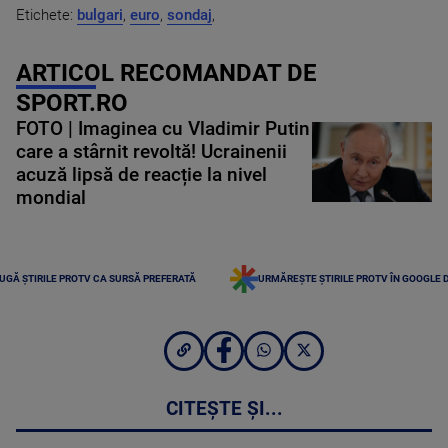
Etichete:
bulgari
,
euro
,
sondaj
,
ARTICOL RECOMANDAT DE
SPORT.RO
FOTO | Imaginea cu Vladimir Putin
care a stârnit revoltă! Ucrainenii
acuză lipsă de reacție la nivel
mondial
UGĂ ȘTIRILE PROTV CA SURSĂ PREFERATĂ
URMĂREȘTE ȘTIRILE PROTV ÎN GOOGLE 
CITEȘTE ȘI...