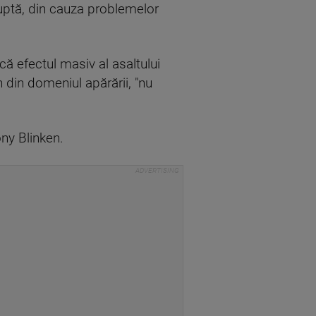
luptă, din cauza problemelor
că efectul masiv al asaltului
n din domeniul apărării, "nu
ony Blinken.