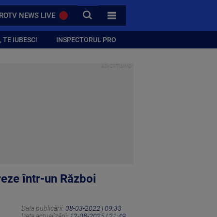
CAUTA
ROTV NEWS LIVE
TOATE CATEGORIILE
 TE IUBESC!
INSPECTORUL PRO
reze într-un Război
Data publicării:
08-03-2022 | 09:33
Data actualizării:
12-08-2025 | 21:49