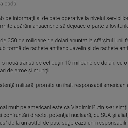
să cadă.
b de informaţii şi de date operative la nivelul serviciil
mite apărării antiaeriene să dejoace o parte a loviturilo
de 350 de milioane de dolari anunţat la sfârşitul lunii fe
b formă de rachete antitanc Javelin şi de rachete anti
o nouă tranşă de cel puţin 10 milioane de dolari, cu
ări de arme şi muniţii.
istenţă militară, promite un înalt responsabil american
 mai mult pe americani este că Vladimir Putin s-ar simţi
 confruntări directe, potenţial nucleară, cu SUA şi alia
us" de la un astfel de pas, sugerează unii responsabili