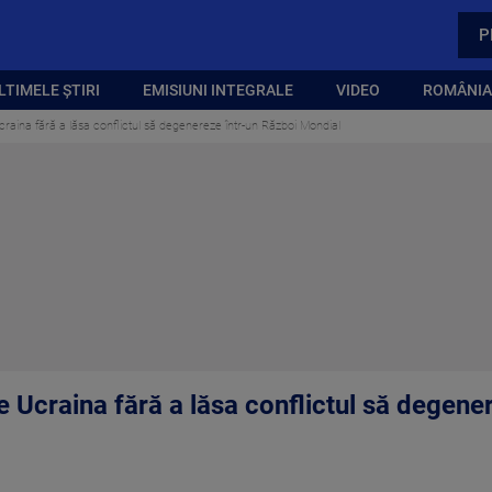
P
LTIMELE ȘTIRI
EMISIUNI INTEGRALE
VIDEO
ROMÂNIA,
craina fără a lăsa conflictul să degenereze într-un Război Mondial
e Ucraina fără a lăsa conflictul să degene