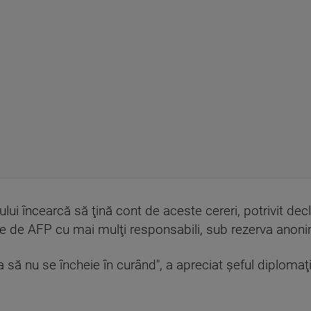
ui încearcă să ţină cont de aceste cereri, potrivit declar
zate de AFP cu mai mulţi responsabili, sub rezerva anoni
a să nu se încheie în curând", a apreciat şeful diploma