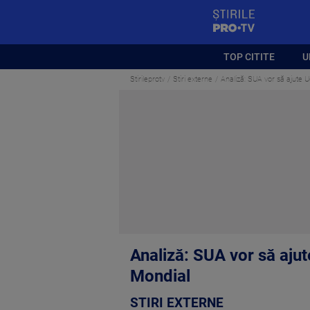
StirilePROTV
TOP CITITE
U
Stirileprotv
Stiri externe
Analiză: SUA vor să ajute U
Analiză: SUA vor să ajut
Mondial
STIRI EXTERNE