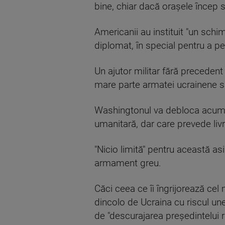
bine, chiar dacă oraşele încep 
Americanii au instituit "un schim
diplomat, în special pentru a per
Un ajutor militar fără precedent 
mare parte armatei ucrainene su
Washingtonul va debloca acum 
umanitară, dar care prevede livr
"Nicio limită" pentru această as
armament greu.
Căci ceea ce îi îngrijorează cel
dincolo de Ucraina cu riscul unei
de "descurajarea preşedintelui r