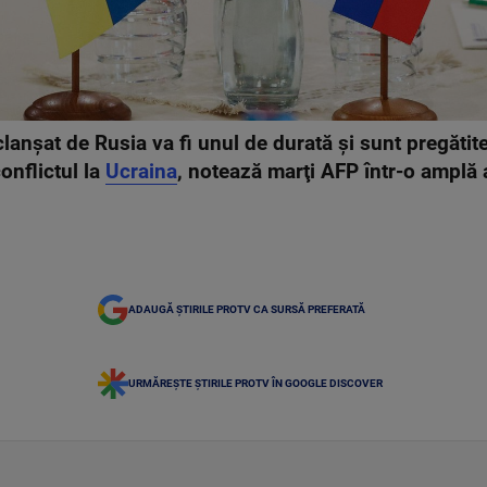
anşat de Rusia va fi unul de durată şi sunt pregătite 
onflictul la
Ucraina
, notează marţi AFP într-o amplă 
ADAUGĂ ȘTIRILE PROTV CA SURSĂ PREFERATĂ
URMĂREȘTE ȘTIRILE PROTV ÎN GOOGLE DISCOVER