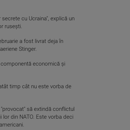
or secrete cu Ucraina", explică un
r ruseşti.
bruarie a fost livrat deja în
aeriene Stinger.
 o componentă economică şi
 atât timp cât nu este vorba de
 "provocat" să extindă conflictul
ţii lor din NATO. Este vorba deci
 americani.