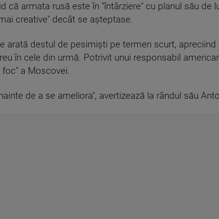
d că armata rusă este în "întârziere" cu planul său de 
 "mai creative" decât se aşteptase.
 se arată destul de pesimişti pe termen scurt, apreciind 
greu în cele din urmă. Potrivit unui responsabil america
 foc" a Moscovei.
înainte de a se ameliora", avertizează la rândul său Ant