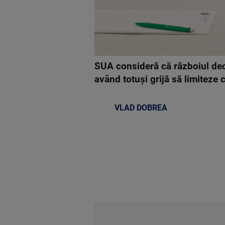
SUA consideră că războiul decl
având totuşi grijă să limiteze c
VLAD DOBREA