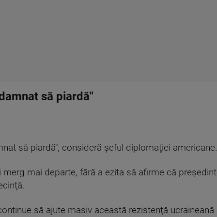
ndamnat să piardă"
nat să piardă", consideră şeful diplomaţiei americane
i merg mai departe, fără a ezita să afirme că preşedintel
ecinţă.
continue să ajute masiv această rezistenţă ucraineană 