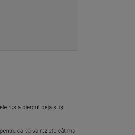
.
e rus a pierdut deja şi îşi
pentru ca ea să reziste cât mai