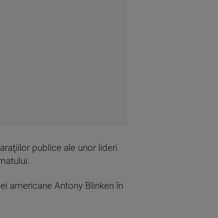
aţiilor publice ale unor lideri
matului.
ţiei americane Antony Blinken în