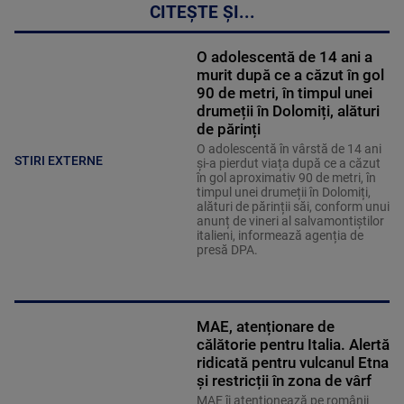
CITEȘTE ȘI...
O adolescentă de 14 ani a
murit după ce a căzut în gol
90 de metri, în timpul unei
drumeții în Dolomiți, alături
de părinți
O adolescentă în vârstă de 14 ani
STIRI EXTERNE
și-a pierdut viața după ce a căzut
în gol aproximativ 90 de metri, în
timpul unei drumeții în Dolomiți,
alături de părinții săi, conform unui
anunț de vineri al salvamontiștilor
italieni, informează agenția de
presă DPA.
MAE, atenționare de
călătorie pentru Italia. Alertă
ridicată pentru vulcanul Etna
și restricții în zona de vârf
MAE îi atenționează pe românii