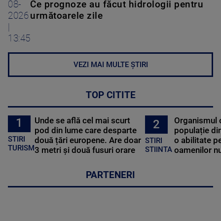
08-
Ce prognoze au făcut hidrologii pentru
2026
următoarele zile
|
13:45
VEZI MAI MULTE ȘTIRI
TOP CITITE
Unde se află cel mai scurt
Organismul 
1
2
pod din lume care desparte
populație di
STIRI
două țări europene. Are doar
o abilitate p
STIRI
TURISM
3 metri și două fusuri orare
oamenilor nu
STIINTA
PARTENERI