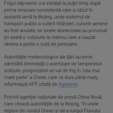
Frigul năprasnic s-a instalat la puţin timp după
prima ninsoare consistentă care a căzut în
această iarnă la Beijing, unde sistemul de
transport public a suferit întârzieri, cursele aeriene
au fost anulate, iar şinele alunecoase au provocat
joi seară o coliziune la metrou care a cauzat
rănirea a peste o sută de persoane.
Autorităţile meteorologice ale ţării au emis
sâmbătă dimineaţă o avertizare de temperaturi
scăzute, prognozând un val de frig în "cea mai
mare parte" a Chinei, care va dura până marţi,
informează AFP, citată de
Agerpres
.
Potrivit agenţiei naţionale de presă China Nouă,
care citează autorităţile de la Beijing, "în unele
regiuni din nordul Chinei şi de-a lungul Fluviului