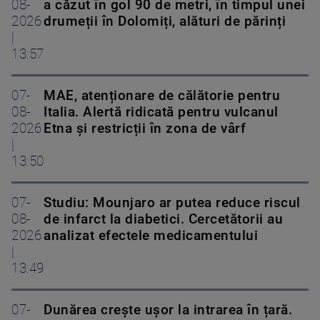
08-
a căzut în gol 90 de metri, în timpul unei
2026
drumeții în Dolomiți, alături de părinți
|
13:57
07-
MAE, atenționare de călătorie pentru
08-
Italia. Alertă ridicată pentru vulcanul
2026
Etna și restricții în zona de vârf
|
13:50
07-
Studiu: Mounjaro ar putea reduce riscul
08-
de infarct la diabetici. Cercetătorii au
2026
analizat efectele medicamentului
|
13:49
07-
Dunărea crește ușor la intrarea în țară.