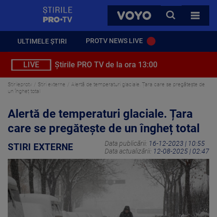
StirilePROTV
CAUTA
VOYO
TOATE 
PROTV NEWS LIVE
ULTIMELE ȘTIRI
LIVE
Știrile PRO TV de la ora 13:00
Stirileprotv
Stiri externe
Alertă de temperaturi glaciale. Țara care se pregătește de
un îngheț total
Alertă de temperaturi glaciale. Țara
care se pregătește de un îngheț total
Data publicării:
16-12-2023 | 10:55
STIRI EXTERNE
Data actualizării:
12-08-2025 | 02:47