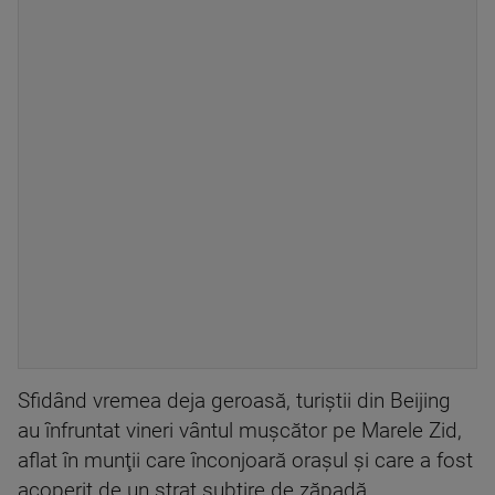
Sfidând vremea deja geroasă, turiştii din Beijing
au înfruntat vineri vântul muşcător pe Marele Zid,
aflat în munţii care înconjoară oraşul şi care a fost
acoperit de un strat subţire de zăpadă.