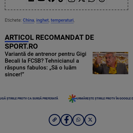
Etichete:
China
,
inghet
,
temperaturi
,
ARTICOL RECOMANDAT DE
SPORT.RO
Variantă de antrenor pentru Gigi
Becali la FCSB? Tehnicianul a
răspuns fabulos: „Să o luăm
sincer!”
UGĂ ȘTIRILE PROTV CA SURSĂ PREFERATĂ
URMĂREȘTE ȘTIRILE PROTV ÎN GOOGLE 