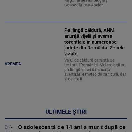
Naţional de Hidrologie şi
Gospodărire a Apelor.
Pe lângă căldură, ANM
anunță vijelii și averse
torențiale în numeroase
județe din România. Zonele
vizate
Valul de căldură persistă pe
VREMEA
teritoriul României. Meterologii au
prelungit vineri dimineață
avertizările meteo de caniculă, dar
și de vijelii.
ULTIMELE ȘTIRI
07-
O adolescentă de 14 ani a murit după ce