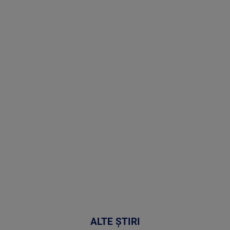
(P) Terapia
hormonală în
menopauză
poate
corecta
sindromul
cardio-
metabolic
MAI
MULTE
DETALII
17:46
ALTE ȘTIRI