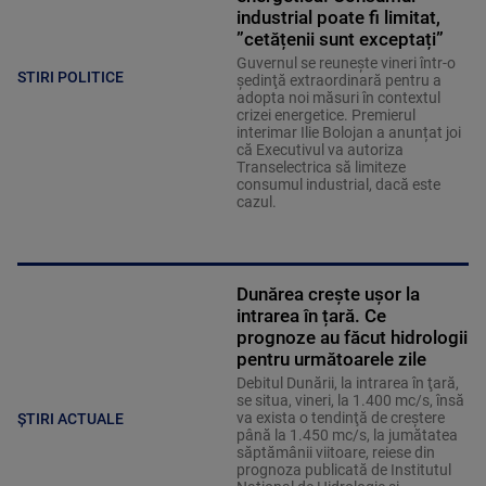
industrial poate fi limitat,
”cetățenii sunt exceptați”
Guvernul se reuneşte vineri într-o
STIRI POLITICE
şedinţă extraordinară pentru a
adopta noi măsuri în contextul
crizei energetice. Premierul
interimar Ilie Bolojan a anunțat joi
că Executivul va autoriza
Transelectrica să limiteze
consumul industrial, dacă este
cazul.
Dunărea crește ușor la
intrarea în țară. Ce
prognoze au făcut hidrologii
pentru următoarele zile
Debitul Dunării, la intrarea în ţară,
se situa, vineri, la 1.400 mc/s, însă
va exista o tendinţă de creştere
ȘTIRI ACTUALE
până la 1.450 mc/s, la jumătatea
săptămânii viitoare, reiese din
prognoza publicată de Institutul