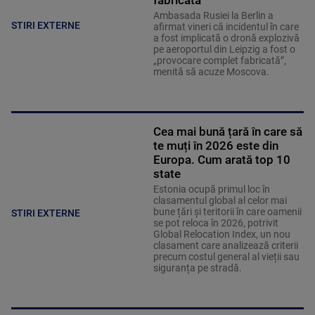
fabricată”
Ambasada Rusiei la Berlin a
STIRI EXTERNE
afirmat vineri că incidentul în care
a fost implicată o dronă explozivă
pe aeroportul din Leipzig a fost o
„provocare complet fabricată”,
menită să acuze Moscova.
Cea mai bună țară în care să
te muți în 2026 este din
Europa. Cum arată top 10
state
Estonia ocupă primul loc în
clasamentul global al celor mai
bune țări și teritorii în care oamenii
STIRI EXTERNE
se pot reloca în 2026, potrivit
Global Relocation Index, un nou
clasament care analizează criterii
precum costul general al vieții sau
siguranța pe stradă.