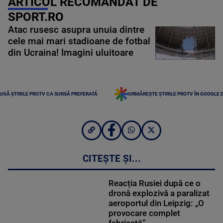
ARTICOL RECOMANDAT DE
SPORT.RO
Atac rusesc asupra unuia dintre
cele mai mari stadioane de fotbal
din Ucraina! Imagini uluitoare
UGĂ ȘTIRILE PROTV CA SURSĂ PREFERATĂ
URMĂREȘTE ȘTIRILE PROTV ÎN GOOGLE 
CITEȘTE ȘI...
Reacția Rusiei după ce o
dronă explozivă a paralizat
aeroportul din Leipzig: „O
provocare complet