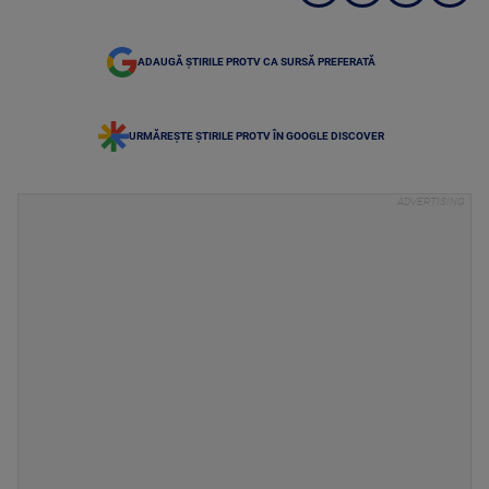
ADAUGĂ ȘTIRILE PROTV CA SURSĂ PREFERATĂ
URMĂREȘTE ȘTIRILE PROTV ÎN GOOGLE DISCOVER