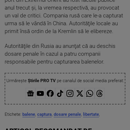
port din Extremul Orient au fost făcute publice
anul trecut şi, la vremea respectivă, au provocat
un val de critici. Compania rusă care le-a capturat
urma să le vândă în China. Autorităţile locale au
primit însă ordin de la Kremlin să le elibereze.
Autorităţile din Rusia au anunţat că au deschis
dosare penale în cazul a patru companii
responsabile pentru capturarea balenelor.
Urmărește
Știrile PRO TV
pe canalul de social media preferat:
Etichete:
balene
,
captura
,
dosare penale
,
libertate
,