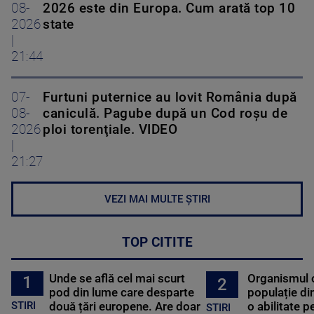
08-
2026 este din Europa. Cum arată top 10
2026
state
|
21:44
07-
Furtuni puternice au lovit România după
08-
caniculă. Pagube după un Cod roşu de
2026
ploi torenţiale. VIDEO
|
21:27
VEZI MAI MULTE ȘTIRI
TOP CITITE
Unde se află cel mai scurt
Organismul 
1
2
pod din lume care desparte
populație di
STIRI
două țări europene. Are doar
o abilitate p
STIRI