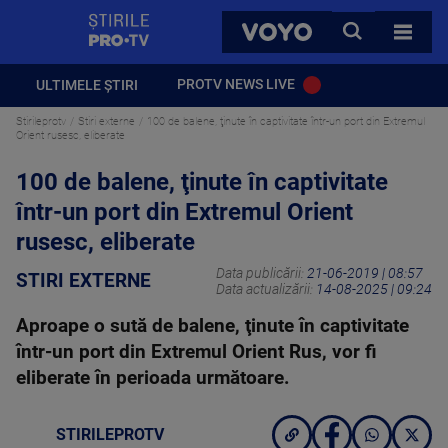
StirilePROTV
CAUTA
VOYO
TOATE 
PROTV NEWS LIVE
ULTIMELE ȘTIRI
Stirileprotv
Stiri externe
100 de balene, ţinute în captivitate într-un port din Extremul
Orient rusesc, eliberate
100 de balene, ţinute în captivitate
într-un port din Extremul Orient
rusesc, eliberate
Data publicării:
21-06-2019 | 08:57
STIRI EXTERNE
Data actualizării:
14-08-2025 | 09:24
Aproape o sută de balene, ţinute în captivitate
într-un port din Extremul Orient Rus, vor fi
eliberate în perioada următoare.
STIRILEPROTV