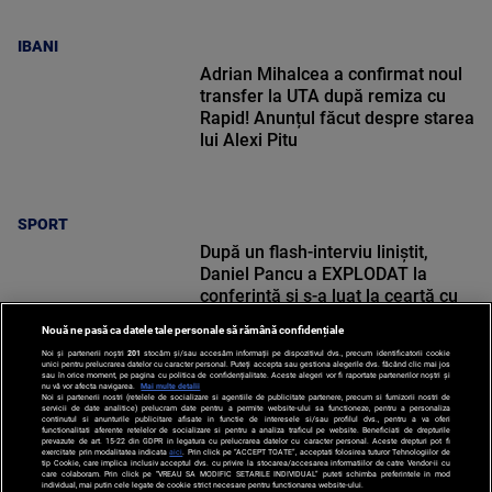
IBANI
Adrian Mihalcea a confirmat noul
transfer la UTA după remiza cu
Rapid! Anunțul făcut despre starea
lui Alexi Pitu
SPORT
După un flash-interviu liniștit,
Daniel Pancu a EXPLODAT la
conferință și s-a luat la ceartă cu
oamenii în sală: ”Gata, nu mai
Nouă ne pasă ca datele tale personale să rămână confidențiale
strigați”
Noi și partenerii noștri
201
stocăm și/sau accesăm informații pe dispozitivul dvs., precum identificatorii cookie
unici pentru prelucrarea datelor cu caracter personal. Puteți accepta sau gestiona alegerile dvs. făcând clic mai jos
sau în orice moment, pe pagina cu politica de confidențialitate. Aceste alegeri vor fi raportate partenerilor noștri și
nu vă vor afecta navigarea.
Mai multe detalii
Noi si partenerii nostri (retelele de socializare si agentiile de publicitate partenere, precum si furnizorii nostri de
SPORT
servicii de date analitice) prelucram date pentru a permite website-ului sa functioneze, pentru a personaliza
continutul si anunturile publicitare afisate in functie de interesele si/sau profilul dvs., pentru a va oferi
functionalitati aferente retelelor de socializare si pentru a analiza traficul pe website. Beneficiati de drepturile
prevazute de art. 15-22 din GDPR in legatura cu prelucrarea datelor cu caracter personal. Aceste drepturi pot fi
exercitate prin modalitatea indicata
aici
. Prin click pe “ACCEPT TOATE”, acceptati folosirea tuturor Tehnologiilor de
tip Cookie, care implica inclusiv acceptul dvs. cu privire la stocarea/accesarea informatiilor de catre Vendor-ii cu
care colaboram. Prin click pe “VREAU SA MODIFIC SETARILE INDIVIDUAL” puteti schimba preferintele in mod
individual, mai putin cele legate de cookie strict necesare pentru functionarea website-ului.