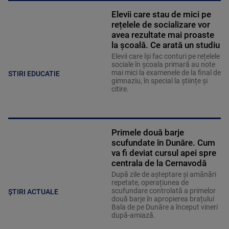
Elevii care stau de mici pe
rețelele de socializare vor
avea rezultate mai proaste
la școală. Ce arată un studiu
Elevii care îşi fac conturi pe rețelele
sociale în școala primară au note
mai mici la examenele de la final de
STIRI EDUCATIE
gimnaziu, în special la științe și
citire.
Primele două barje
scufundate în Dunăre. Cum
va fi deviat cursul apei spre
centrala de la Cernavodă
După zile de așteptare și amânări
repetate, operațiunea de
scufundare controlată a primelor
ȘTIRI ACTUALE
două barje în apropierea brațului
Bala de pe Dunăre a început vineri
după-amiază.