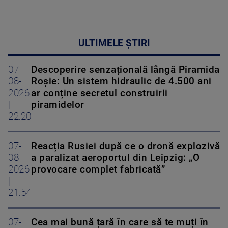
ULTIMELE ȘTIRI
07-
Descoperire senzațională lângă Piramida
08-
Roșie: Un sistem hidraulic de 4.500 ani
2026
ar conține secretul construirii
|
piramidelor
22:20
07-
Reacția Rusiei după ce o dronă explozivă
08-
a paralizat aeroportul din Leipzig: „O
2026
provocare complet fabricată”
|
21:54
07-
Cea mai bună țară în care să te muți în