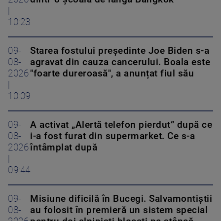
|
10:23
09-
Starea fostului președinte Joe Biden s-a
08-
agravat din cauza cancerului. Boala este
2026
"foarte dureroasă", a anunțat fiul său
|
10:09
09-
A activat „Alertă telefon pierdut” după ce
08-
i-a fost furat din supermarket. Ce s-a
2026
întâmplat după
|
09:44
09-
Misiune dificilă în Bucegi. Salvamontiștii
08-
au folosit în premieră un sistem special