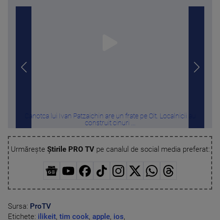
Canotca lui Ivan Patzaichin are un frate pe Olt. Localnicii au
Ap
construit cinuri ...
Urmărește
Știrile PRO TV
pe canalul de social media preferat:
Sursa:
ProTV
Etichete:
ilikeit
,
tim cook
,
apple
,
ios
,