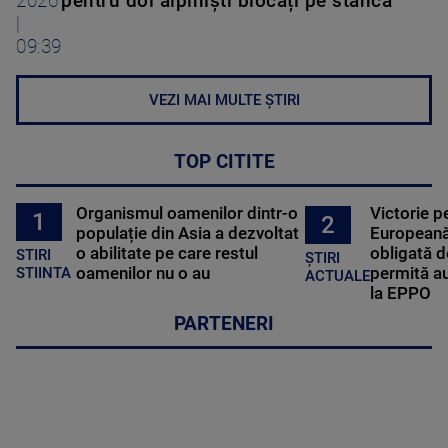
2026
pentru doi alpiniști blocați pe stâncă
|
09:39
VEZI MAI MULTE ȘTIRI
TOP CITITE
Organismul oamenilor dintr-o
Victorie p
1
2
populație din Asia a dezvoltat
Europeană
o abilitate pe care restul
obligată d
STIRI
ȘTIRI
oamenilor nu o au
permită au
STIINTA
ACTUALE
la EPPO
PARTENERI