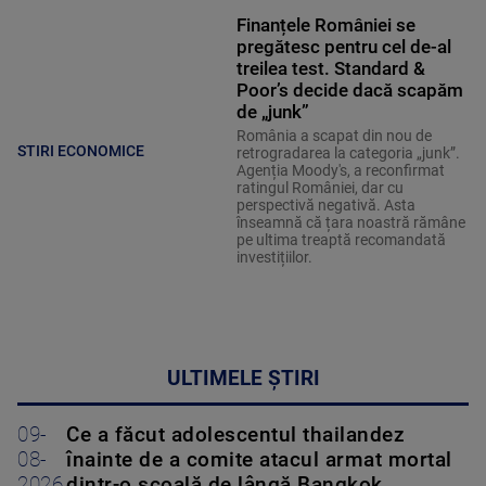
Finanțele României se
pregătesc pentru cel de-al
treilea test. Standard &
Poor’s decide dacă scapăm
de „junk”
România a scapat din nou de
STIRI ECONOMICE
retrogradarea la categoria „junk”.
Agenția Moody's, a reconfirmat
ratingul României, dar cu
perspectivă negativă. Asta
înseamnă că țara noastră rămâne
pe ultima treaptă recomandată
investițiilor.
ULTIMELE ȘTIRI
09-
Ce a făcut adolescentul thailandez
08-
înainte de a comite atacul armat mortal
2026
dintr-o școală de lângă Bangkok