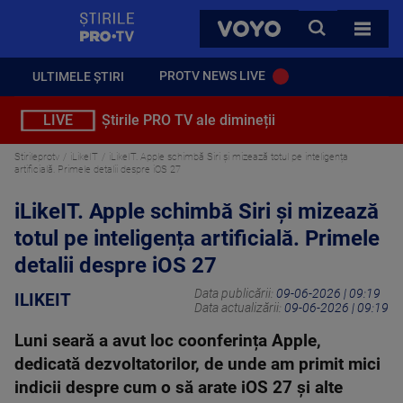
StirilePROTV
CAUTA
VOYO
TOATE 
PROTV NEWS LIVE
ULTIMELE ȘTIRI
LIVE
Știrile PRO TV ale dimineții
Stirileprotv
iLikeIT
iLikeIT. Apple schimbă Siri și mizează totul pe inteligența
artificială. Primele detalii despre iOS 27
iLikeIT. Apple schimbă Siri și mizează
totul pe inteligența artificială. Primele
detalii despre iOS 27
Data publicării:
09-06-2026 | 09:19
ILIKEIT
Data actualizării:
09-06-2026 | 09:19
Luni seară a avut loc coonferința Apple,
dedicată dezvoltatorilor, de unde am primit mici
indicii despre cum o să arate iOS 27 și alte