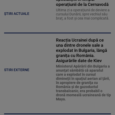
operațiunii de la Cernavodă
Ultima zi a operațiunii de deviere a
ȘTIRI ACTUALE
cursului Dunării, spre vechiul său
braț, a fost și cea mai complicată.
Reacția Ucrainei după ce
una dintre dronele sale a
explodat în Bulgaria, lângă
granița cu România.
Asigurările date de Kiev
Ministerul Apărării din Bulgaria a
STIRI EXTERNE
anunţat sâmbătă că aparatul
care a explodat în cursul
dimineţii în spaţiul aerian al ţării,
în apropiere de graniţa cu
România şi de gazoductul
transbalcanic, era probabil o
dronă momeală ucraineană de tip
Maya.