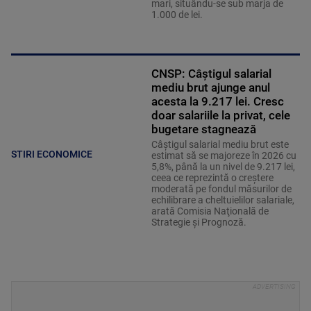
mari, situându-se sub marja de
1.000 de lei.
CNSP: Câștigul salarial
mediu brut ajunge anul
acesta la 9.217 lei. Cresc
doar salariile la privat, cele
bugetare stagnează
Câştigul salarial mediu brut este
STIRI ECONOMICE
estimat să se majoreze în 2026 cu
5,8%, până la un nivel de 9.217 lei,
ceea ce reprezintă o creştere
moderată pe fondul măsurilor de
echilibrare a cheltuielilor salariale,
arată Comisia Naţională de
Strategie şi Prognoză.