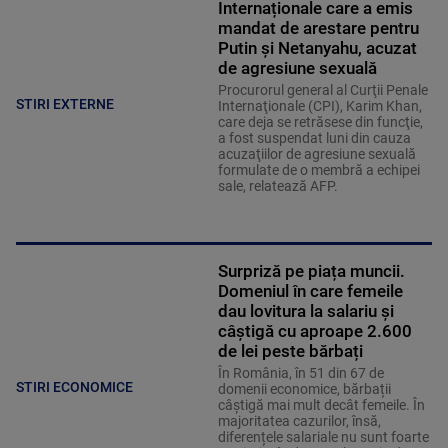
Internaționale care a emis
mandat de arestare pentru
Putin și Netanyahu, acuzat
de agresiune sexuală
Procurorul general al Curţii Penale
STIRI EXTERNE
Internaţionale (CPI), Karim Khan,
care deja se retrăsese din funcţie,
a fost suspendat luni din cauza
acuzaţiilor de agresiune sexuală
formulate de o membră a echipei
sale, relatează AFP.
Surpriză pe piața muncii.
Domeniul în care femeile
dau lovitura la salariu și
câștigă cu aproape 2.600
de lei peste bărbați
În România, în 51 din 67 de
STIRI ECONOMICE
domenii economice, bărbații
câștigă mai mult decât femeile. În
majoritatea cazurilor, însă,
diferențele salariale nu sunt foarte