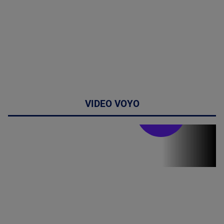
VIDEO VOYO
Stirile PRO TV
Stirile PRO