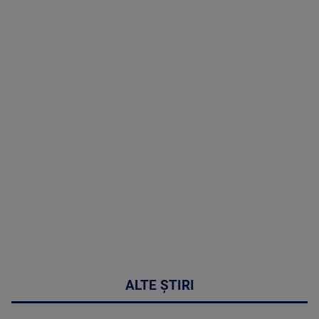
TV # 19.00 -
8 August
2026
MAI
MULTE
DETALII
30:33
ALTE ȘTIRI